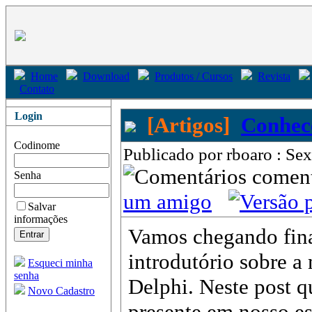
Home
Download
Produtos / Cursos
Revista
Contato
Login
[Artigos]
Conhec
Codinome
Publicado por rboaro : Sex
come
Senha
um amigo
Salvar
informações
Vamos chegando fina
introdutório sobre 
Esqueci minha
senha
Delphi. Neste post 
Novo Cadastro
presente em nosso es