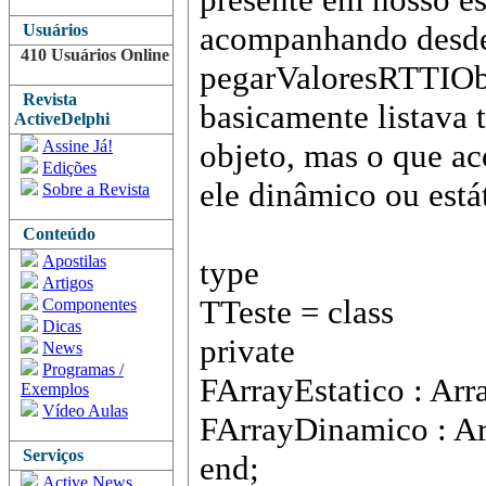
acompanhando desde
Usuários
410 Usuários Online
pegarValoresRTTIObj
Revista
basicamente listava
ActiveDelphi
Assine Já!
objeto, mas o que ac
Edições
ele dinâmico ou está
Sobre a Revista
Conteúdo
Apostilas
type
Artigos
TTeste = class
Componentes
Dicas
private
News
Programas /
FArrayEstatico : Arra
Exemplos
Vídeo Aulas
FArrayDinamico : Arr
Serviços
end;
Active News