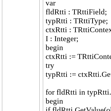
var
fldRtti : TRttiField;
typRtti : TRttiType;
ctxRtti : TRttiContex
I : Integer;
begin
ctxRtti := TRttiConte
try
typRtti := ctxRtti.G
for fldRtti in typRtt
begin
if fldRtti.GetValue(o