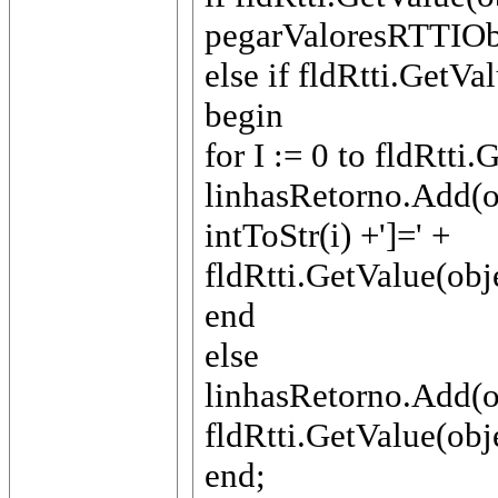
pegarValoresRTTIObj
else if fldRtti.GetVa
begin
for I := 0 to fldRtt
linhasRetorno.Add(ob
intToStr(i) +']=' +
fldRtti.GetValue(obj
end
else
linhasRetorno.Add(ob
fldRtti.GetValue(obj
end;