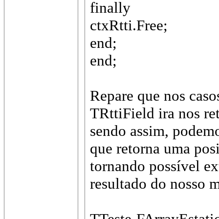
finally
ctxRtti.Free;
end;
end;
Repare que nos caso
TRttiField ira nos r
sendo assim, podemo
que retorna uma po
tornando possível ext
resultado do nosso m
TTeste-FArrayEstati