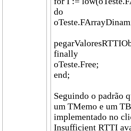
for I := low(oTeste
do
oTeste.FArrayDinamic
pegarValoresRTTIOb
finally
oTeste.Free;
end;
Seguindo o padrão q
um TMemo e um TButt
implementado no cl
Insufficient RTTI ava