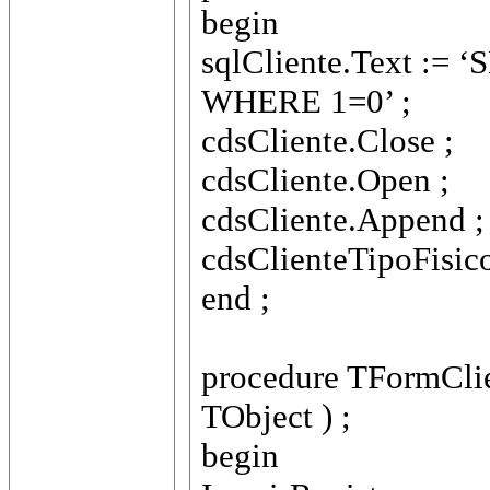
begin
sqlCliente.Text :
WHERE 1=0’ ;
cdsCliente.Close ;
cdsCliente.Open ;
cdsCliente.Append ;
cdsClienteTipoFisicoJ
end ;
procedure TFormClien
TObject ) ;
begin