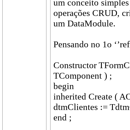
um conceito simples
operações CRUD, c
um DataModule.
Pensando no 1o ‘’ref
Constructor TFormCl
TComponent ) ;
begin
inherited Create ( A
dtmClientes := TdtmCl
end ;