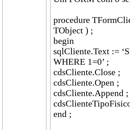
procedure TFormClien
TObject ) ;
begin
sqlCliente.Text :
WHERE 1=0’ ;
cdsCliente.Close ;
cdsCliente.Open ;
cdsCliente.Append ;
cdsClienteTipoFisicoJ
end ;