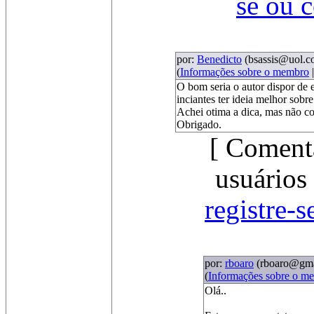
se ou 
por:
Benedicto
(bsassis@uol.c
(
Informações sobre o membro
O bom seria o autor dispor de
inciantes ter ideia melhor sobre
Achei otima a dica, mas não co
Obrigado.
[ Comentá
usuários
registre-s
por:
rboaro
(rboaro@gma
(
Informações sobre o m
Olá..