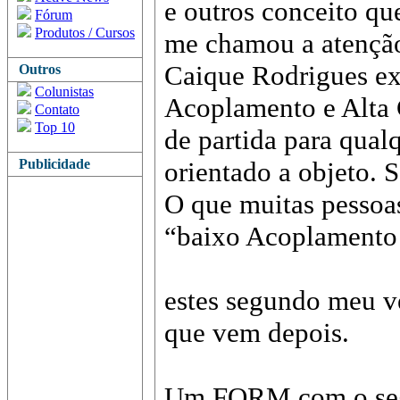
e outros conceito q
Fórum
Produtos / Cursos
me chamou a atenção
Caique Rodrigues ex
Outros
Colunistas
Acoplamento e Alta 
Contato
Top 10
de partida para qualq
Publicidade
orientado a objeto. 
O que muitas pessoa
“baixo Acoplamento 
estes segundo meu ve
que vem depois.
Um FORM com o segu