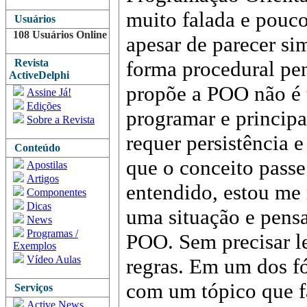
muito falada e pouco
Usuários
108 Usuários Online
apesar de parecer si
Revista
forma procedural pe
ActiveDelphi
propõe a POO não é 
Assine Já!
Edições
programar e principa
Sobre a Revista
requer persistência e
Conteúdo
que o conceito passe
Apostilas
Artigos
entendido, estou me 
Componentes
Dicas
uma situação e pens
News
Programas /
POO. Sem precisar le
Exemplos
Vídeo Aulas
regras. Em um dos f
com um tópico que 
Serviços
Active News