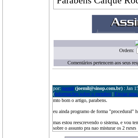
Parabéns Caique Rod
Ordem:
Comentários pertencem aos seus res
por:
joemil
(joemil@sinop.com.br)
: Jan 1
(
Informações sobre o membro
|
Enviar uma
mto bom o artigo, parabens.
eu ainda programo de forma "procedural" 
mas estou reescrevendo o sistema, e vou t
sobre o assunto pra nao misturar os 2 rsrsrs