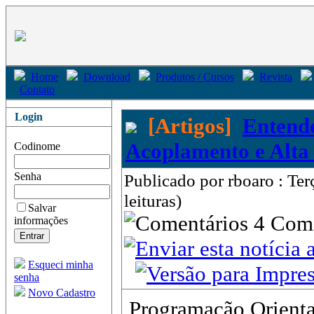
Home
Download
Produtos / Cursos
Revista
Contato
Login
[Artigos]
Entend
Acoplamento e Alta
Codinome
Senha
Publicado por rboaro : Te
leituras)
Salvar
4 Com
informações
Esqueci minha
senha
Novo Cadastro
Programação Orienta