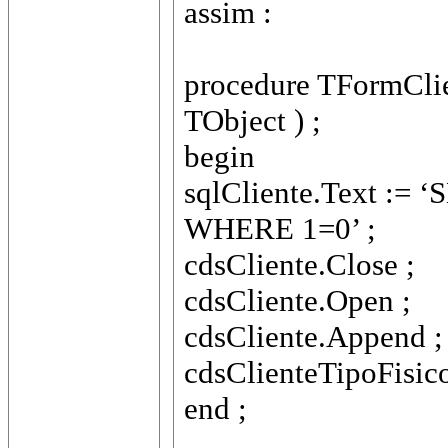
assim :
procedure TFormClien
TObject ) ;
begin
sqlCliente.Text :
WHERE 1=0’ ;
cdsCliente.Close ;
cdsCliente.Open ;
cdsCliente.Append ;
cdsClienteTipoFisicoJ
end ;