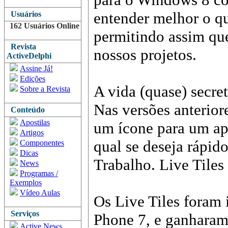
entender melhor o qu
Usuários
162 Usuários Online
permitindo assim qu
Revista
nossos projetos.
ActiveDelphi
Assine Já!
Edições
A vida (quase) secre
Sobre a Revista
Nas versões anterio
Conteúdo
Apostilas
um ícone para um ap
Artigos
qual se deseja rápid
Componentes
Dicas
Trabalho. Live Tile
News
Programas /
Exemplos
Vídeo Aulas
Os Live Tiles foram 
Serviços
Phone 7, e ganharam
Active News