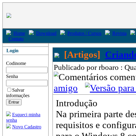
Home
Download
Produtos / Cursos
Revista
Contato
Login
[Artigos]
Criando
Codinome
Publicado por rboaro : Qua
come
Senha
amigo
Salvar
informações
Introdução
Na primeira parte de
Esqueci minha
senha
requisitos e configu
Novo Cadastro
para o Windows 8 c