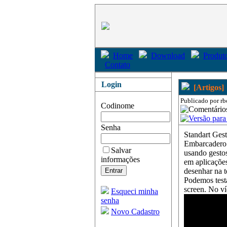
Home
Download
Produto
Contato
Login
[Artigos]
Publicado por rb
Codinome
Senha
Standart Ges
Embarcadero 
Salvar
usando gestos
informações
em aplicaçõe
desenhar na t
Podemos test
screen. No ví
Esqueci minha
senha
Novo Cadastro