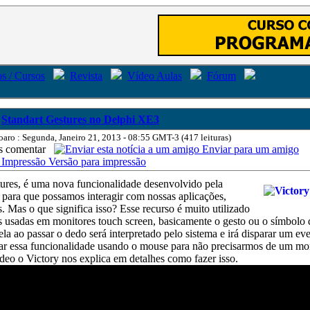
s / Cursos
Revista
Vídeo Aulas
Fórum
Standart Gestures no Delphi XE3
oaro : Segunda, Janeiro 21, 2013 - 08:55 GMT-3 (417 leituras)
comentar
Enviar para um amigo
Versão para impressão
tures, é uma nova funcionalidade desenvolvido pela
para que possamos interagir com nossas aplicações,
. Mas o que significa isso? Esse recurso é muito utilizado
s usadas em monitores touch screen, basicamente o gesto ou o símbolo
ela ao passar o dedo será interpretado pelo sistema e irá disparar um ev
ar essa funcionalidade usando o mouse para não precisarmos de um mo
deo o Victory nos explica em detalhes como fazer isso.