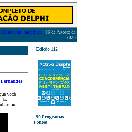
Clique aqui para logar
| 06 de Agosto de
2026
Edição 112
 que você
ento.
nitor touch
50 Programas
Fontes