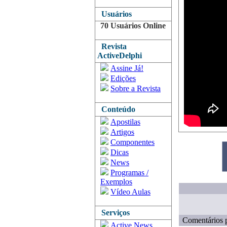
Usuários
70 Usuários Online
Revista
ActiveDelphi
Assine Já!
Edições
Sobre a Revista
Conteúdo
Apostilas
Artigos
Componentes
Dicas
News
Programas /
Exemplos
Vídeo Aulas
Serviços
Comentários p
Active News