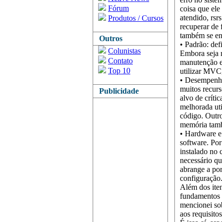
Fórum
coisa que ele
atendido, rsr
Produtos / Cursos
recuperar de 
também se en
Outros
• Padrão: def
Colunistas
Embora seja m
Contato
manutenção e 
Top 10
utilizar MVC
• Desempenho:
muitos recur
Publicidade
alvo de críti
melhorada uti
código. Outr
memória tamb
• Hardware e
software. Por
instalado no 
necessário qu
abrange a por
configuração
Além dos iten
fundamentos 
mencionei sob
aos requisito