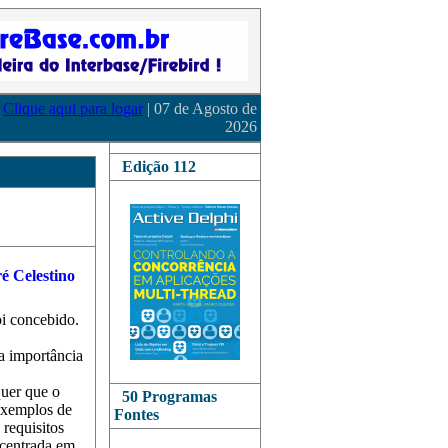
Clique aqui para logar
| 07 de Agosto de
2026
Edição 112
oi concebido.
ua importância
quer que o
50 Programas
 exemplos de
Fontes
 requisitos
 centrada em