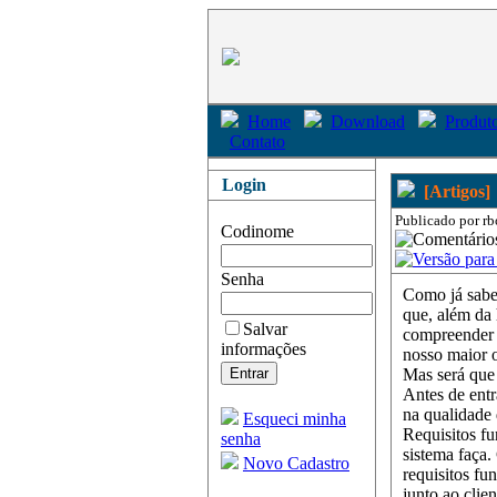
Home
Download
Produto
Contato
Login
[Artigos]
Publicado por rb
Codinome
Senha
Como já sabem
que, além da
Salvar
compreender 
informações
nosso maior o
Mas será que 
Antes de entr
na qualidade 
Esqueci minha
Requisitos fu
senha
sistema faça.
Novo Cadastro
requisitos fu
junto ao clie