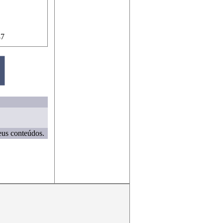
47
eus conteúdos.