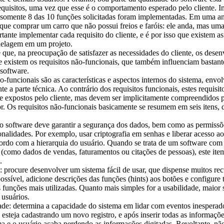
requisitos, uma vez que esse é o comportamento esperado pelo cliente. 
 somente 8 das 10 funções solicitadas foram implementadas. Em uma an
ue comprar um carro que não possui freios e faróis: ele anda, mas uma
rtante implementar cada requisito do cliente, e é por isso que existem as
delagem em um projeto.
que, na preocupação de satisfazer as necessidades do cliente, os dese
 existem os requisitos não-funcionais, que também influenciam bastant
software.
o-funcionais são as características e aspectos internos do sistema, envo
te a parte técnica. Ao contrário dos requisitos funcionais, estes requisit
e expostos pelo cliente, mas devem ser implicitamente compreendidos 
. Os requisitos não-funcionais basicamente se resumem em seis itens, d
 o software deve garantir a segurança dos dados, bem como as permissõ
onalidades. Por exemplo, usar criptografia em senhas e liberar acesso 
cordo com a hierarquia do usuário. Quando se trata de um software com
 (como dados de vendas, faturamentos ou citações de pessoas), este item
.
: procure desenvolver um sistema fácil de usar, que dispense muitos re
possível, adicione descrições das funções (hints) aos botões e configure 
s funções mais utilizadas. Quanto mais simples for a usabilidade, maior 
 usuários.
ade: determina a capacidade do sistema em lidar com eventos inespera
 esteja cadastrando um novo registro, e após inserir todas as informaçõ
ma e o usuário acaba perdendo as informações digitadas. Revoltante, nã