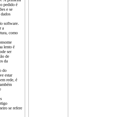
 o pedido é
ões e se
e dados
do software.
r a
etura, como
 consome
a lento é
ode ser
ção de
os da
o do
ve estar
 em rede, é
m também
e
os
rtigo
eiro se refere