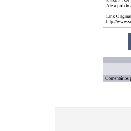
É isso aí, se
Até a próxima
Link Original
http://www.s
Comentários p