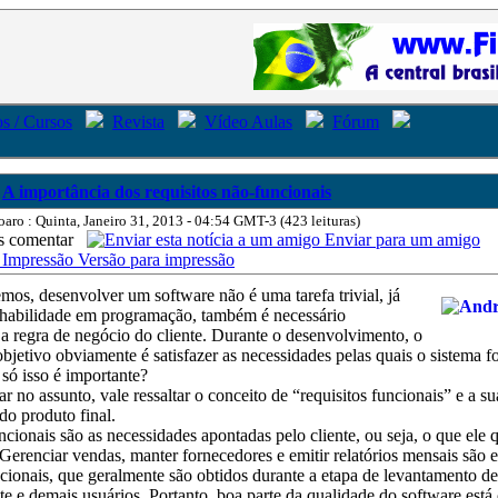
s / Cursos
Revista
Vídeo Aulas
Fórum
A importância dos requisitos não-funcionais
oaro : Quinta, Janeiro 31, 2013 - 04:54 GMT-3 (423 leituras)
comentar
Enviar para um amigo
Versão para impressão
os, desenvolver um software não é uma tarefa trivial, já
 habilidade em programação, também é necessário
a regra de negócio do cliente. Durante o desenvolvimento, o
bjetivo obviamente é satisfazer as necessidades pelas quais o sistema f
só isso é importante?
ar no assunto, vale ressaltar o conceito de “requisitos funcionais” e a s
do produto final.
ncionais são as necessidades apontadas pelo cliente, ou seja, o que ele 
 Gerenciar vendas, manter fornecedores e emitir relatórios mensais são
ncionais, que geralmente são obtidos durante a etapa de levantamento de
nte e demais usuários. Portanto, boa parte da qualidade do software está