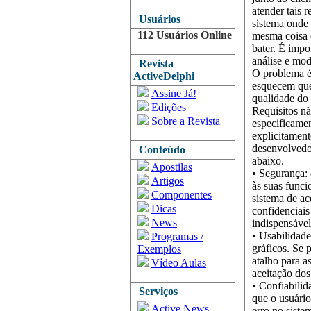
atender tais 
Usuários
sistema onde
112 Usuários Online
mesma coisa q
bater. É impo
análise e mo
Revista
O problema é 
ActiveDelphi
esquecem que
Assine Já!
qualidade do 
Edições
Requisitos nã
Sobre a Revista
especificamen
explicitament
desenvolvedor
Conteúdo
abaixo.
Apostilas
• Segurança:
Artigos
às suas funci
Componentes
sistema de a
Dicas
confidenciais
News
indispensável
• Usabilidade
Programas /
gráficos. Se 
Exemplos
atalho para a
Vídeo Aulas
aceitação dos
• Confiabilid
Serviços
que o usuário
Active News
erro no siste