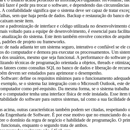
 irá fazer é pedir pra trocar o software, e dependendo das circunstâncias
s. A confiabilidade significa que o sistema deve ser capaz de tratar exceç
falhas, sem que haja perda de dados. Backup e restauração do banco d
caixam neste item.
ine a padronização de interface e código utilizada no desenvolvimento 
ais voltado para a equipe de desenvolvimento, é essencial para facilita
atualização do sistema. Este item também envolve conceitos de arquit
, padrões de projeto ou frameworks.
 de nada adianta ter um sistema seguro, interativo e confiável se ele
sos do computador e demora pra executar os processamentos. Um sistem
ca dos usuários, mesmo que seja funcional. A performance do software p
lizando técnicas de programação orientada a objetos, threads e otimiza
os fatores como consultas SQL no banco de dados e liberação de recurs
ém devem ser estudados para aprimorar o desempenho.
 Software: define os requisitos mínimos para o funcionamento adequad
 exemplo, se o sistema faz integração com o Microsoft Outlook, este de
computador como pré-requisito. Da mesma forma, se o sistema trabalha
e o computador tenha uma interface física de rede instalada. Esse ite
tabilidade do software para outros sistemas, tal como a sua facilidade d
.
s acima, outras características também podem ser citadas, respeitando 
da Engenharia de Software. É por esse motivo que no enunciando do a
re o domínio da regra de negócio e habilidade de programação. O prim
s funcionais, enquanto o segundo trata de ambos.