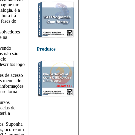
Imagine um
alogia, é a
 hora irá
 fases de
nvolvedores
e na
lvendo
Produtos
os não são
pelo
escritos logo
es de acesso
aos menus do
 informações
 se torna
cursos
teclas de
será a
dos. Suponha
es, ocorre um
o? A primeira