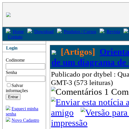
Home
Download
Produtos / Cursos
Revista
Contato
Login
[Artigos]
Orienta
de um diagrama de 
Codinome
Senha
Publicado por dtybel : Qua
GMT-3 (573 leituras)
Salvar
1 Com
informações
Esqueci minha
amigo
senha
Novo Cadastro
impressão