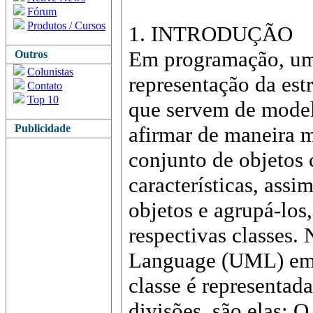
Fórum
Produtos / Cursos
1. INTRODUÇÃO
Em programação, um
Outros
Colunistas
representação da estr
Contato
Top 10
que servem de model
Publicidade
afirmar de maneira m
conjunto de objetos
características, assi
objetos e agrupá-los
respectivas classes.
Language (UML) em 
classe é representad
divisões, são elas: O