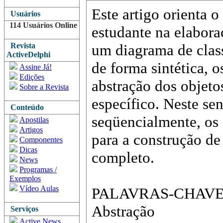
Este artigo orienta o
Usuários
114 Usuários Online
estudante na elabora
Revista
um diagrama de class
ActiveDelphi
de forma sintética, o
Assine Já!
Edições
abstração dos objeto
Sobre a Revista
específico. Neste sen
Conteúdo
seqüencialmente, os
Apostilas
Artigos
para a construção de
Componentes
Dicas
completo.
News
Programas /
Exemplos
Vídeo Aulas
PALAVRAS-CHAVE: D
Abstração
Serviços
Active News