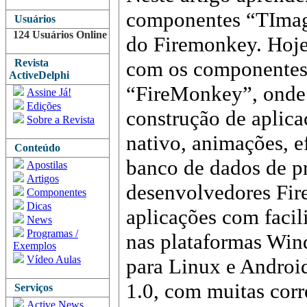
componentes “TIma
Usuários
124 Usuários Online
do Firemonkey. Hoje
Revista
com os componentes
ActiveDelphi
“FireMonkey”, onde 
Assine Já!
Edições
construção de apli
Sobre a Revista
nativo, animações, e
Conteúdo
banco de dados de pr
Apostilas
Artigos
desenvolvedores Fi
Componentes
Dicas
aplicações com faci
News
Programas /
nas plataformas Win
Exemplos
Vídeo Aulas
para Linux e Androi
1.0, com muitas corr
Serviços
Active News