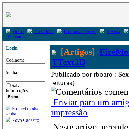
Home
Download
Produtos / Cursos
Revista
Contato
Login
[Artigos]
FireMo
TText3D
Codinome
Senha
Publicado por rboaro : Se
leituras)
Salvar
come
informações
Enviar para um ami
Esqueci minha
impressão
senha
Novo Cadastro
Neste artigo aprende