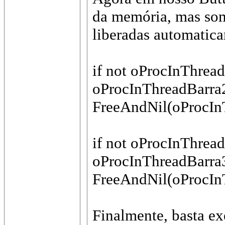
da memória, mas som
liberadas automatic
if not oProcInThrea
oProcInThreadBarra2
FreeAndNil(oProcIn
if not oProcInThrea
oProcInThreadBarra3
FreeAndNil(oProcIn
Finalmente, basta exe