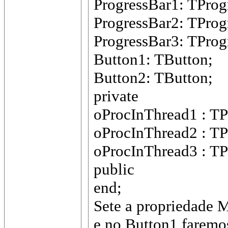
ProgressBar1: TProg
ProgressBar2: TProg
ProgressBar3: TProg
Button1: TButton;
Button2: TButton;
private
oProcInThread1 : TP
oProcInThread2 : TP
oProcInThread3 : TP
public
end;
Sete a propriedade 
e no Button1 faremos