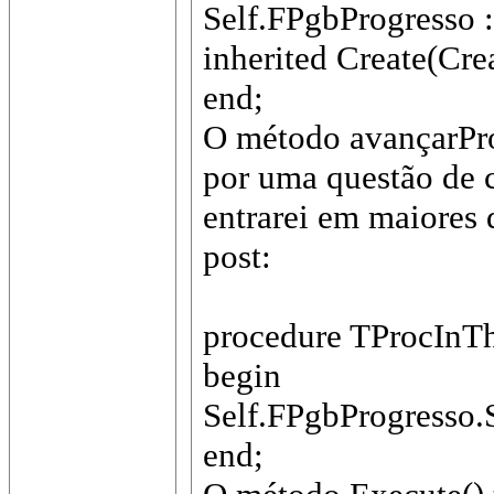
Self.FPgbProgresso 
inherited Create(Cr
end;
O método avançarProg
por uma questão de 
entrarei em maiores
post:
procedure TProcInTh
begin
Self.FPgbProgresso.
end;