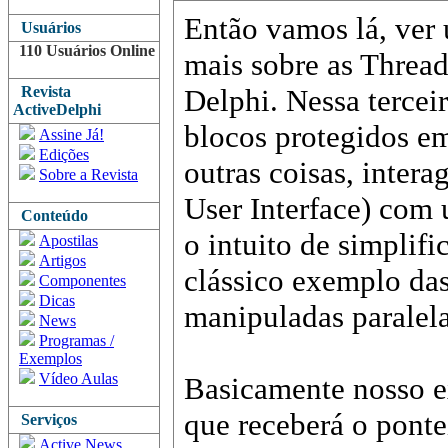
Então vamos lá, ver
Usuários
110 Usuários Online
mais sobre as Threa
Revista
Delphi. Nessa tercei
ActiveDelphi
blocos protegidos em
Assine Já!
Edições
outras coisas, inter
Sobre a Revista
User Interface) com
Conteúdo
o intuito de simplifi
Apostilas
Artigos
clássico exemplo das
Componentes
Dicas
manipuladas paralel
News
Programas /
Exemplos
Vídeo Aulas
Basicamente nosso e
que receberá o pont
Serviços
Active News