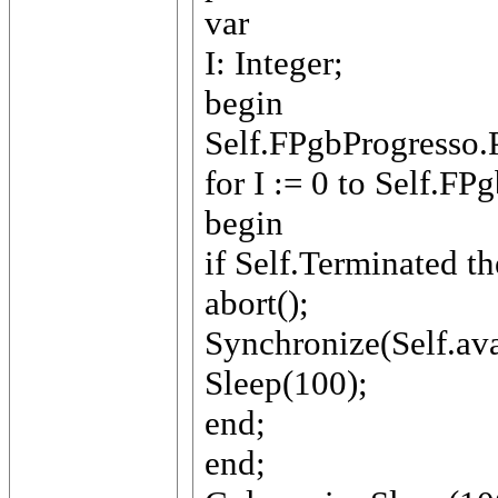
var
I: Integer;
begin
Self.FPgbProgresso.P
for I := 0 to Self.F
begin
if Self.Terminated t
abort();
Synchronize(Self.av
Sleep(100);
end;
end;