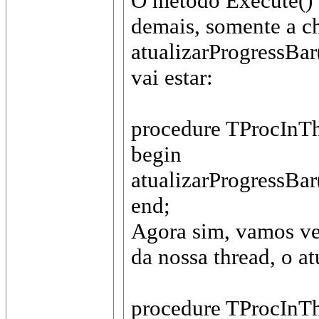
O método Execute()
demais, somente a c
atualizarProgressBar
vai estar:
procedure TProcInTh
begin
atualizarProgressBar
end;
Agora sim, vamos ve
da nossa thread, o at
procedure TProcInTh