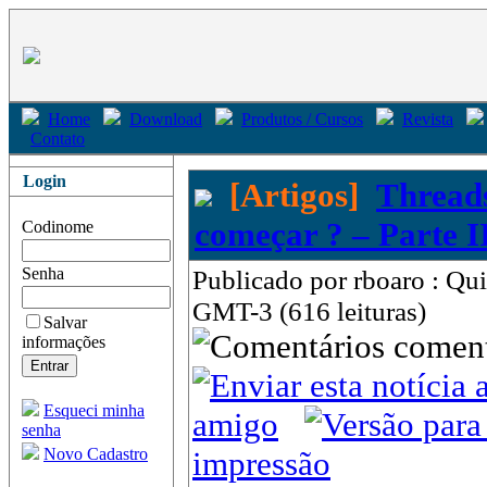
Home
Download
Produtos / Cursos
Revista
Contato
Login
[Artigos]
Threads
começar ? – Parte I
Codinome
Senha
Publicado por rboaro : Qui
GMT-3 (616 leituras)
Salvar
come
informações
Esqueci minha
amigo
senha
Novo Cadastro
impressão