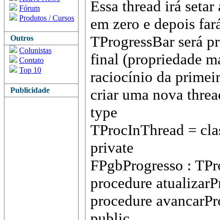
Essa thread irá seta
Fórum
Produtos / Cursos
em zero e depois far
TProgressBar será pr
Outros
Colunistas
final (propriedade m
Contato
Top 10
raciocínio da primei
Publicidade
criar uma nova threa
type
TProcInThread = cla
private
FPgbProgresso : TPr
procedure atualizarP
procedure avancarPr
public