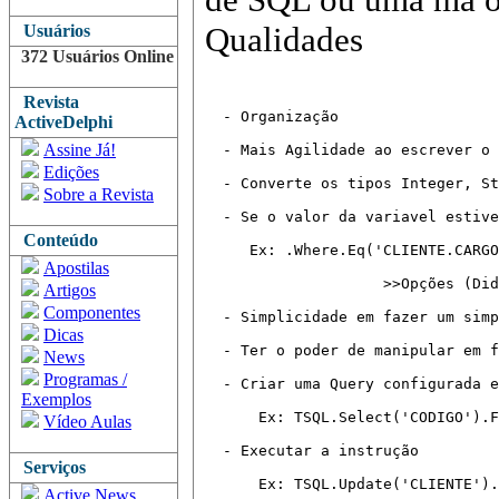
Qualidades
Usuários
372 Usuários Online
Revista
  - Organização
ActiveDelphi
Assine Já!
  - Mais Agilidade ao escrever o 
Edições
  - Converte os tipos Integer, St
Sobre a Revista
  - Se o valor da variavel estive
Conteúdo
     Ex: .Where.Eq('CLIENTE.CARGO
Apostilas
                    >>Opções (Did
Artigos
Componentes
  - Simplicidade em fazer um simp
Dicas
  - Ter o poder de manipular em f
News
Programas /
  - Criar uma Query configurada e
Exemplos
      Ex: TSQL.Select('CODIGO').F
Vídeo Aulas
  - Executar a instrução
Serviços
      Ex: TSQL.Update('CLIENTE').
Active News