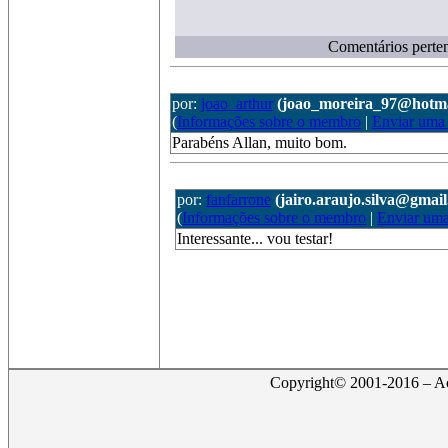
Comentários perten
por:
joao_arthur
(joao_moreira_97@hotma
(
Informações sobre o membro
|
Enviar uma
Parabéns Allan, muito bom.
por:
fanfarrone
(jairo.araujo.silva@gmai
(
Informações sobre o membro
|
Enviar um
Interessante... vou testar!
Copyright© 2001-2016 – Act