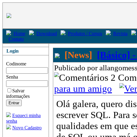
Home
Download
Produtos / Cursos
Revista
Contato
Login
[News]
[Básico] 
Codinome
Publicado por allangomess
2 Com
Senha
para um amigo
Salvar
informações
Olá galera, quero di
escrever SQL. Para se
Esqueci minha
senha
qualidades em que es
Novo Cadastro
de SQL ou uma má o