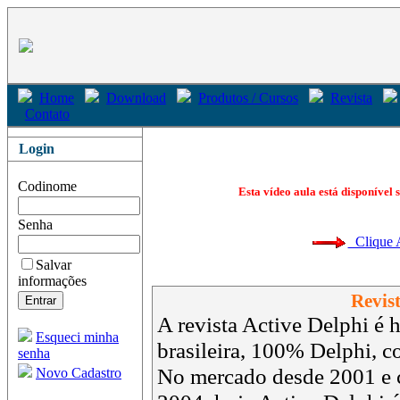
Home
Download
Produtos / Cursos
Revista
Contato
Login
Codinome
Esta vídeo aula está disponível 
Senha
Clique Aq
Salvar
informações
Revist
A revista Active Delphi é h
Esqueci minha
brasileira, 100% Delphi, 
senha
No mercado desde 2001 e 
Novo Cadastro