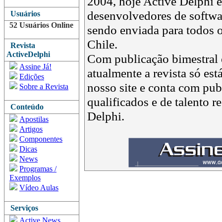
2004, hoje Active Delphi é 
desenvolvedores de softwar
Usuários
52 Usuários Online
sendo enviada para todos o
Chile.
Revista
ActiveDelphi
Com publicação bimestral e
Assine Já!
atualmente a revista só est
Edições
nosso site e conta com pub
Sobre a Revista
qualificados e de talento 
Conteúdo
Delphi.
Apostilas
Artigos
Componentes
Dicas
News
Programas /
Exemplos
Vídeo Aulas
Serviços
Active News