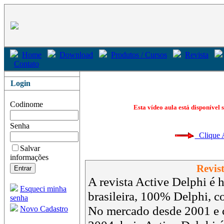
Home
Download
Produtos / Cursos
Revista
Contato
Login
Codinome
Esta vídeo aula está disponível 
Senha
Clique Aq
Salvar
informações
Revist
A revista Active Delphi é h
Esqueci minha
brasileira, 100% Delphi, 
senha
No mercado desde 2001 e 
Novo Cadastro