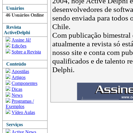
2004, hoje Active Delphi é 
desenvolvedores de softwar
Usuários
46 Usuários Online
sendo enviada para todos o
Chile.
Revista
ActiveDelphi
Com publicação bimestral e
Assine Já!
atualmente a revista só est
Edições
nosso site e conta com pub
Sobre a Revista
qualificados e de talento 
Conteúdo
Delphi.
Apostilas
Artigos
Componentes
Dicas
News
Programas /
Exemplos
Vídeo Aulas
Serviços
Active News