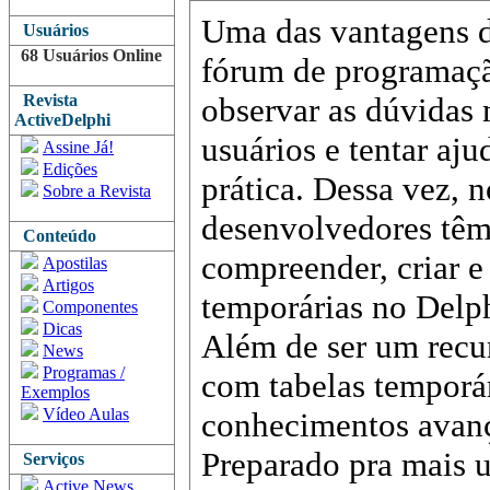
Uma das vantagens 
Usuários
68 Usuários Online
fórum de programaç
Revista
observar as dúvidas 
ActiveDelphi
usuários e tentar aj
Assine Já!
Edições
prática. Dessa vez, 
Sobre a Revista
desenvolvedores têm
Conteúdo
compreender, criar e
Apostilas
Artigos
temporárias no Delph
Componentes
Dicas
Além de ser um recur
News
Programas /
com tabelas temporá
Exemplos
Vídeo Aulas
conhecimentos avan
Preparado pra mais 
Serviços
Active News