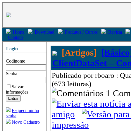
Home
Download
Produtos / Cursos
Revista
Contato
Login
[Artigos]
[Básico
ClientDataSet – Con
Codinome
Senha
Publicado por rboaro : Qu
(673 leituras)
Salvar
1 Com
informações
Esqueci minha
amigo
senha
Novo Cadastro
impressão