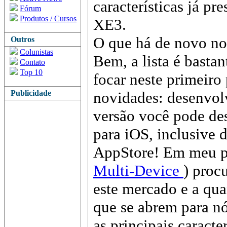
características já pr
Fórum
Produtos / Cursos
XE3.
O que há de novo n
Outros
Colunistas
Bem, a lista é bastan
Contato
Top 10
focar neste primeiro
Publicidade
novidades: desenvol
versão você pode de
para iOS, inclusive d
AppStore! Em meu po
Multi-Device
) proc
este mercado e a qu
que se abrem para nó
as principais caract