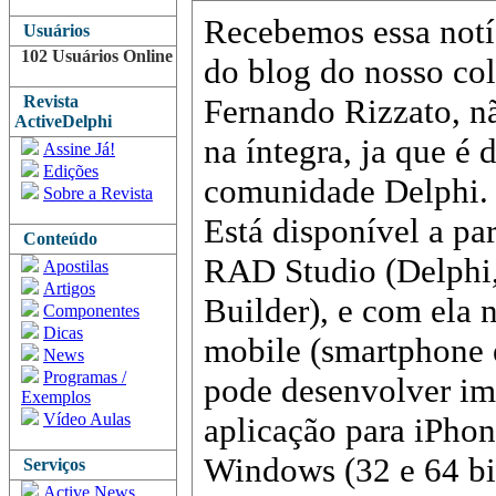
Recebemos essa notí
Usuários
102 Usuários Online
do blog do nosso col
Revista
Fernando Rizzato, nã
ActiveDelphi
na íntegra, ja que é
Assine Já!
Edições
comunidade Delphi. 
Sobre a Revista
Está disponível a pa
Conteúdo
RAD Studio (Delphi
Apostilas
Artigos
Builder), e com ela 
Componentes
Dicas
mobile (smartphone e
News
Programas /
pode desenvolver ime
Exemplos
Vídeo Aulas
aplicação para iPhon
Windows (32 e 64 bi
Serviços
Active News