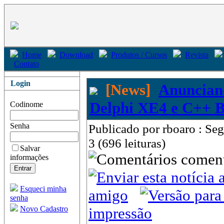
Home
Download
Produtos / Cursos
Revista
Contato
Login
[News]
Anuncian
Delphi XE4 e C++ B
Codinome
Senha
Publicado por rboaro : Se
3 (696 leituras)
Salvar
come
informações
Esqueci minha
amigo
senha
Novo Cadastro
impressão