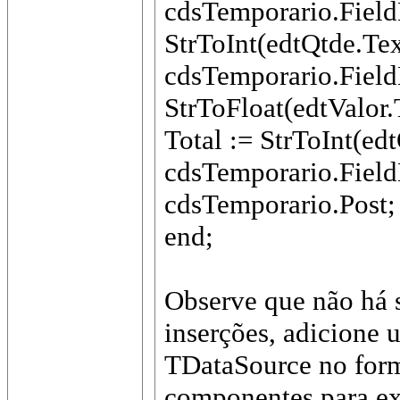
cdsTemporario.Fiel
StrToInt(edtQtde.Tex
cdsTemporario.Fiel
StrToFloat(edtValor.
Total := StrToInt(ed
cdsTemporario.Fiel
cdsTemporario.Post;
end;
Observe que não há s
inserções, adicion
TDataSource no formu
componentes para ex