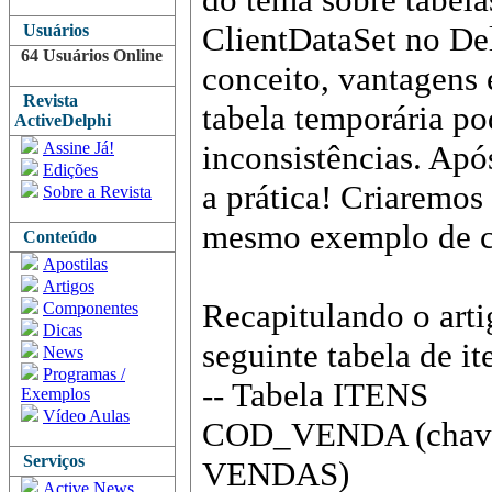
ClientDataSet no Del
Usuários
64 Usuários Online
conceito, vantagens
Revista
tabela temporária pod
ActiveDelphi
Assine Já!
inconsistências. Após
Edições
a prática! Criaremos
Sobre a Revista
mesmo exemplo de ce
Conteúdo
Apostilas
Artigos
Recapitulando o arti
Componentes
Dicas
seguinte tabela de it
News
Programas /
-- Tabela ITENS
Exemplos
Vídeo Aulas
COD_VENDA (chave e
Serviços
VENDAS)
Active News