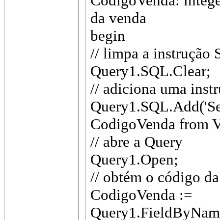
CodigoVenda: integer
da venda
begin
// limpa a instrução
Query1.SQL.Clear;
// adiciona uma in
Query1.SQL.Add('
CodigoVenda from 
// abre a Query
Query1.Open;
// obtém o código d
CodigoVenda :=
Query1.FieldByName