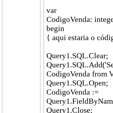
var
CodigoVenda: intege
begin
{ aqui estaria o cód
Query1.SQL.Clear;
Query1.SQL.Add('
CodigoVenda from 
Query1.SQL.Open;
CodigoVenda :=
Query1.FieldByName
Query1.Close;