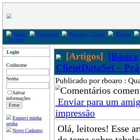
Home
Download
Produtos / Cursos
Revista
Contato
Login
[Artigos]
[Básico
ClientDataSet – Prá
Codinome
Senha
Publicado por rboaro : Qua
come
Salvar
informações
Enviar para um ami
impressão
Esqueci minha
senha
Olá, leitores! Esse a
Novo Cadastro
do tema sobre tabel