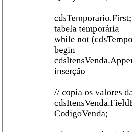
cdsTemporario.First;
tabela temporária
while not (cdsTempor
begin
cdsItensVenda.Append
inserção
// copia os valores d
cdsItensVenda.Fie
CodigoVenda;