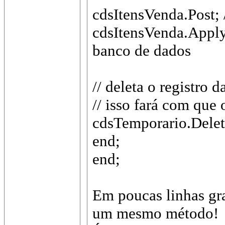
cdsItensVenda.Post; 
cdsItensVenda.ApplyU
banco de dados
// deleta o registro 
// isso fará com que 
cdsTemporario.Delet
end;
end;
Em poucas linhas gr
um mesmo método!