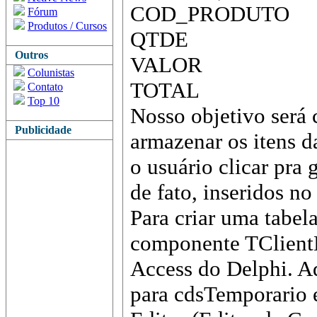
COD_PRODUTO
Fórum
Produtos / Cursos
QTDE
Outros
VALOR
Colunistas
TOTAL
Contato
Top 10
Nosso objetivo será 
Publicidade
armazenar os itens 
o usuário clicar pra 
de fato, inseridos n
Para criar uma tabel
componente TClientD
Access do Delphi. Ad
para cdsTemporario e