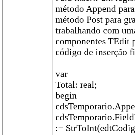
método Append para 
método Post para gra
trabalhando com uma
componentes TEdit p
código de inserção f
var
Total: real;
begin
cdsTemporario.Appe
cdsTemporario.Fie
:= StrToInt(edtCodig