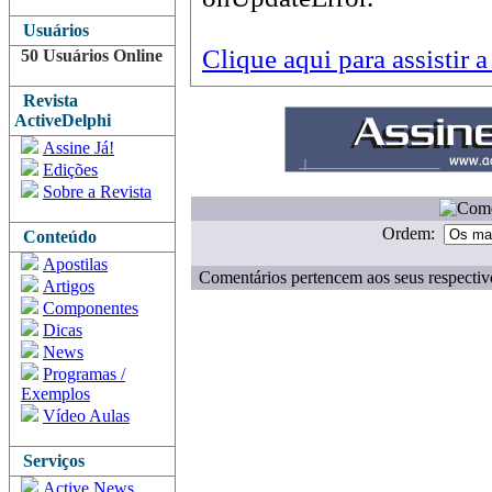
Usuários
Clique aqui para assistir 
50 Usuários Online
Revista
ActiveDelphi
Assine Já!
Edições
Sobre a Revista
Ordem:
Conteúdo
Apostilas
Comentários pertencem aos seus respectiv
Artigos
Componentes
Dicas
News
Programas /
Exemplos
Vídeo Aulas
Serviços
Active News