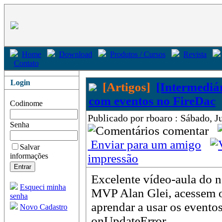
Home
Download
Produtos / Cursos
Revista
Contato
Login
[Artigos]
[Intermediá
com eventos no FireDac
Codinome
Publicado por rboaro : Sábado, J
Senha
comentar
Enviar para um amigo
Salvar
informações
impressão
Excelente vídeo-aula do 
Esqueci minha
MVP Alan Glei, acessem o
senha
aprendar a usar os event
Novo Cadastro
onUpdateError.