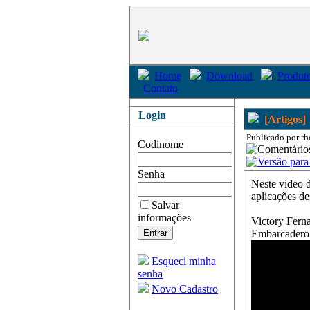
Home
Download
Produto
Contato
Login
[Artigos]
Publicado por rb
Codinome
Senha
Neste video
aplicações d
Salvar
informações
Victory Fern
Embarcadero
Esqueci minha
senha
Novo Cadastro