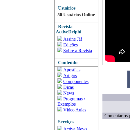
Usuários
50 Usuários Online
Revista
ActiveDelphi
Assine Já!
Edições
Sobre a Revista
Conteúdo
Apostilas
Artigos
Componentes
Dicas
News
Programas /
Exemplos
Vídeo Aulas
Comentários p
Serviços
Active News