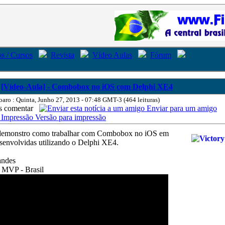
s / Cursos
Revista
Vídeo Aulas
Fórum
[Vídeo-Aula] - Combobox no iOS com Delphi XE4
oaro : Quinta, Junho 27, 2013 - 07:48 GMT-3 (464 leituras)
comentar
Enviar para um amigo
Versão para impressão
 demonstro como trabalhar com Combobox no iOS em
esenvolvidas utilizando o Delphi XE4.
andes
 MVP - Brasil