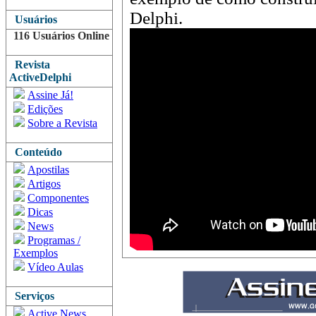
Delphi.
Usuários
116 Usuários Online
Revista
ActiveDelphi
Assine Já!
Edições
Sobre a Revista
Conteúdo
Apostilas
Artigos
Componentes
Dicas
News
Programas /
Exemplos
Vídeo Aulas
Serviços
Active News