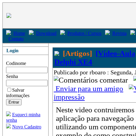
Home
Download
Produtos / Cursos
Revista
Contato
Login
[Artigos]
[Vídeo-Aula
Delphi XE4
Codinome
Publicado por rboaro : Segunda, 
Senha
comentar
Enviar para um amigo
Salvar
informações
impressão
Neste video contruiremos
Esqueci minha
aplicação para navegação 
senha
utilizando um componen
Novo Cadastro
exemplo de como construi