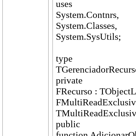
uses
System.Contnrs,
System.Classes,
System.SysUtils;
type
TGerenciadorRecurso
private
FRecurso : TObjectL
FMultiReadExclusiv
TMultiReadExclusiv
public
function AdicionarO