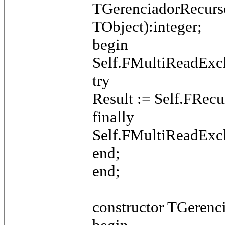
TGerenciadorRecurs
TObject):integer;
begin
Self.FMultiReadExcl
try
Result := Self.FRec
finally
Self.FMultiReadExcl
end;
end;
constructor TGerenc