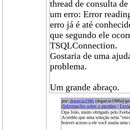
thread de consulta de
um erro: Error readin
erro já é até conhecid
que segundo ele ocorr
TSQLConnection.
Gostaria de uma ajuda
problema.
Um grande abraço.
por:
drgarcia1986
(drgarcia1986@gm
(
Informações sobre o membro
|
Envi
Opa João, muito obrigado pelo Feeba
Acredito que uma solução seria "en
houver acesso a ele você usaria uma se