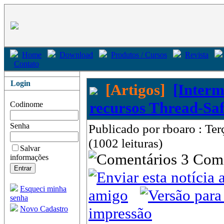
Home
Download
Produtos / Cursos
Revista
Contato
Login
[Artigos]
[Interm
recursos Thread-Saf
Codinome
Senha
Publicado por rboaro : Te
(1002 leituras)
Salvar
3 Com
informações
Esqueci minha
amigo
senha
Novo Cadastro
impressão