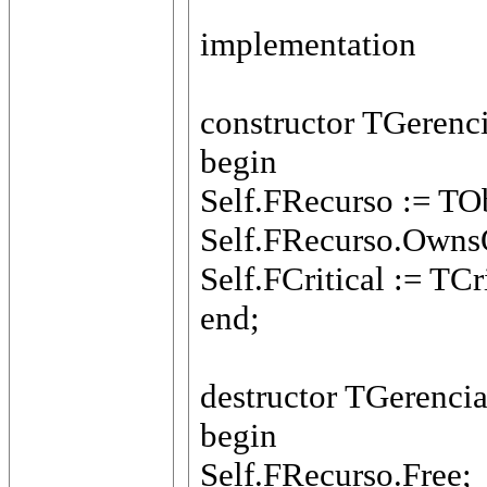
implementation
constructor TGerenc
begin
Self.FRecurso := TOb
Self.FRecurso.OwnsO
Self.FCritical := TCr
end;
destructor TGerenci
begin
Self.FRecurso.Free;