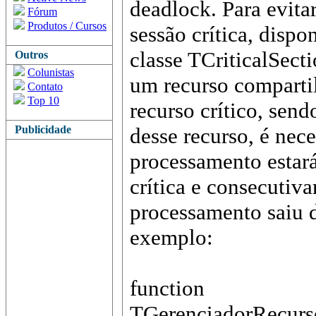
deadlock. Para evita
Fórum
Produtos / Cursos
sessão crítica, dispo
classe TCriticalSecti
Outros
Colunistas
um recurso comparti
Contato
Top 10
recurso crítico, send
Publicidade
desse recurso, é nece
processamento estar
crítica e consecutiv
processamento saiu d
exemplo:
function
TGerenciadorRecurs