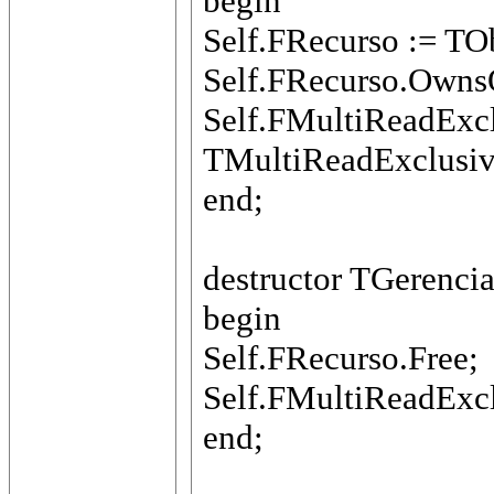
begin
Self.FRecurso := TOb
Self.FRecurso.OwnsO
Self.FMultiReadExcl
TMultiReadExclusiv
end;
destructor TGerenci
begin
Self.FRecurso.Free;
Self.FMultiReadExcl
end;