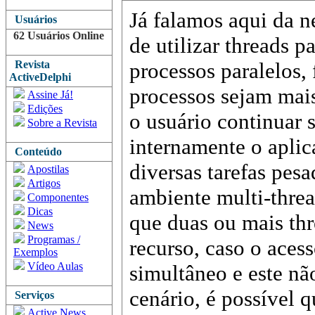
Já falamos aqui da n
Usuários
62 Usuários Online
de utilizar threads pa
Revista
processos paralelos,
ActiveDelphi
processos sejam mais
Assine Já!
Edições
o usuário continuar 
Sobre a Revista
internamente o aplic
Conteúdo
diversas tarefas pes
Apostilas
Artigos
ambiente multi-threa
Componentes
Dicas
que duas ou mais th
News
Programas /
recurso, caso o acess
Exemplos
Vídeo Aulas
simultâneo e este nã
cenário, é possível 
Serviços
Active News