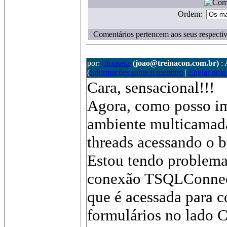
Ordem:
Comentários pertencem aos seus respectiv
por:
jffonseca
(joao@treinacon.com.br)
:
(
Informações sobre o membro
|
Enviar uma
Cara, sensacional!!!
Agora, como posso i
ambiente multicama
threads acessando o 
Estou tendo problema
conexão TSQLConnect
que é acessada para c
formulários no lado 