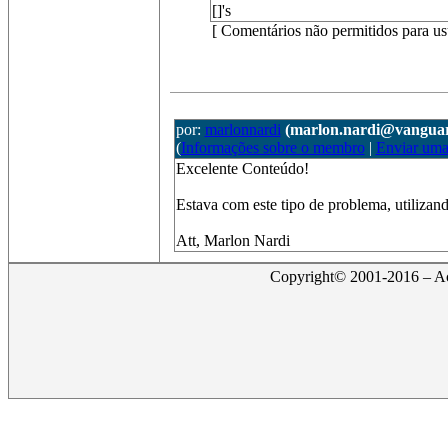
[]'s
[ Comentários não permitidos para us
por:
marlonnardi
(marlon.nardi@vanguar
(
Informações sobre o membro
|
Enviar um
Excelente Conteúdo!
Estava com este tipo de problema, utilizan
Att, Marlon Nardi
Copyright© 2001-2016 – Act