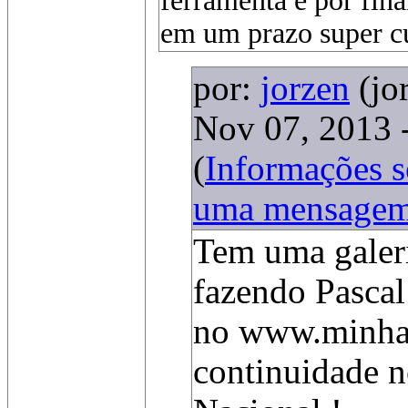
ferramenta e por fina
em um prazo super cu
por:
jorzen
(jo
Nov 07, 2013 
(
Informações 
uma mensage
Tem uma galeri
fazendo Pascal
no www.minha
continuidade n