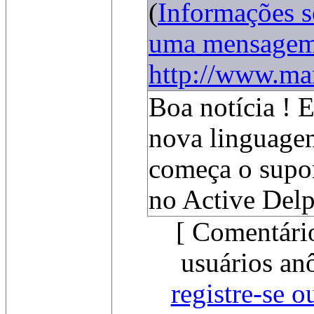
(
Informações 
uma mensage
http://www.mar
Boa notícia ! 
nova linguage
começa o supor
no Active Delp
[ Comentári
usuários an
registre-se o