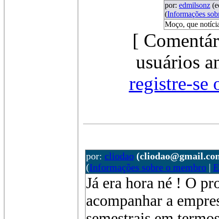
por:
edmilsonz
(e
(
Informações so
Moço, que notícia
[ Comentár
usuários a
registre-se
por:
cliodao
(cliodao@gmail.co
(
Informações sobre o membro
|
E
Já era hora né ! O pr
acompanhar a empres
semestrais em termos 