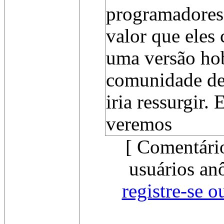
programadores 
valor que eles
uma versão hob
comunidade de
iria ressurgir. 
veremos
[ Comentári
usuários an
registre-se o