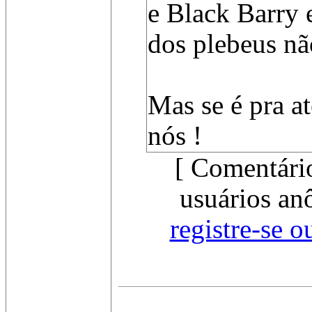
e Black Barry 
dos plebeus não
Mas se é pra a
nós !
[ Comentári
usuários an
registre-se o