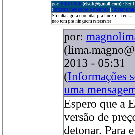
por:
Ed-ELSoft
(elsoft@gmail.com)
: Set 
(
Informações sobre o membro
|
Enviar uma
Só falta agora compilar pra linux e já era....
nao tem pra ninguem rsrsrsrsrsr
por:
magnolim
(lima.magno@
2013 - 05:31
(
Informações 
uma mensage
Espero que a 
versão de preço
detonar. Para 