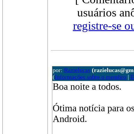
usuários an
registre-se o
por:
Razielucas
(razielucas@gm
(
Informações sobre o membro
|
E
Boa noite a todos.
Ótima notícia para o
Android.