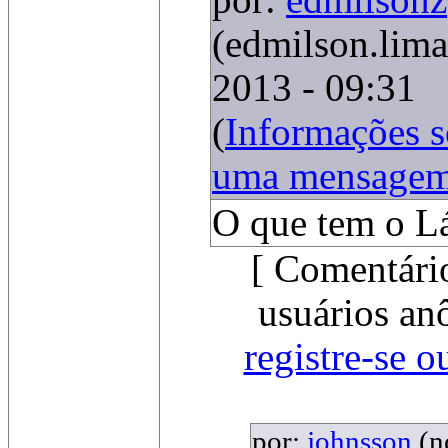
por:
edmilsonz
(edmilson.lima
2013 - 09:31
(
Informações 
uma mensage
O que tem o L
[ Comentári
usuários an
registre-se o
por:
johnsson
(n