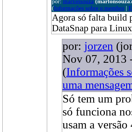
por:
marlonsouza
(marlonsouza
(
Informações sobre o membro
|
E
Agora só falta build
DataSnap para Linux
por:
jorzen
(jo
Nov 07, 2013 
(
Informações 
uma mensage
Só tem um pro
só funciona no
usam a versão 