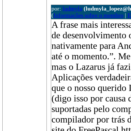
por:
ludmyla
(ludmyla_lopez@h
(
Informações sobre o membro
|
E
A frase mais interess
de desenvolvimento o
nativamente para An
até o momento.”. Me c
mas o Lazarus já faz
Aplicações verdadeir
que o nosso querido
(digo isso por causa 
suportadas pelo comp
compilador por trás d
site do FreePascal ht