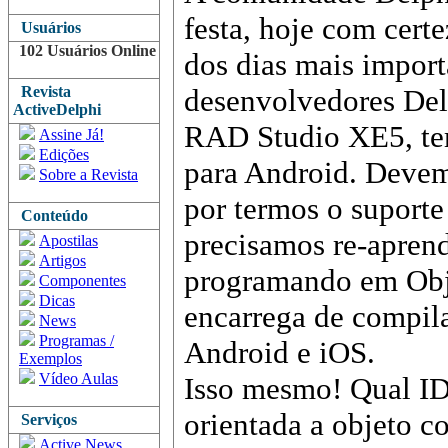
festa, hoje com cert
Usuários
102 Usuários Online
dos dias mais import
Revista
desenvolvedores De
ActiveDelphi
RAD Studio XE5, tem
Assine Já!
Edições
para Android. Deve
Sobre a Revista
por termos o suporte
Conteúdo
precisamos re-apren
Apostilas
Artigos
programando em Obje
Componentes
Dicas
encarrega de comp
News
Programas /
Android e iOS.
Exemplos
Vídeo Aulas
Isso mesmo! Qual I
orientada a objeto c
Serviços
Active News