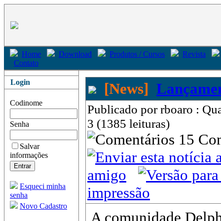
Home
Download
Produtos / Cursos
Revista
Contato
Login
[News]
Lançamen
Codinome
Publicado por rboaro : Qu
3 (1385 leituras)
Senha
15 Co
Salvar
informações
amigo
Esqueci minha
impressão
senha
Novo Cadastro
A comunidade Delph