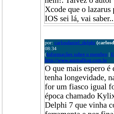
hein!. Talvez o autor
Xcode que o lazarus 
IOS sei lá, vai saber...
por:
carlosdaniel_delphi
(carlos
08:34
(
Informações sobre o membro
|
E
http://www.animalltag.com.br
O que mais espero é 
tenha longevidade, n
for um fiasco igual f
época chamado Kylix
Delphi 7 que vinha c