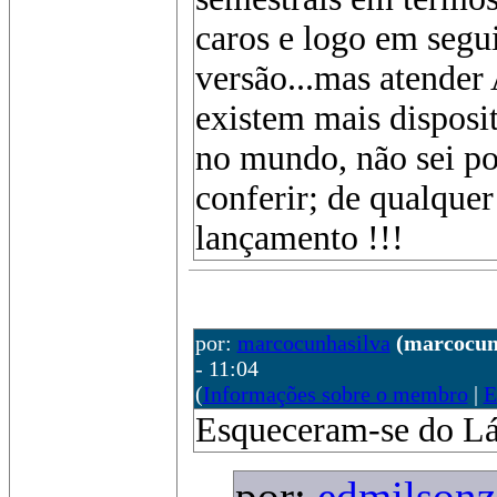
caros e logo em segu
versão...mas atender
existem mais disposi
no mundo, não sei po
conferir; de qualque
lançamento !!!
por:
marcocunhasilva
(marcocun
- 11:04
(
Informações sobre o membro
|
E
Esqueceram-se do Lá