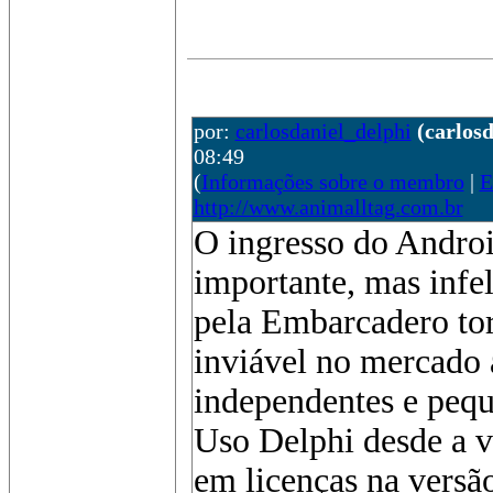
por:
carlosdaniel_delphi
(carlos
08:49
(
Informações sobre o membro
|
E
http://www.animalltag.com.br
O ingresso do Andro
importante, mas infe
pela Embarcadero to
inviável no mercado
independentes e pequ
Uso Delphi desde a v
em licenças na versã