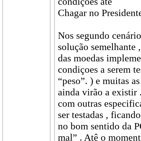
condições atê
Chagar no Presiden
Nos segundo cenári
solução semelhante , 
das moedas implement
condiçoes a serem tes
“peso”. ) e muitas a
ainda virão a existi
com outras especific
ser testadas , ficand
no bom sentido da 
mal” . Atê o moment