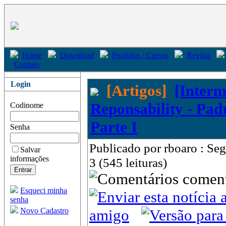
Home
Download
Produtos / Cursos
Revista
Contato
Login
[Artigos]
[Interm
Reponsability - Pad
Codinome
Parte I
Senha
Publicado por rboaro : Se
Salvar
informações
3 (545 leituras)
come
Esqueci minha
senha
Novo Cadastro
amigo