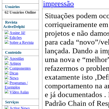
impressão
Usuários
62 Usuários Online
Situações podem oco
Revista
corriqueiramente em
ActiveDelphi
projetos e não damos
Assine Já!
Edições
para cada “novo”/ve
Sobre a Revista
lançada. Dando a im
Conteúdo
uma nova e “melhor”
Apostilas
Artigos
refazermos o problem
Componentes
Dicas
exatamente isto ,Def
News
Programas /
comportamento na ar
Exemplos
Vídeo Aulas
e já documentados . 
Padrão Chain of Resp
Serviços
Active News