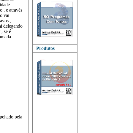
sidade
 , e através
o vai
avos ,
ai delegando
, se é
hamada
Produtos
peitado pela