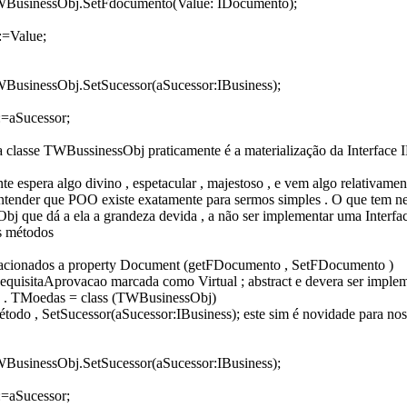
WBusinessObj.SetFdocumento(Value: IDocumento);
=Value;
BusinessObj.SetSucessor(aSucessor:IBusiness);
:=aSucessor;
 classe TWBussinessObj praticamente é a materialização da Interface 
e espera algo divino , espetacular , majestoso , e vem algo relativamen
ntender que POO existe exatamente para sermos simples . O que tem ne
j que dá a ela a grandeza devida , a não ser implementar uma Interfac
es métodos
elacionados a property Document (getFDocumento , SetFDocumento )
quisitaAprovacao marcada como Virtual ; abstract e devera ser imple
as . TMoedas = class (TWBusinessObj)
todo , SetSucessor(aSucessor:IBusiness); este sim é novidade para no
BusinessObj.SetSucessor(aSucessor:IBusiness);
:=aSucessor;