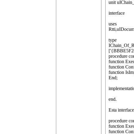
unit uIChain
interface
uses
Rtti,uIDocum
type
IChain_Of_Re
['{BBBE5F2
procedure co
function Ex
function Con
function IsI
End;
implementati
end.
Esta interfac
procedure co
function Ex
function Con