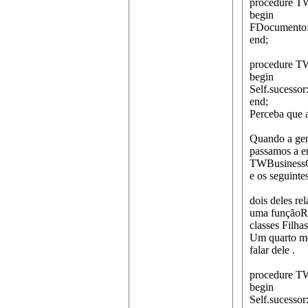
procedure T
begin
FDocumento:
end;
procedure TW
begin
Self.sucessor
end;
Perceba que a
Quando a gent
passamos a e
TWBusinessOb
e os seguint
dois deles r
uma funçãoRe
classes Filh
Um quarto mé
falar dele .
procedure TW
begin
Self.sucessor