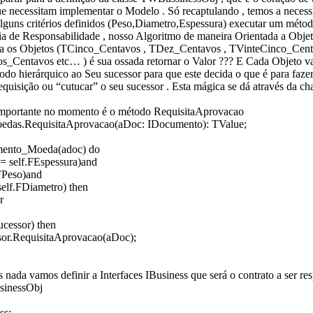
ue necessitam implementar o Modelo . Só recaptulando , temos a neces
guns critérios definidos (Peso,Diametro,Espessura) executar um método
a de Responsabilidade , nosso Algoritmo de maneira Orientada a Objet
ra os Objetos (TCinco_Centavos , TDez_Centavos , TVinteCinco_Cent
s_Centavos etc… ) é sua ossada retornar o Valor ??? E Cada Objeto v
do hierárquico ao Seu sucessor para que este decida o que é para fazer 
equisição ou “cutucar” o seu sucessor . Esta mágica se dá através da c
 importante no momento é o método RequisitaAprovacao
edas.RequisitaAprovacao(aDoc: IDocumento): TValue;
ento_Moeda(adoc) do
 = self.FEspessura)and
.FPeso)and
self.FDiametro) then
r
ucessor) then
ssor.RequisitaAprovacao(aDoc);
 nada vamos definir a Interfaces IBusiness que será o contrato a ser res
sinessObj
ss;