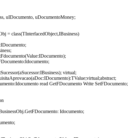
ness, uIDocumento, uDocumentoMoney;
j = class(TInterfacedObject,IBusiness)
IDocumento;
iness;
etFdocumento(Value:IDocumento);
tFDocumento:Idocumento;
Sucessor(aSucessor:IBusiness); virtual;
uisitaAprovacao(aDoc:IDocumento):TValue;virtual;abstract;
cumento:Idocumento read GetFDocumento Write SetFDocumento;
on
BusinessObj.GetFDocumento: Idocumento;
umento;