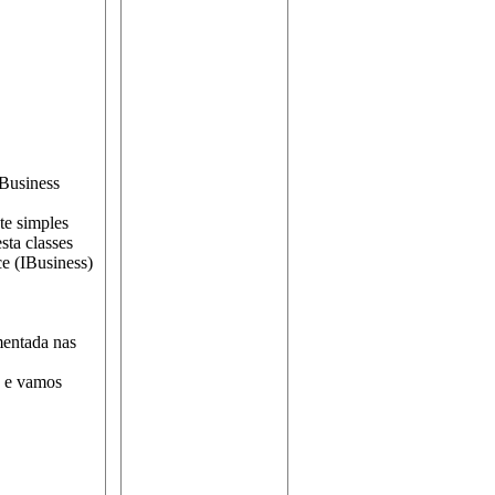
IBusiness
te simples
sta classes
e (IBusiness)
mentada nas
s e vamos