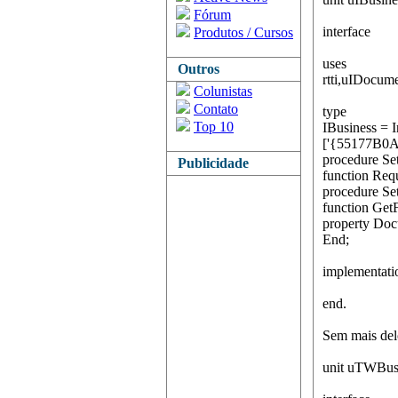
Fórum
interface
Produtos / Cursos
uses
Outros
rtti,uIDocum
Colunistas
Contato
type
Top 10
IBusiness = I
['{55177B0
procedure Se
Publicidade
function Req
procedure S
function Ge
property Do
End;
implementati
end.
Sem mais del
unit uTWBus