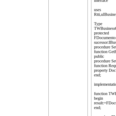
interface
uses
Rtti,uIBusi
Type
TWBusinessOb
protected
FDocumento:
sucessor:IBus
procedure S
function Ge
public
procedure Set
function Req
property Do
end;
implementati
function TW
begin
result:=FDoc
end;