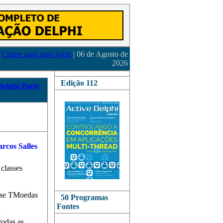
Clique aqui para logar
| 06 de Agosto de
2026
Edição 112
Delphi Parte
 classes
sse TMoedas
50 Programas
Fontes
a
todas as