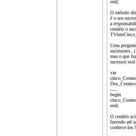
end;
O método diz
é o seu suces
a responsabi
cenário o su
TVinteCinco_
Uma pergunta
sucessores . 
mas o que fa
sucessor ser
var
cinco_Centa
Dez_Centavo
......
begin
cinco_Centa
end;
O cenário aci
fazendo até 
conhece-los ?