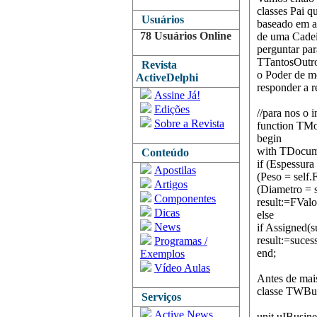
classes Pai q
Usuários
baseado em al
78 Usuários Online
de uma Cadei
perguntar pa
TTantosOutro
Revista
o Poder de mo
ActiveDelphi
responder a r
Assine Já!
Edições
//para nos o
Sobre a Revista
function TMo
begin
with TDocum
Conteúdo
if (Espessura
Apostilas
(Peso = self
Artigos
(Diametro = 
Componentes
result:=FValo
Dicas
else
News
if Assigned(s
result:=suce
Programas /
end;
Exemplos
Vídeo Aulas
Antes de mais
classe TWBu
Serviços
Active News
unit uIBusine