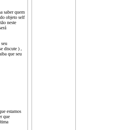
sa saber quem
do objeto self
tão neste
será
 seu
e discute ) ,
aiba que seu
 que estamos
er que
ltima