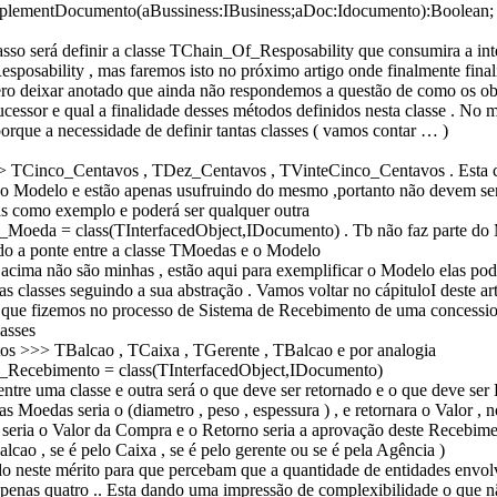
mplementDocumento(aBussiness:IBusiness;aDoc:Idocumento):Boolean;
sso será definir a classe TChain_Of_Resposability que consumira a int
posability , mas faremos isto no próximo artigo onde finalmente final
ero deixar anotado que ainda não respondemos a questão de como os o
ucessor e qual a finalidade desses métodos definidos nesta classe . No m
orque a necessidade de definir tantas classes ( vamos contar … )
TCinco_Centavos , TDez_Centavos , TVinteCinco_Centavos . Esta c
do Modelo e estão apenas usufruindo do mesmo ,portanto não devem ser
s como exemplo e poderá ser qualquer outra
oeda = class(TInterfacedObject,IDocumento) . Tb não faz parte do 
do a ponte entre a classe TMoedas e o Modelo
 acima não são minhas , estão aqui para exemplificar o Modelo elas pod
as classes seguindo a sua abstração . Vamos voltar no cápituloI deste ar
 que fizemos no processo de Sistema de Recebimento de uma concessio
lasses
s >>> TBalcao , TCaixa , TGerente , TBalcao e por analogia
Recebimento = class(TInterfacedObject,IDocumento)
tre uma classe e outra será o que deve ser retornado e o que deve ser
 Moedas seria o (diametro , peso , espessura ) , e retornara o Valor , 
seria o Valor da Compra e o Retorno seria a aprovação deste Recebimen
alcao , se é pelo Caixa , se é pelo gerente ou se é pela Agência )
do neste mérito para que percebam que a quantidade de entidades envol
penas quatro .. Esta dando uma impressão de complexibilidade o que 