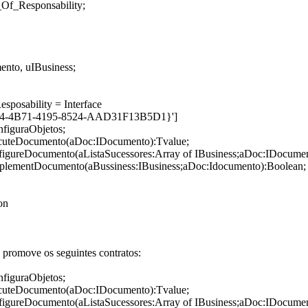
_Of_Responsability;
ento, uIBusiness;
sposability = Interface
4-4B71-4195-8524-AAD31F13B5D1}']
nfiguraObjetos;
ecuteDocumento(aDoc:IDocumento):Tvalue;
figureDocumento(aListaSucessores:Array of IBusiness;aDoc:IDocumen
mplementDocumento(aBussiness:IBusiness;aDoc:Idocumento):Boolean;
on
e promove os seguintes contratos:
nfiguraObjetos;
ecuteDocumento(aDoc:IDocumento):Tvalue;
figureDocumento(aListaSucessores:Array of IBusiness;aDoc:IDocumen