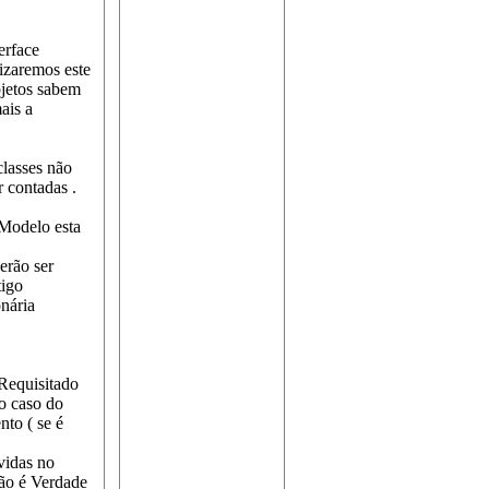
erface
izaremos este
bjetos sabem
ais a
lasses não
 contadas .
Modelo esta
erão ser
tigo
nária
 Requisitado
no caso do
to ( se é
vidas no
não é Verdade