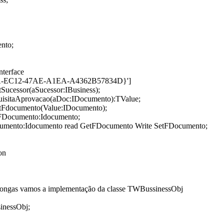
ento;
nterface
A-EC12-47AE-A1EA-A4362B57834D}']
tSucessor(aSucessor:IBusiness);
uisitaAprovacao(aDoc:IDocumento):TValue;
etFdocumento(Value:IDocumento);
tFDocumento:Idocumento;
cumento:Idocumento read GetFDocumento Write SetFDocumento;
on
ongas vamos a implementação da classe TWBussinessObj
inessObj;