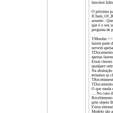
function IsI
O próximo pa
IChain_Of_Res
assunto . Qu
que é o seu s
pergunta de p
TMoedas >>> 
fazem parte 
servem apena
TDocumento_M
apenas fazen
Essas classes
qualquer outr
Na abstração
teriamos as c
TRecebimento
TDocumento_
O que muda en
… No caso das
Recebimento 
pelo objeto B
Estou entran
Modelo são a