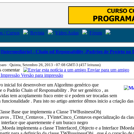
s / Cursos
Revista
Vídeo Aulas
Fórum
[Intermediário] - Chain od Reponsability -Padrões de Projeto no 
oaro : Quinta, Setembro 26, 2013 - 07:08 GMT-3 (457 leituras)
comentar
Enviar para um amigo
Versão para impressão
o inicial foi desenvolver um Algorítmo genérico que
 o Padrão Chain of Responsability . Por ser genérico , as
vidas tem acoplamento fraco entre si e podem ser trocadas sem
a funcionalidade . Para isto no artigo anterior dêmos inicio a criação das
asse Base que implementa a Classe TWBusinessObj
vos , TDez_Centavos , TVinteCinco_Centavos especialização da cla
interface que aparetemente é um buraco negro
oeda implementa a classe TInterfaced_Objecto e a Interface IMoed
artir para a definição da classe TWBussinessObj , que é o coração de 