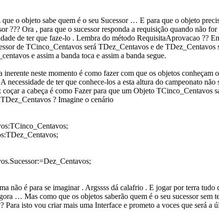
 que o objeto sabe quem é o seu Sucessor … E para que o objeto preci
sor ??? Ora , para que o sucessor responda a requisição quando não for 
lidade de ter que faze-lo . Lembra do método RequisitaAprovacao ?? En
cessor de TCinco_Centavos será TDez_Centavos e de TDez_Centavos 
centavos e assim a banda toca e assim a banda segue.
 inerente neste momento é como fazer com que os objetos conheçam o
( A necessidade de ter que conhece-los a esta altura do campeonato não s
z coçar a cabeça é como Fazer para que um Objeto TCinco_Centavos s
á TDez_Centavos ? Imagine o cenário
vos:TCinco_Centavos;
s:TDez_Centavos;
vos.Sucessor:=Dez_Centavos;
ma não é para se imaginar . Argssss dá calafrio . E jogar por terra tudo
agora … Mas como que os objetos saberão quem é o seu sucessor sem t
? Para isto vou criar mais uma Interface e prometo a voces que será a ú