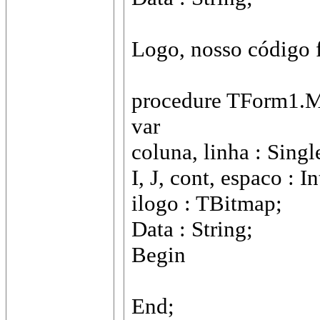
Logo, nosso código f
procedure TForm1.M
var
coluna, linha : Singl
I, J, cont, espaco : I
ilogo : TBitmap;
Data : String;
Begin
End;