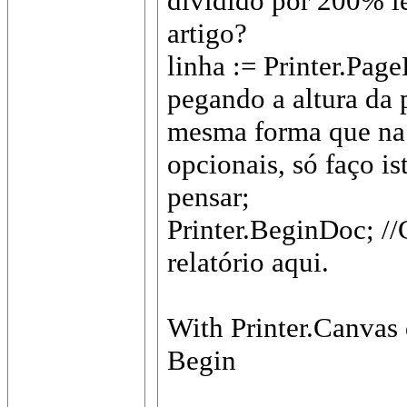
dividido por 200% l
artigo?
linha := Printer.Pag
pegando a altura da 
mesma forma que na c
opcionais, só faço is
pensar;
Printer.BeginDoc; /
relatório aqui.
With Printer.Canvas
Begin