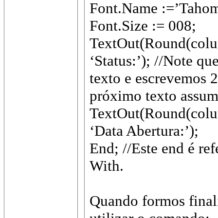
Font.Name :=’Tahom
Font.Size := 008;
TextOut(Round(colu
‘Status:’); //Note q
texto e escrevemos 2
próximo texto assume
TextOut(Round(colu
‘Data Abertura:’);
End; //Este end é re
With.
Quando formos finali