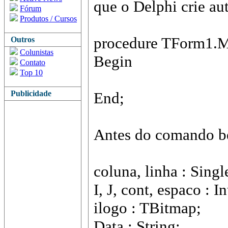
que o Delphi crie a
Fórum
Produtos / Cursos
procedure TForm1.M
Outros
Colunistas
Begin
Contato
Top 10
Publicidade
End;
Antes do comando beg
coluna, linha : Singl
I, J, cont, espaco : I
ilogo : TBitmap;
Data : String;