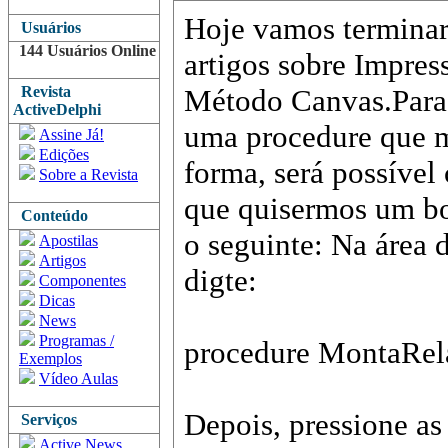
Hoje vamos terminar 
Usuários
144 Usuários Online
artigos sobre Impre
Revista
Método Canvas.Para 
ActiveDelphi
uma procedure que mo
Assine Já!
Edições
forma, será possível
Sobre a Revista
que quisermos um bo
Conteúdo
o seguinte: Na área 
Apostilas
Artigos
digte:
Componentes
Dicas
News
Programas /
procedure MontaRela
Exemplos
Vídeo Aulas
Depois, pressione a
Serviços
Active News