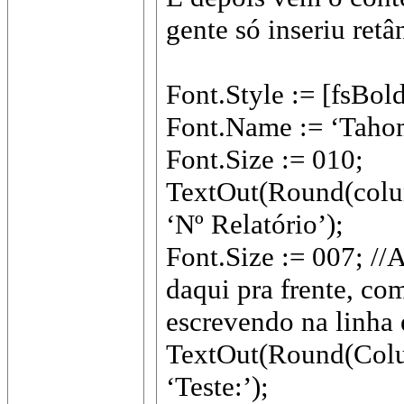
gente só inseriu re
Font.Style := [fsBold
Font.Name := ‘Taho
Font.Size := 010;
TextOut(Round(colu
‘Nº Relatório’);
Font.Size := 007; //
daqui pra frente, co
escrevendo na linha 
TextOut(Round(Colu
‘Teste:’);