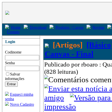
Home
Download
Produtos / Cursos
Revista
Contato
Login
[Artigos]
[Básico
Canvas - Final
Codinome
Senha
Publicado por rboaro : Q
(828 leituras)
Salvar
come
informações
Esqueci minha
amigo
senha
Novo Cadastro
impressão