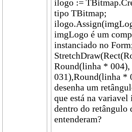
ilogo := TBitmap.Cre
tipo TBitmap;
ilogo.Assign(imgLog
imgLogo é um compo
instanciado no Form
StretchDraw(Rect(Ro
Round(linha * 004),
031),Round(linha * 0
desenha um retângulo
que está na variavel 
dentro do retângulo 
entenderam?