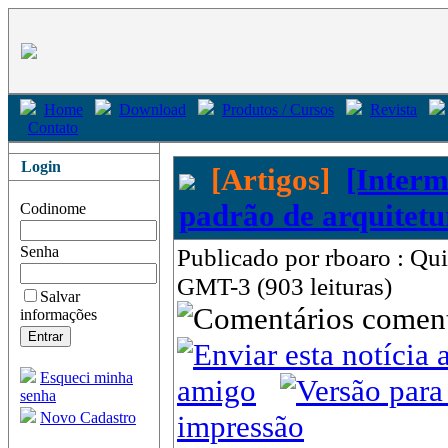
Home
Download
Produtos / Cursos
Revista
Contato
Login
[Artigos]
[Inter
padrão de arquitetu
Codinome
Senha
Publicado por rboaro : Qu
GMT-3 (903 leituras)
Salvar
come
informações
Esqueci minha
amigo
senha
Novo Cadastro
impressão