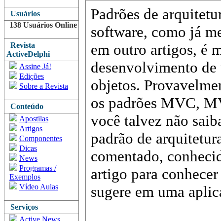
Padrões de arquitetu
Usuários
138 Usuários Online
software, como já m
Revista
em outro artigos, é 
ActiveDelphi
desenvolvimento de 
Assine Já!
Edições
objetos. Provavelme
Sobre a Revista
os padrões MVC, M
Conteúdo
você talvez não saib
Apostilas
Artigos
padrão de arquitetu
Componentes
Dicas
comentado, conheci
News
Programas /
artigo para conhecer 
Exemplos
Vídeo Aulas
sugere em uma aplic
Serviços
Active News