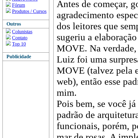
Antes de começar, go
Fórum
Produtos / Cursos
agradecimento espec
dos leitores que se
Outros
Colunistas
sugeriu a elaboração 
Contato
Top 10
MOVE. Na verdade, a
Publicidade
Luiz foi uma surpres
MOVE (talvez pela e
web), então esse pad
mim.
Pois bem, se você j
padrão de arquitetura
funcionais, porém, p
mar de rosas. A imp