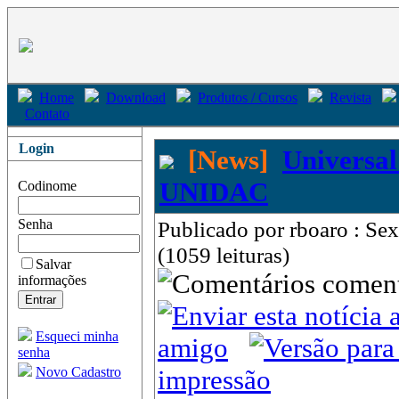
Home
Download
Produtos / Cursos
Revista
Contato
Login
[News]
Universal
UNIDAC
Codinome
Senha
Publicado por rboaro : Se
(1059 leituras)
Salvar
come
informações
Esqueci minha
amigo
senha
Novo Cadastro
impressão