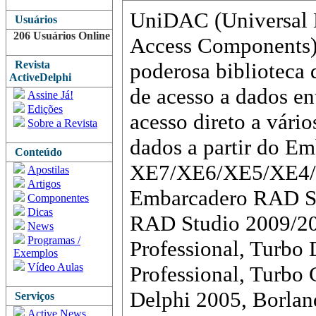
UniDAC (Universal 
Usuários
206 Usuários Online
Access Components)
Revista
poderosa biblioteca
ActiveDelphi
de acesso a dados en
Assine Já!
Edições
acesso direto a vári
Sobre a Revista
dados a partir do E
Conteúdo
XE7/XE6/XE5/XE4/
Apostilas
Artigos
Embarcadero RAD S
Componentes
Dicas
RAD Studio 2009/20
News
Programas /
Professional, Turbo
Exemplos
Vídeo Aulas
Professional, Turbo 
Delphi 2005, Borlan
Serviços
Active News