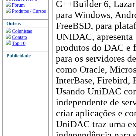
C++Builder 6, Lazaru
Fórum
Produtos / Cursos
para Windows, Andr
FreeBSD, para plataf
Outros
Colunistas
UNIDAC, apresenta 
Contato
Top 10
produtos do DAC e f
Publicidade
para os servidores d
como Oracle, Micro
InterBase, Firebird,
Usando UniDAC com 
independente de serv
criar aplicações e c
UniDAC traz uma exc
independência para s