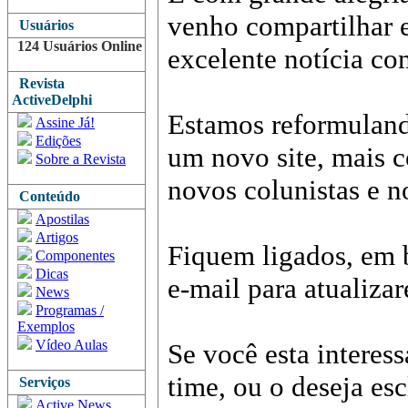
venho compartilhar 
Usuários
124 Usuários Online
excelente notícia c
Revista
ActiveDelphi
Estamos reformuland
Assine Já!
Edições
um novo site, mais c
Sobre a Revista
novos colunistas e n
Conteúdo
Apostilas
Artigos
Fiquem ligados, em 
Componentes
Dicas
e-mail para atualiza
News
Programas /
Exemplos
Vídeo Aulas
Se você esta interes
time, ou o deseja es
Serviços
Active News