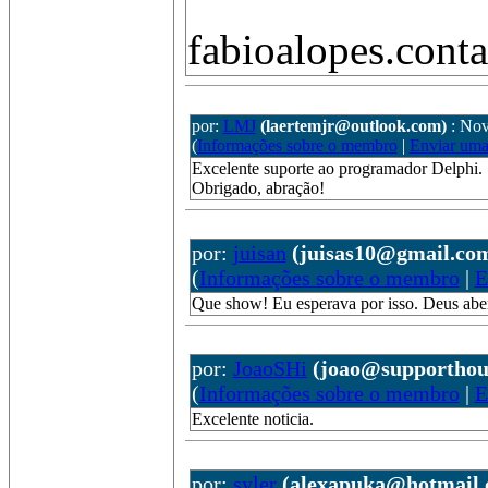
fabioalopes.con
por:
LMJ
(laertemjr@outlook.com)
: Nov
(
Informações sobre o membro
|
Enviar um
Excelente suporte ao programador Delphi.
Obrigado, abração!
por:
juisan
(juisas10@gmail.co
(
Informações sobre o membro
|
E
Que show! Eu esperava por isso. Deus abe
por:
JoaoSHi
(joao@supporthou
(
Informações sobre o membro
|
E
Excelente noticia.
por:
syler
(alexapuka@hotmail.