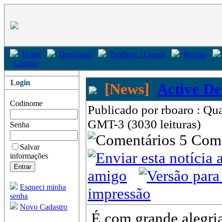
Home
Download
Produtos / Cursos
Revista
Contato
Login
[News]
Active De
Codinome
Publicado por rboaro : Qua
GMT-3 (3030 leituras)
Senha
5 Com
Salvar
informações
amigo
Esqueci minha
impressão
senha
Novo Cadastro
É com grande alegri