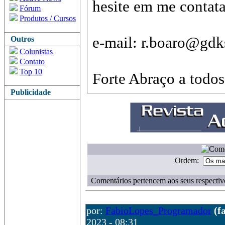
hesite em me contata
Fórum
Produtos / Cursos
e-mail: r.boaro@gd
Outros
Colunistas
Contato
Top 10
Forte Abraço a todos
Publicidade
Ordem:
Comentários pertencem aos seus respectiv
por:
FabioLopes_Programador
(f
2023 - 08:31