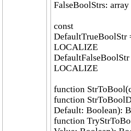
FalseBoolStrs: array 
const
DefaultTrueBoolStr 
LOCALIZE
DefaultFalseBoolStr 
LOCALIZE
function StrToBool(c
function StrToBoolDe
Default: Boolean): 
function TryStrToBoo