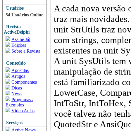
A cada nova versão 
Usuários
54 Usuários Online
traz mais novidades.
Revista
unit StrUtils traz no
ActiveDelphi
com strings, comple
Assine Já!
Edições
existentes na unit Sy
Sobre a Revista
A unit SysUtils tem v
Conteúdo
manipulação de stri
Apostilas
Artigos
está familiarizado 
Componentes
Dicas
LowerCase, Compare
News
Programas /
IntToStr, IntToHex, 
Exemplos
Vídeo Aulas
você talvez não tenh
QuotedStr e AnsiQuo
Serviços
Active News