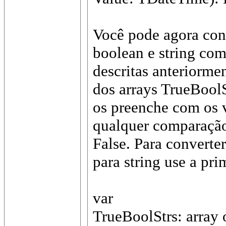
Você pode agora conv
boolean e string com
descritas anteriorme
dos arrays TrueBoolS
os preenche com os v
qualquer comparação 
False. Para converte
para string use a pri
var
TrueBoolStrs: array o