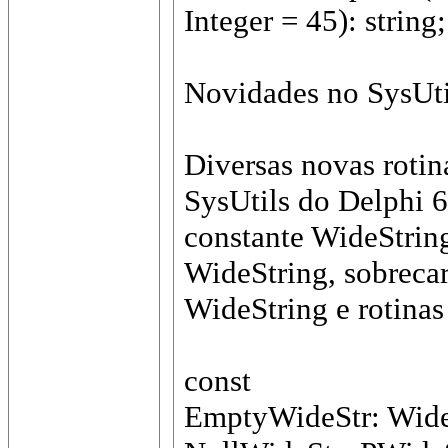
Integer = 45): string
Novidades no SysUti
Diversas novas rotin
SysUtils do Delphi 6.
constante WideString
WideString, sobreca
WideString e rotina
const
EmptyWideStr: WideS