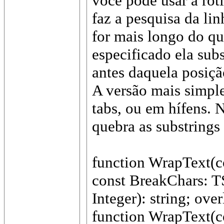
você pode usar a rot
faz a pesquisa da lin
for mais longo do 
especificado ela subs
antes daquela posiçã
A versão mais simpl
tabs, ou em hífens. 
quebra as substrings 
function WrapText(co
const BreakChars: 
Integer): string; ove
function WrapText(c