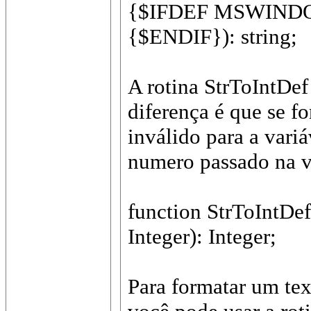
{$IFDEF MSWINDO
{$ENDIF}): string;
A rotina StrToIntDef
diferença é que se f
inválido para a variá
numero passado na va
function StrToIntDef(
Integer): Integer;
Para formatar um tex