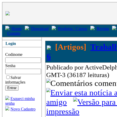
Home
Download
Produtos / Cursos
Revista
Contato
Login
[Artigos]
Trabalh
6
Codinome
Senha
Publicado por ActiveDelphi
GMT-3 (36187 leituras)
Salvar
come
informações
Esqueci minha
amigo
senha
Novo Cadastro
impressão