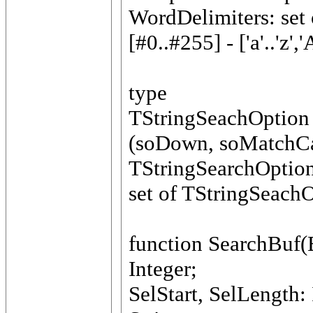
WordDelimiters: set 
[#0..#255] - ['a'..'z','A'
type
TStringSeachOption
(soDown, soMatchC
TStringSearchOptio
set of TStringSeach
function SearchBuf(
Integer;
SelStart, SelLength: 