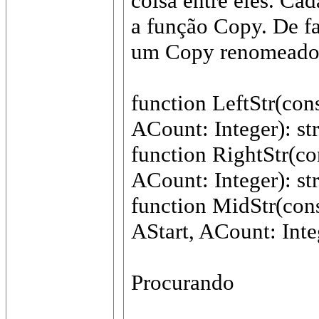
coisa entre eles. Ca
a função Copy. De fa
um Copy renomeado
function LeftStr(cons
ACount: Integer): str
function RightStr(con
ACount: Integer): str
function MidStr(cons
AStart, ACount: Integ
Procurando