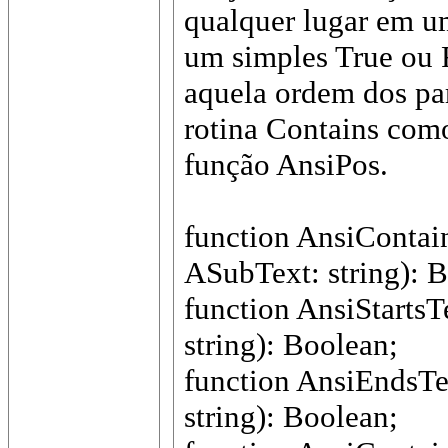
qualquer lugar em u
um simples True ou 
aquela ordem dos par
rotina Contains com
função AnsiPos.
function AnsiContai
ASubText: string): 
function AnsiStartsT
string): Boolean;
function AnsiEndsTe
string): Boolean;