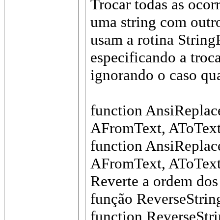
Trocar todas as ocor
uma string com outro
usam a rotina String
especificando a troc
ignorando o caso qu
function AnsiReplac
AFromText, AToText: 
function AnsiReplace
AFromText, AToText: 
Reverte a ordem dos 
função ReverseStrin
function ReverseStri