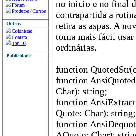
no inicio e no final 
Fórum
Produtos / Cursos
contrapartida a roti
retira as aspas. A n
Outros
Colunistas
torna mais fácil usar
Contato
Top 10
ordinárias.
Publicidade
function QuotedStr(co
function AnsiQuotedS
Char): string;
function AnsiExtract
Quote: Char): string;
function AnsiDequote
AQuote: Char): strin