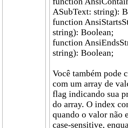
function AnsiContain
ASubText: string): 
function AnsiStartsS
string): Boolean;
function AnsiEndsSt
string): Boolean;
Você também pode c
com um array de val
flag indicando sua p
do array. O index con
quando o valor não e
case-sensitive, enqu