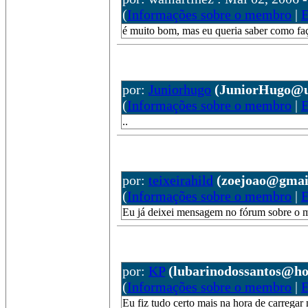
(
Informações sobre o membro
|
E
é muito bom, mas eu queria saber como fa
por:
Juniorhugo
(JuniorHugo@u
(
Informações sobre o membro
|
E
..
por:
teixeirahild
(zoejoao@gmai
(
Informações sobre o membro
|
E
Eu já deixei mensagem no fórum sobre o 
por:
KP
(lubarinodossantos@ho
(
Informações sobre o membro
|
E
Eu fiz tudo certo mais na hora de carregar