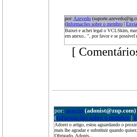
por:
Azevedo
(suporte.azevedo@ig.c
(
Informações sobre o membro
|
Envi
Baixei e achei legal o VCLSkim, ma
em anexo.. ", por favor e se possive
[ Comentários
por:
atarcio
(adonist@zup.com)
(
Informações sobre o membro
|
E
Adorei o artigo, estou aguardando o proxi
mais lhe agradar e substituir quando quiser.
Obrigado. Adonis...