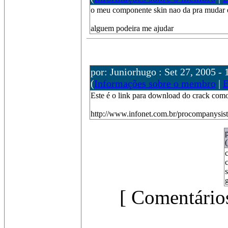
o meu componente skin nao da pra mudar o 
alguem podeira me ajudar
por: Juniorhugo : Set 27, 2005 - 
(
Informações sobre o membro
|
E
Este é o link para download do crack como
http://www.infonet.com.br/procompanysist
(
g
[ Comentários