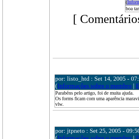
(
Infor
boa ta
[ Comentários
por: listo_htd : Set 14, 2005 - 07
(
Informações sobre o membro
|
E
Parabéns pelo artigo, foi de muita ajuda.
Os forms ficam com uma aparência maravi
vlw.
por: jtpneto : Set 25, 2005 - 09:5
(
Informações sobre o membro
|
E