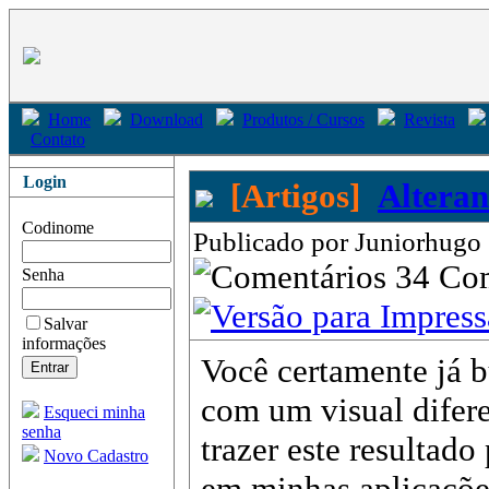
Home
Download
Produtos / Cursos
Revista
Contato
Login
[Artigos]
Alteran
Codinome
Publicado por Juniorhugo 
34 Co
Senha
Salvar
informações
Você certamente já b
com um visual difer
Esqueci minha
senha
trazer este resultad
Novo Cadastro
em minhas aplicações