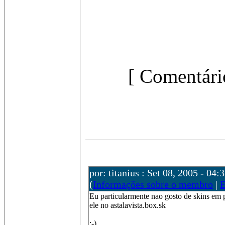
[ Comentári
por: titanius : Set 08, 2005 - 04:
(
Informações sobre o membro
|
E
Eu particularmente nao gosto de skins em p
ele no astalavista.box.sk
;-)