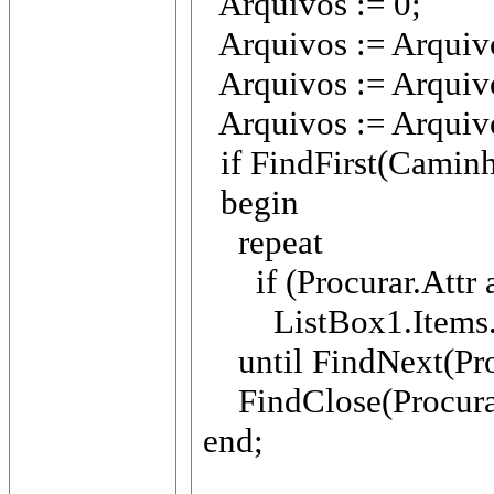
Arquivos := 0;
Arquivos := Arquivo
Arquivos := Arquivo
Arquivos := Arquivo
if FindFirst(Caminh
begin
repeat
if (Procurar.Attr a
ListBox1.Items.A
until FindNext(Pro
FindClose(Procura
end;