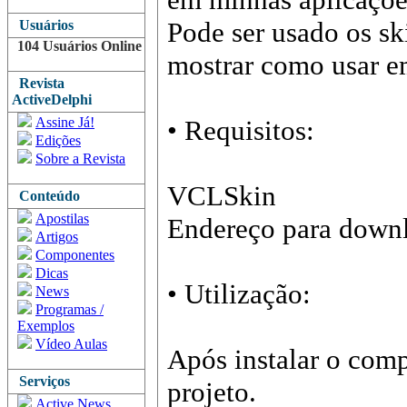
Pode ser usado os s
Usuários
104 Usuários Online
mostrar como usar e
Revista
ActiveDelphi
Assine Já!
• Requisitos:
Edições
Sobre a Revista
VCLSkin
Conteúdo
Apostilas
Endereço para down
Artigos
Componentes
Dicas
• Utilização:
News
Programas /
Exemplos
Vídeo Aulas
Após instalar o comp
Serviços
projeto.
Active News