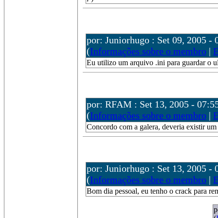
por: Juniorhugo : Set 09, 2005 - 
(
Informações sobre o membro
|
E
Eu utilizo um arquivo .ini para guardar o 
por: RFAM : Set 13, 2005 - 07:5
(
Informações sobre o membro
|
E
Concordo com a galera, deveria existir um 
por: Juniorhugo : Set 13, 2005 - 
(
Informações sobre o membro
|
E
Bom dia pessoal, eu tenho o crack para
p