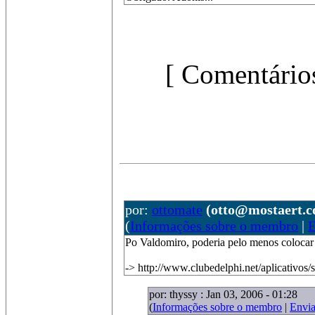
[ Comentários
por:
ottomate
(otto@mostaert.c
(
Informações sobre o membro
|
E
Po Valdomiro, poderia pelo menos colocar 
-> http://www.clubedelphi.net/aplicativos/
por: thyssy : Jan 03, 2006 - 01:28
(
Informações sobre o membro
|
Envi