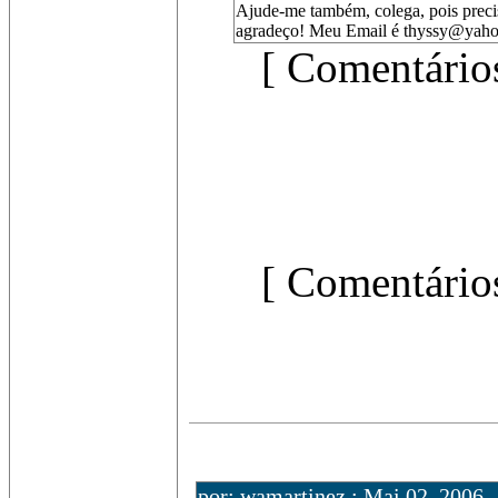
Ajude-me também, colega, pois pre
agradeço! Meu Email é thyssy@yaho
[ Comentários
[ Comentários
por: wamartinez : Mai 02, 2006 -