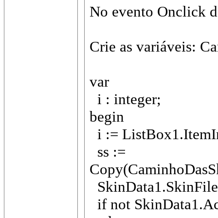
No evento Onclick d
Crie as variáveis: Ca
var
i : integer;
begin
i := ListBox1.ItemI
ss :=
Copy(CaminhoDasSkin
SkinData1.SkinFile 
if not SkinData1.Ac