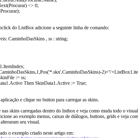
xt(Procurar) <> 0;
rocurar);
click do ListBox adicione a seguinte linha de comando:
veis: CaminhoDasSkins , ss : string;
1.ItemIndex;
aminhoDasSkins,1,Pos('*.skn',CaminhoDasSkins)-2)+'\'+ListBox1.item
inFile := ss;
ata1.Active Then SkinData1.Active := True;
aplicação e clique no button para carregar as skins.
 nas skins carregadas dentro do listbox e veja como muda todo o visual
icione ao exemplo menus, caixas de diálogos, buttons, grids e veja co
lteraram seu visual.
ado o exemplo criado neste artigo em: