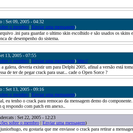
o : Set 09, 2005 - 04:32
sobre o membro
|
Enviar uma mensagem
)
arquivo .ini para guardar o ultimo skin escolhido e são usados os skins 
enca de desempenho do sistema.
et 13, 2005 - 07:55
sobre o membro
|
Enviar uma mensagem
)
http://
 galera, deveria existir um para Delphi 2005, afinal a versão está tom
ssa de ter de pegar crack para usar... cade o Open Sorce ?
o : Set 13, 2005 - 09:16
sobre o membro
|
Enviar uma mensagem
)
al, eu tenho o crack para remocao da mensagem demo do component
m q respondo com patch em anexo..
dercats : Set 22, 2005 - 12:23
ções sobre o membro
|
Enviar uma mensagem
)
juniorhugo, eu gostaria que me enviasse o crack para retirar a mensa