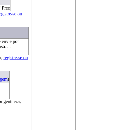
 Free
egistre-se ou
e envie por
sá-la.
a,
registre-se ou
agem
)
r gentileza,