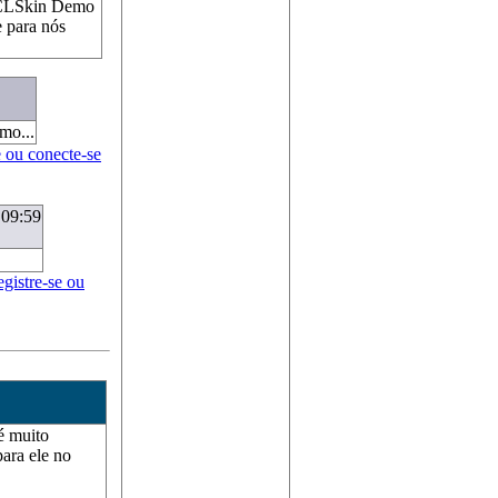
 VCLSkin Demo
e para nós
mo...
e ou conecte-se
 09:59
egistre-se ou
é muito
para ele no