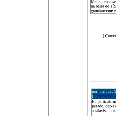
Melhor seria s
na barra de Tít
gratuitamente 
[ Comen
por: titanius :
(
Informações 
Eu particularm
pesado, deixa 
astalavista.box