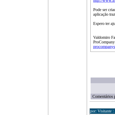
http://www.in
Pode ser cria
aplicação tra
Espero ter aj
Valdomiro Fa
ProCompany S
procompanys
Comentários p
por: Visitante 