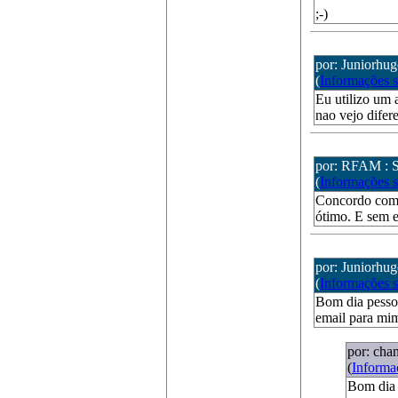
;-)
por: Juniorhug
(
Informações 
Eu utilizo um 
nao vejo difer
por: RFAM : S
(
Informações 
Concordo com a
ótimo. E sem e
por: Juniorhug
(
Informações 
Bom dia pesso
email para mi
por: chan
(
Informa
Bom dia 