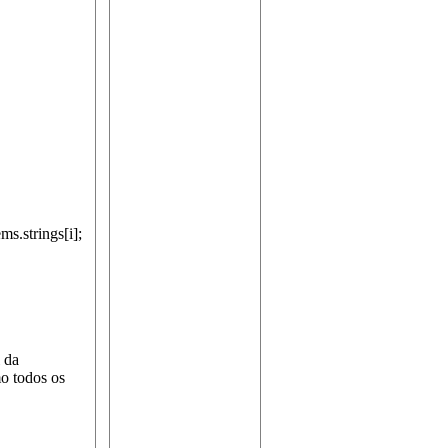
s.strings[i];
 da
mo todos os