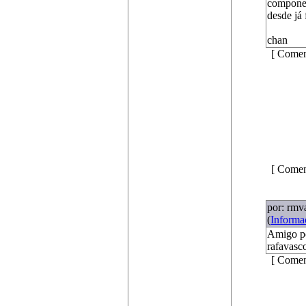
compone
desde já 
chan
[ Comen
[ Comen
por: rmv
(
Informa
Amigo po
rafavasc
[ Comen