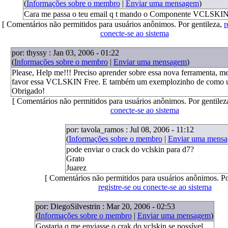
(
Informações sobre o membro
|
Enviar uma mensagem
)
Cara me passa o teu email q t mando o Componente VCLSKIN
[ Comentários não permitidos para usuários anônimos. Por gentileza,
r
conecte-se ao sistema
por: thyssy : Jan 03, 2006 - 01:22
(
Informações sobre o membro
|
Enviar uma mensagem
)
Please, Help me!!! Preciso aprender sobre essa nova ferramenta, m
favor essa VCLSKIN Free. E também um exemplozinho de como u
Obrigado!
[ Comentários não permitidos para usuários anônimos. Por gentilez
conecte-se ao sistema
por: tavola_ramos : Jul 08, 2006 - 11:12
(
Informações sobre o membro
|
Enviar uma mens
pode enviar o crack do vclskin para d7?
Grato
Juarez
[ Comentários não permitidos para usuários anônimos. Po
registre-se ou conecte-se ao sistema
por: DiegoSilvestrin : Mar 20, 2006 - 02:53
(
Informações sobre o membro
|
Enviar uma mensagem
)
Gostaria q me enviasse o crak do vclskin se possível