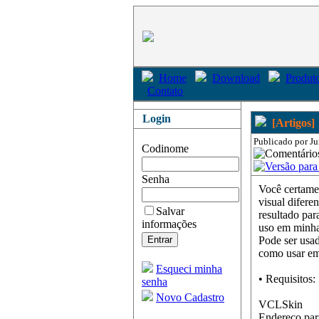
Home
Download
Produto
Contato
Login
[Artigos]
Publicado por Ju
Codinome
Senha
Você certame
visual difere
Salvar
resultado par
informações
uso em minhas
Pode ser usa
como usar em
Esqueci minha
• Requisitos:
senha
Novo Cadastro
VCLSkin
Endereço pa