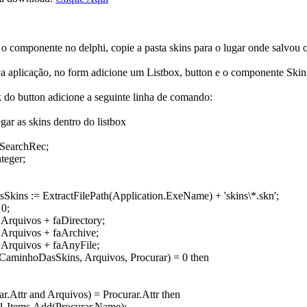
 o componente no delphi, copie a pasta skins para o lugar onde salvou o
a aplicação, no form adicione um Listbox, button e o componente Skin
 do button adicione a seguinte linha de comando:
regar as skins dentro do listbox
TSearchRec;
teger;
ins := ExtractFilePath(Application.ExeName) + 'skins\*.skn';
0;
Arquivos + faDirectory;
Arquivos + faArchive;
Arquivos + faAnyFile;
(CaminhoDasSkins, Arquivos, Procurar) = 0 then
.Attr and Arquivos) = Procurar.Attr then
tems.Add(Procurar.Name);