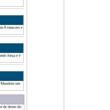
em 8 estacoes e
ando força e é
e. Mandem um
gem de demo do