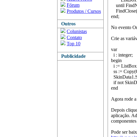
Fórum
until FindNe
FindClose(P
Produtos / Cursos
end;
Outros
No evento On
Colunistas
Contato
Crie as variá
Top 10
var
i : integer;
Publicidade
begin
i := ListBox
ss := Copy(C
SkinData1.Sk
if not SkinD
end
Agora rode a 
Depois clique
aplicação. Ad
componentes a
Pode ser baix