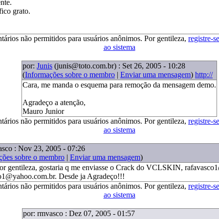
nte.
fico grato.
tários não permitidos para usuários anônimos. Por gentileza,
registre-s
ao sistema
por:
Junis
(junis@toto.com.br)
: Set 26, 2005 - 10:28
(
Informações sobre o membro
|
Enviar uma mensagem
)
http://
Cara, me manda o esquema para remoção da mensagem demo.
Agradeço a atenção,
Mauro Junior
tários não permitidos para usuários anônimos. Por gentileza,
registre-s
ao sistema
asco : Nov 23, 2005 - 07:26
ções sobre o membro
|
Enviar uma mensagem
)
r gentileza, gostaria q me enviasse o Crack do VCLSKIN, rafavasco
o1@yahoo.com.br. Desde ja Agradeço!!!
tários não permitidos para usuários anônimos. Por gentileza,
registre-s
ao sistema
por: rmvasco : Dez 07, 2005 - 01:57