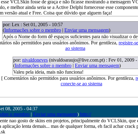
e esse VCLSkin fosse de graça e não ficasse mostrando a mensagem
ulo, e melhor ainda seria se a Active Delphi fornecesse esse component
em versão atual e Free. Coisa que dúvido que alguem faça!
por: Lex : Set 01, 2005 - 10:57
(
Informações sobre o membro
|
Enviar uma mensagem
)
Após o Nome do form dê espaços suficientes para não visualizar o de
tários não permitidos para usuários anônimos. Por gentileza,
registre-s
ao sistema
por:
nivaldoneves
(nivaldoaraujo@live.com.pt)
: Fev 01, 2009 -
(
Informações sobre o membro
|
Enviar uma mensagem
)
Valeu pela ideia, mais não funciona!
[ Comentários não permitidos para usuários anônimos. Por gentileza,
r
conecte-se ao sistema
 Set 08, 2005 - 04:37
sobre o membro
|
Enviar uma mensagem
)
http://
ente nao gosto de skins em projetos, principalmente do VCLSkin, que 
a aplicação lenta demais... mas de qualquer forma, eh facil achar crack 
.sk