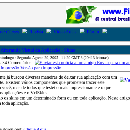
s / Cursos
Revista
Vídeo Aulas
Fórum
Alterando Visual da Aplicação - Skins
niorhugo : Segunda, Agosto 29, 2005 - 11:29 GMT-3 (29413 leituras)
34 Comentários
Enviar para um a
Versão para impressão
nte já buscou diversas maneiras de deixar sua aplicação com um
nte. Existem vários componentes que prometem trazer este
a você, mas de todos que testei o mais impressionante e o que
 aplicações é o VclSkins...
do os skins em um determinado form ou em toda aplicação. Neste artig
 toda aplicação.
ra download:
Clique Aqui