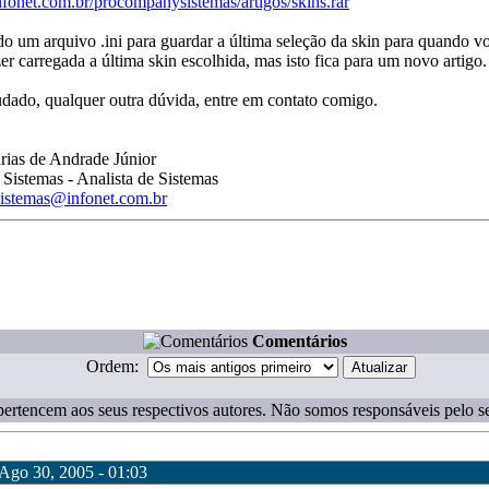
fonet.com.br/procompanysistemas/artigos/skins.rar
do um arquivo .ini para guardar a última seleção da skin para quando vol
zer carregada a última skin escolhida, mas isto fica para um novo artigo.
udado, qualquer outra dúvida, entre em contato comigo.
rias de Andrade Júnior
istemas - Analista de Sistemas
istemas@infonet.com.br
Comentários
Ordem:
ertencem aos seus respectivos autores. Não somos responsáveis pelo s
: Ago 30, 2005 - 01:03