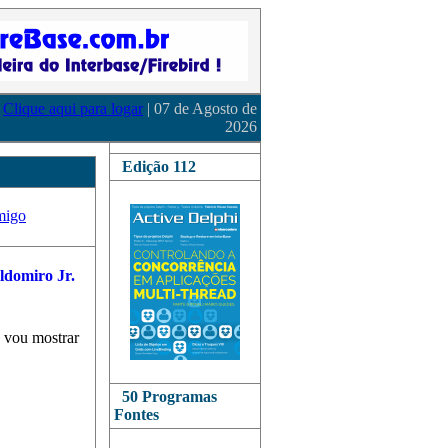
Clique aqui para logar
| 07 de Agosto de
2026
Edição 112
migo
o vou mostrar
50 Programas
Fontes