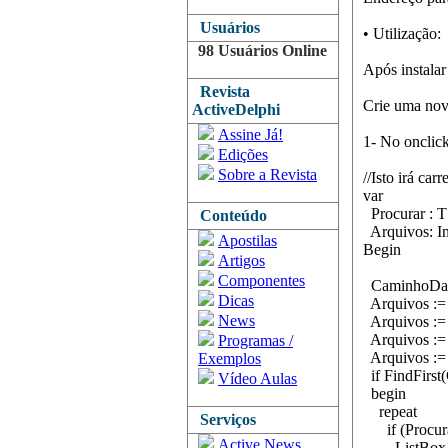
Usuários
• Utilização:
98 Usuários Online
Após instalar
Revista
Crie uma nov
ActiveDelphi
Assine Já!
1- No onclick
Edições
Sobre a Revista
//Isto irá car
var
Procurar : 
Conteúdo
Arquivos: In
Apostilas
Begin
Artigos
Componentes
CaminhoDasSk
Dicas
Arquivos := 
News
Arquivos := 
Arquivos := 
Programas /
Arquivos := 
Exemplos
if FindFirst
Vídeo Aulas
begin
repeat
Serviços
if (Procurar
Active News
ListBox1.I