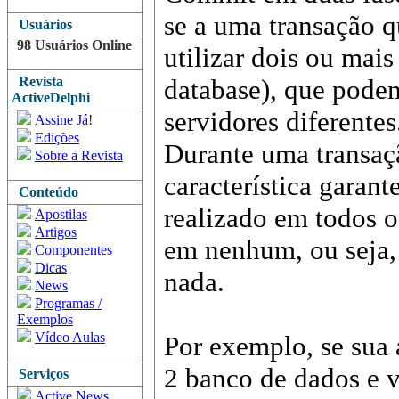
se a uma transação 
Usuários
98 Usuários Online
utilizar dois ou mai
Revista
database), que podem
ActiveDelphi
servidores diferentes
Assine Já!
Edições
Durante uma transaç
Sobre a Revista
característica garan
Conteúdo
realizado em todos o
Apostilas
Artigos
em nenhum, ou seja,
Componentes
Dicas
nada.
News
Programas /
Exemplos
Vídeo Aulas
Por exemplo, se sua 
2 banco de dados e 
Serviços
Active News