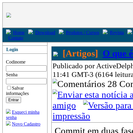
Home
Download
Produtos / Cursos
Revista
Contato
Login
[Artigos]
O que é
Codinome
Publicado por ActiveDelph
11:41 GMT-3 (6164 leitura
Senha
28 Co
Salvar
informações
amigo
Esqueci minha
impressão
senha
Novo Cadastro
Commit em duas fase