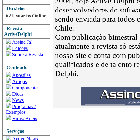
2004, hoje Active Delphi é 
desenvolvedores de softwar
Usuários
62 Usuários Online
sendo enviada para todos o
Chile.
Revista
ActiveDelphi
Com publicação bimestral e
Assine Já!
atualmente a revista só est
Edições
nosso site e conta com pub
Sobre a Revista
qualificados e de talento 
Conteúdo
Delphi.
Apostilas
Artigos
Componentes
Dicas
News
Programas /
Exemplos
Vídeo Aulas
Serviços
Active News