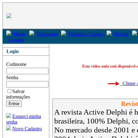
Home
Download
Produtos / Cursos
Revista
Contato
Login
Codinome
Esta vídeo aula está disponível 
Senha
Clique Aq
Salvar
informações
Revist
A revista Active Delphi é h
Esqueci minha
brasileira, 100% Delphi, 
senha
No mercado desde 2001 e 
Novo Cadastro