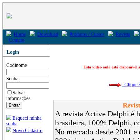
Home
Download
Produtos / Cursos
Revista
Contato
Login
Codinome
Esta vídeo aula está disponível 
Senha
Clique Aq
Salvar
informações
Revist
A revista Active Delphi é h
Esqueci minha
brasileira, 100% Delphi, 
senha
No mercado desde 2001 e 
Novo Cadastro