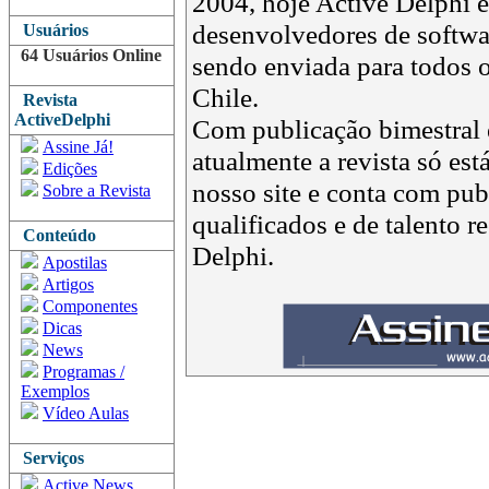
2004, hoje Active Delphi é 
desenvolvedores de softwar
Usuários
64 Usuários Online
sendo enviada para todos o
Chile.
Revista
ActiveDelphi
Com publicação bimestral e
Assine Já!
atualmente a revista só est
Edições
nosso site e conta com pub
Sobre a Revista
qualificados e de talento 
Conteúdo
Delphi.
Apostilas
Artigos
Componentes
Dicas
News
Programas /
Exemplos
Vídeo Aulas
Serviços
Active News