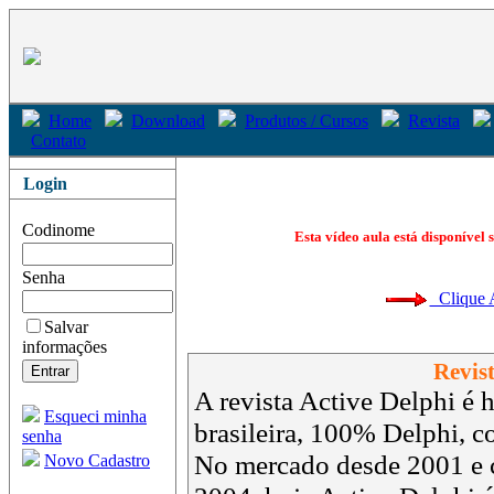
Home
Download
Produtos / Cursos
Revista
Contato
Login
Codinome
Esta vídeo aula está disponível 
Senha
Clique Aq
Salvar
informações
Revist
A revista Active Delphi é h
Esqueci minha
brasileira, 100% Delphi, 
senha
No mercado desde 2001 e 
Novo Cadastro