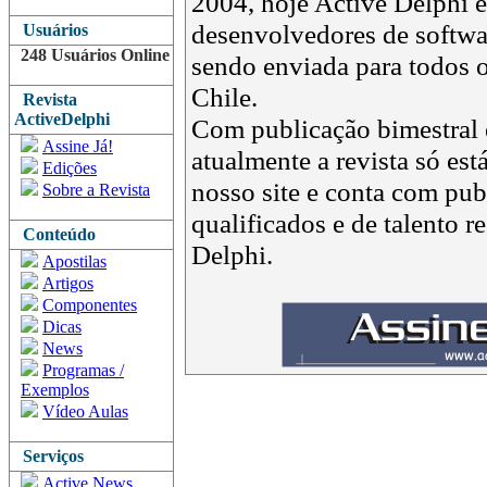
2004, hoje Active Delphi é 
desenvolvedores de softwar
Usuários
248 Usuários Online
sendo enviada para todos o
Chile.
Revista
ActiveDelphi
Com publicação bimestral e
Assine Já!
atualmente a revista só est
Edições
nosso site e conta com pub
Sobre a Revista
qualificados e de talento 
Conteúdo
Delphi.
Apostilas
Artigos
Componentes
Dicas
News
Programas /
Exemplos
Vídeo Aulas
Serviços
Active News