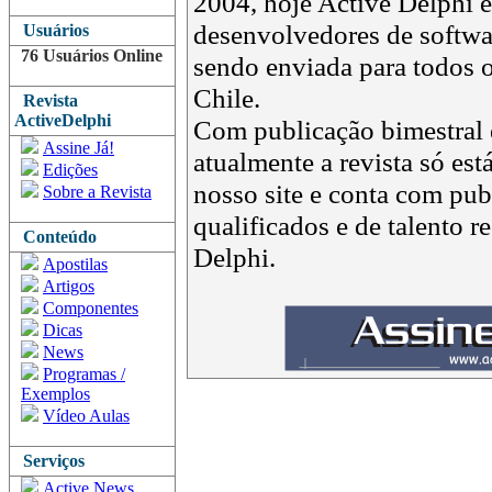
2004, hoje Active Delphi é 
desenvolvedores de softwar
Usuários
76 Usuários Online
sendo enviada para todos o
Chile.
Revista
ActiveDelphi
Com publicação bimestral e
Assine Já!
atualmente a revista só est
Edições
nosso site e conta com pub
Sobre a Revista
qualificados e de talento 
Conteúdo
Delphi.
Apostilas
Artigos
Componentes
Dicas
News
Programas /
Exemplos
Vídeo Aulas
Serviços
Active News