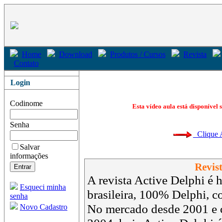
Home
Download
Produtos / Cursos
Revista
Contato
Login
Codinome
Esta vídeo aula está disponível 
Senha
Clique Aq
Salvar
informações
Revist
A revista Active Delphi é h
Esqueci minha
brasileira, 100% Delphi, 
senha
No mercado desde 2001 e 
Novo Cadastro