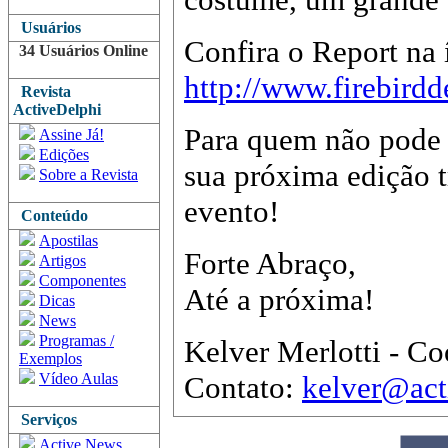
Usuários
Confira o Report na 
34 Usuários Online
http://www.firebird
Revista
ActiveDelphi
Para quem não pode i
Assine Já!
Edições
sua próxima edição tr
Sobre a Revista
evento!
Conteúdo
Apostilas
Forte Abraço,
Artigos
Componentes
Até a próxima!
Dicas
News
Programas /
Kelver Merlotti - Co
Exemplos
Vídeo Aulas
Contato:
kelver@act
Serviços
Active News