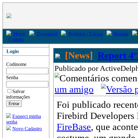
Home
Download
Produtos / Cursos
Revista
Contato
Login
[News]
Report 4
Codinome
Publicado por ActiveDelph
come
Senha
um amigo
Salvar
informações
Foi publicado recen
Firebird Developers 
Esqueci minha
senha
FireBase
, que acont
Novo Cadastro
costume, um grande 