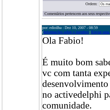
Ordem:
Comentários pertencem aos seus respectiv
por: edioilha : Dez 10, 2007 - 08:59
(
Informações sobre o membro
|
Enviar uma
Ola Fabio!
É muito bom sab
vc com tanta exp
desenvolvimento d
no activedelphi p
comunidade.