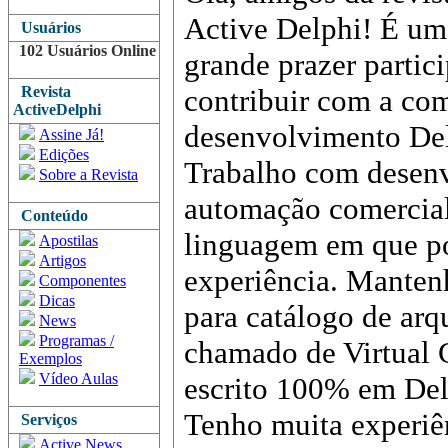
Active Delphi! É um
Usuários
102 Usuários Online
grande prazer partici
Revista
contribuir com a co
ActiveDelphi
desenvolvimento Del
Assine Já!
Edições
Trabalho com desenv
Sobre a Revista
automação comercial
Conteúdo
linguagem em que p
Apostilas
Artigos
experiência. Mante
Componentes
Dicas
para catálogo de ar
News
Programas /
chamado de Virtual 
Exemplos
Vídeo Aulas
escrito 100% em Del
Tenho muita experi
Serviços
Active News