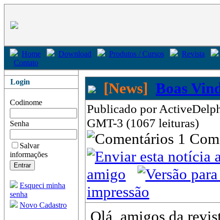
Home
Download
Produtos / Cursos
Revista
Contato
Login
[News]
Boas Vind
Codinome
Publicado por ActiveDelph
GMT-3 (1067 leituras)
Senha
1 Com
Salvar
informações
amigo
Esqueci minha
impressão
senha
Novo Cadastro
Olá, amigos da revis