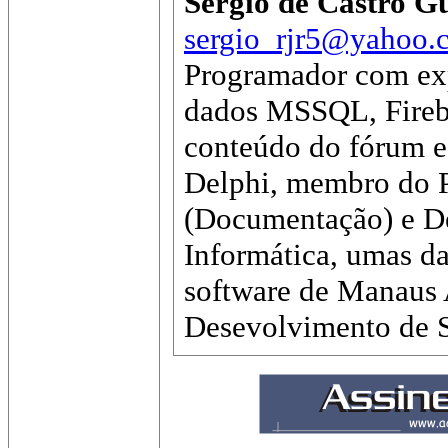
Sérgio de Castro G
sergio_rjr5@yahoo.
Programador com ex
dados MSSQL, Firebi
conteúdo do fórum e 
Delphi, membro do 
(Documentação) e D
Informática, umas d
software de Manaus
Desevolvimento de S