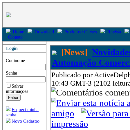
Home
Download
Produtos / Cursos
Revista
Contato
Login
[News]
Novidade
Automação Comerci
Codinome
Senha
Publicado por ActiveDelph
10:43 GMT-3 (2102 leitur
Salvar
come
informações
Esqueci minha
amigo
senha
Novo Cadastro
impressão