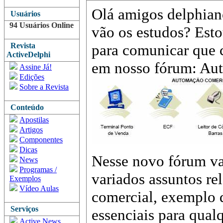
Olá amigos delphia
Usuários
94 Usuários Online
vão os estudos? Esto
Revista
para comunicar que 
ActiveDelphi
em nosso fórum: Au
Assine Já!
Edições
Sobre a Revista
Conteúdo
Apostilas
Artigos
Componentes
Dicas
Nesse novo fórum va
News
Programas /
variados assuntos r
Exemplos
Vídeo Aulas
comercial, exemplo 
Serviços
essenciais para qua
Active News