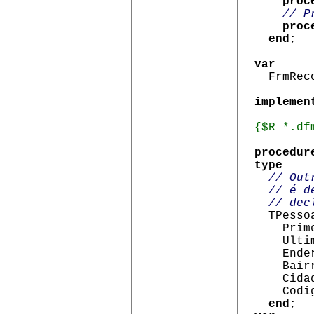
proc
// P
proc
end
;
var
FrmReco
implemen
{$R *.df
procedur
type
// Outro
// é dec
// decla
TPesso
Primei
Ultim
Ender
Bair
Cida
Codigo
end
;