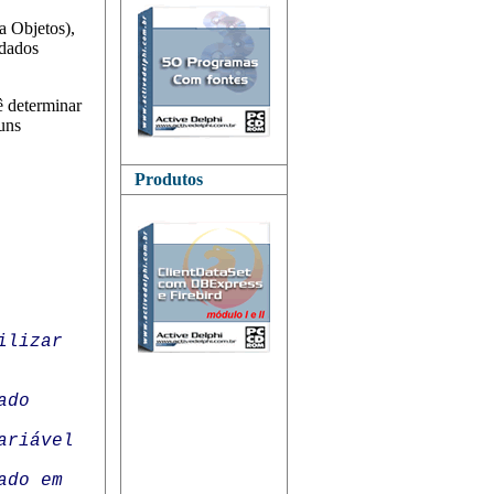
a Objetos),
 dados
 determinar
uns
Produtos
ilizar
ado
ariável
ado em