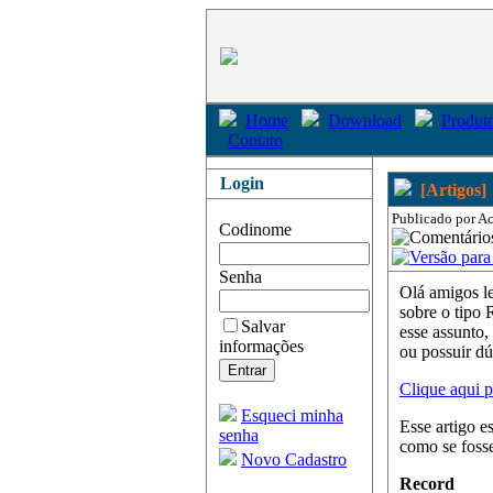
Home
Download
Produto
Contato
Login
[Artigos]
Publicado por Ac
Codinome
Senha
Olá amigos le
sobre o tipo 
Salvar
esse assunto,
informações
ou possuir dú
Clique aqui pa
Esqueci minha
Esse artigo es
senha
como se fosse
Novo Cadastro
Record