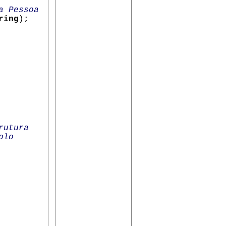
a Pessoa
ring
);
rutura
plo