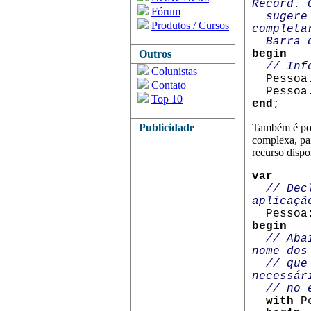
Record. 
Fórum
sugere o
Produtos / Cursos
completa
Barra d
Outros
begin
/
/ Inf
Colunistas
Pessoa.
Contato
Pessoa.
Top 10
end
;
Publicidade
Também é poss
complexa, para
recurso dispo
var
// Dec
aplicaçã
Pessoa:
begin
// Aba
nome dos
// que e
necessár
// no ex
with
P