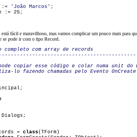
 :=
'João Marcos'
;
:= 25;
o está fácil e maravilhoso, mas vamos complicar um pouco mais para q
e se pode ir com o tipo Record.
o completo com array de records
---------------------------------------------
pode copiar esse código e colar numa unit do 
liza-lo fazendo chamadas pelo Evento OnCreate
ncipal;
e
Dialogs;
cords =
class
(TForm)