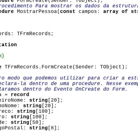
edure
FormCreate(Sender: TObject);
rocedimento Para mostrar os dados da estrutur
edure
MostrarPessoa(
const
campos:
array of st
rds: TFrmRecords;
tation
m}
e
TFrmRecords.FormCreate(Sender: TObject);
 modo que podemos utilizar para criar a est
lara-la dentro de uma procedure. Nesse exem
ramos dentro do Evento OnCreate do Form.
a =
record
roNome:
string
[20];
oNome:
string
[20];
eco:
string
[100];
ro:
string
[100];
de:
string
[50];
Postal:
string
[8];