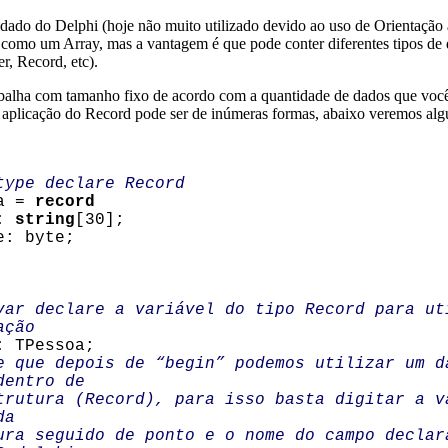
dado do Delphi (hoje não muito utilizado devido ao uso de Orientação 
 como um Array, mas a vantagem é que pode conter diferentes tipos de
er, Record, etc).
balha com tamanho fixo de acordo com a quantidade de dados que você
 aplicação do Record pode ser de inúmeras formas, abaixo veremos alg
type declare Record
a =
record
:
string
[30];
 byte;
var declare a variável do tipo Record para ut
ação
 TPessoa;
e que depois de “begin” podemos utilizar um d
dentro de
utura (Record), para isso basta digitar a v
da
a seguido de ponto e o nome do campo declar