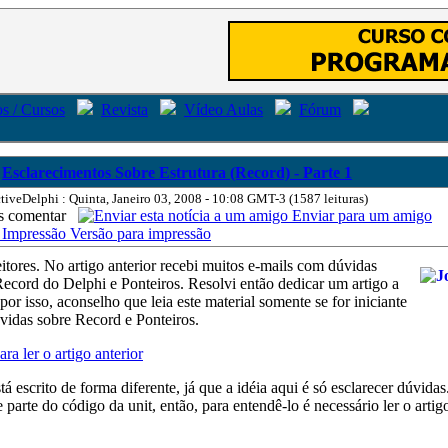
s / Cursos
Revista
Vídeo Aulas
Fórum
Esclarecimentos Sobre Estrutura (Record) - Parte 1
tiveDelphi : Quinta, Janeiro 03, 2008 - 10:08 GMT-3 (1587 leituras)
comentar
Enviar para um amigo
Versão para impressão
itores. No artigo anterior recebi muitos e-mails com dúvidas
Record do Delphi e Ponteiros. Resolvi então dedicar um artigo a
 por isso, aconselho que leia este material somente se for iniciante
vidas sobre Record e Ponteiros.
ra ler o artigo anterior
tá escrito de forma diferente, já que a idéia aqui é só esclarecer dúvidas
 parte do código da unit, então, para entendê-lo é necessário ler o artigo