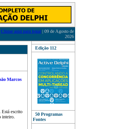
Clique aqui para logar
| 09 de Agosto de
2026
Edição 112
. Está escrito
50 Programas
 inteiro.
Fontes