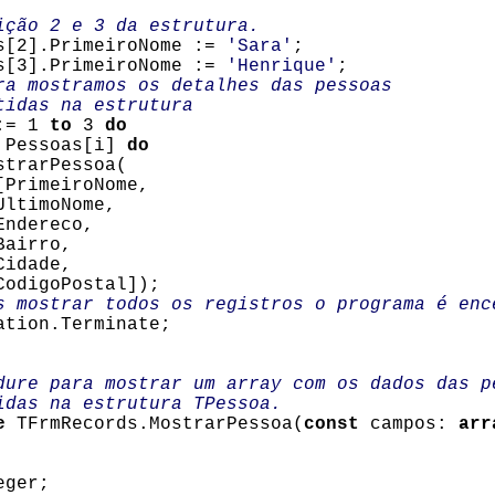
ção 2 e 3 da estrutura.
[2].PrimeiroNome :=
'Sara'
;
[3].PrimeiroNome :=
'Henrique'
;
 mostramos os detalhes das pessoas
idas na estrutura
:= 1
to
3
do
Pessoas[i]
do
arPessoa(
eiroNome,
moNome,
reco,
rro,
ade,
oPostal]);
s mostrar todos os registros o programa é enc
tion.Terminate;
dure para mostrar um array com os dados das p
idas na estrutura TPessoa.
e
TFrmRecords.MostrarPessoa(
const
campos:
arr
ger;