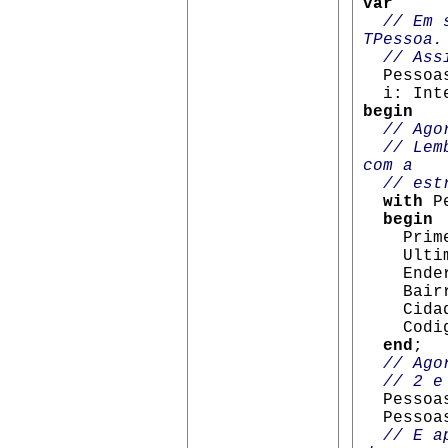
var
// Em se
TPessoa.
// Assim
Pessoa
i: Inte
begin
// Agora
// Lembr
com a
// estru
with
Pe
begin
Primei
Ultimo
Ender
Bairr
Cidad
Codigo
end
;
// Agora
// 2 e 
Pessoas
Pessoas
// E apr