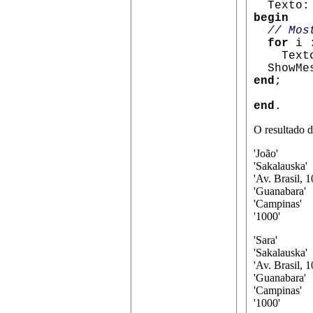
Texto
begin
// Mos
for
i 
Texto :
ShowMes
end
;
end
.
O resultado d
'João'
'Sakalauska'
'Av. Brasil, 1
'Guanabara'
'Campinas'
'1000'
'Sara'
'Sakalauska'
'Av. Brasil, 1
'Guanabara'
'Campinas'
'1000'