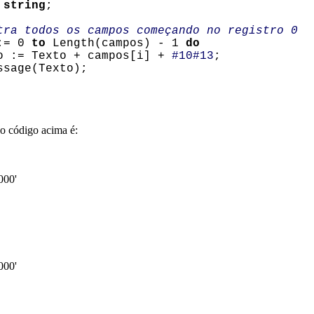
:
string
;
tra todos os campos começando no registro 0
:= 0
to
Length(campos) - 1
do
= Texto + campos[i] +
#10#13
;
sage(Texto);
o código acima é:
000'
000'