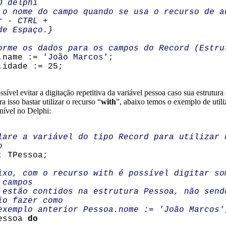
O delphi
 nome do campo quando se usa o recurso de a
r - CTRL +
e Espaço.}
orme os dados para os campos do Record (Estru
name :=
'João Marcos'
;
idade := 25;
ível evitar a digitação repetitiva da variável pessoa caso sua estrutura
 isso bastar utilizar o recurso “
with
”, abaixo temos o exemplo de util
nível no Delphi:
lare a variável do tipo Record para utilizar 
o
 TPessoa;
ixo, com o recurso with é possível digitar so
 campos
stão contidos na estrutura Pessoa, não send
io fazer como
emplo anterior Pessoa.nome := 'João Marcos'
essoa
do