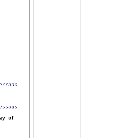
errado
essoas
ay of