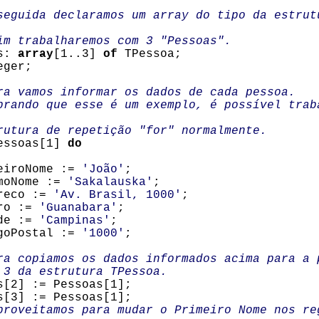
guida declaramos um array do tipo da estrut
 trabalharemos com 3 "Pessoas".
s:
array
[1..3]
of
TPessoa;
ger;
 vamos informar os dados de cada pessoa.
ando que esse é um exemplo, é possível trab
tura de repetição "for" normalmente.
ssoas[1]
do
roNome :=
'João'
;
Nome :=
'Sakalauska'
;
eco :=
'Av. Brasil, 1000'
;
o :=
'Guanabara'
;
e :=
'Campinas'
;
Postal :=
'1000'
;
 copiamos os dados informados acima para a 
3 da estrutura TPessoa.
[2] := Pessoas[1];
[3] := Pessoas[1];
oveitamos para mudar o Primeiro Nome nos re