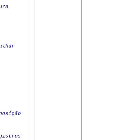
ura
alhar
posição
gistros