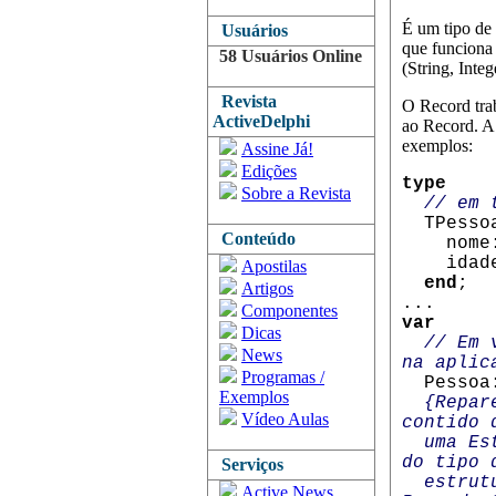
É um tipo de 
Usuários
que funciona
58 Usuários Online
(String, Integ
Revista
O Record tra
ActiveDelphi
ao Record. A
exemplos:
Assine Já!
Edições
type
Sobre a Revista
// em 
TPesso
Conteúdo
nome
idade:
Apostilas
end
;
Artigos
...
Componentes
var
Dicas
// Em 
News
na aplic
Programas /
Pessoa:
Exemplos
{Repar
Vídeo Aulas
contido 
uma Estr
do tipo 
Serviços
estrutur
Active News