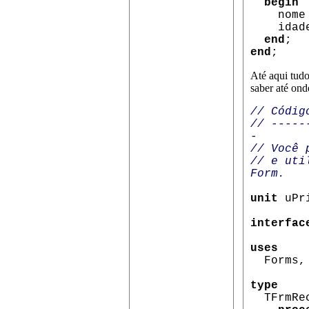
begin
nome
idade 
end
;
end
;
Até aqui tud
saber até ond
// Códig
// -----
-
// Você 
// e uti
Form.
unit
uPri
interfac
uses
Forms, 
type
TFrmRe