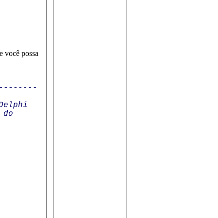
ue você possa
--------
Delphi
 do