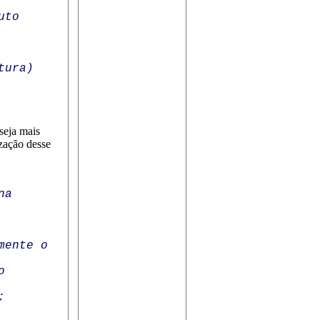
uto
tura)
 seja mais
ização desse
na
mente o
o
;