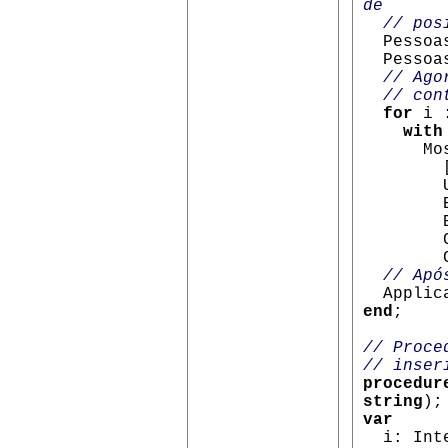
de
// posi
Pessoas
Pessoas
// Agora
// cont
for
i 
with
Mostr
[Prim
Ulti
Ende
Bai
Cid
Codig
// Apó
Applica
end
;
// Proce
// inser
procedur
string
);
var
i: Inte