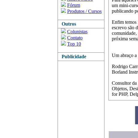
Fórum
um mini-curs
publicando po
Produtos / Cursos
Enfim temos m
Outros
escrevo são d
Colunistas
comunidade, 
Contato
próxima seman
Top 10
Um abraço a 
Publicidade
Rodrigo Carr
Borland Inst
Consultor da
Objetos, Des
for PHP, Del