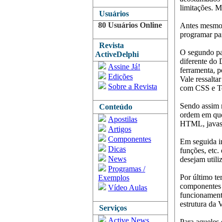
limitações. 
Usuários
80 Usuários Online
Antes mesmo 
programar pa
Revista
O segundo pa
ActiveDelphi
diferente do 
Assine Já!
ferramenta, p
Edições
Vale ressalta
Sobre a Revista
com CSS e T
Sendo assim m
Conteúdo
ordem em que
Apostilas
HTML, javasc
Artigos
Componentes
Em seguida in
Dicas
funções, etc.
News
desejam utili
Programas /
Por último te
Exemplos
componentes s
Vídeo Aulas
funcionament
estrutura da 
Serviços
Active News
Para aqueles