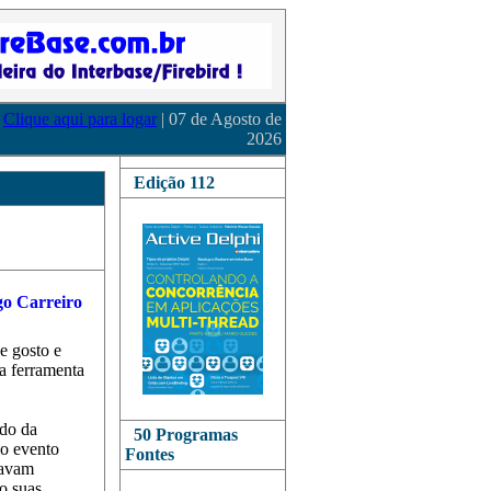
Clique aqui para logar
| 07 de Agosto de
2026
Edição 112
ue gosto e
a ferramenta
ndo da
50 Programas
 o evento
Fontes
tavam
o suas