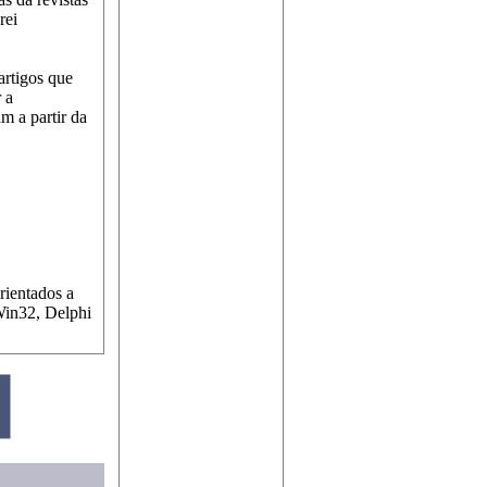
rei
artigos que
 a
m a partir da
rientados a
Win32, Delphi