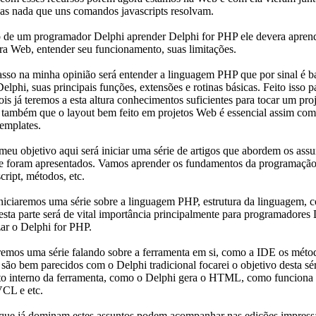
Mas nada que uns comandos javascripts resolvam.
de um programador Delphi aprender Delphi for PHP ele devera aprend
ra Web, entender seu funcionamento, suas limitações.
sso na minha opinião será entender a linguagem PHP que por sinal é b
Delphi, suas principais funções, extensões e rotinas básicas. Feito isso p
ois já teremos a esta altura conhecimentos suficientes para tocar um p
r também que o layout bem feito em projetos Web é essencial assim com
emplates.
eu objetivo aqui será iniciar uma série de artigos que abordem os ass
 foram apresentados. Vamos aprender os fundamentos da programação
ript, métodos, etc.
iciaremos uma série sobre a linguagem PHP, estrutura da linguagem, c
 esta parte será de vital importância principalmente para programadores
zar o Delphi for PHP.
remos uma série falando sobre a ferramenta em si, como a IDE os méto
ão bem parecidos com o Delphi tradicional focarei o objetivo desta sé
o interno da ferramenta, como o Delphi gera o HTML, como funciona 
VCL e etc.
 que já dominam estes assuntos podem acompanhar nas edições impressa