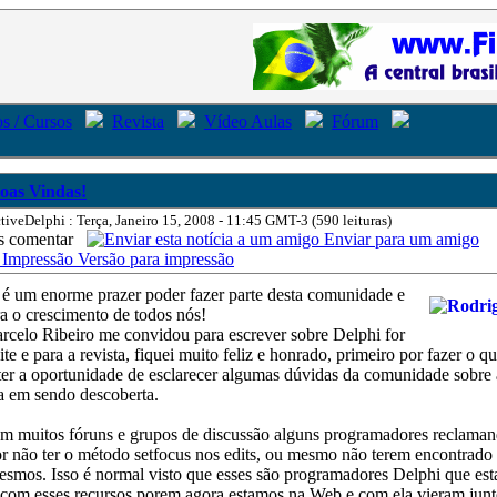
s / Cursos
Revista
Vídeo Aulas
Fórum
oas Vindas!
tiveDelphi : Terça, Janeiro 15, 2008 - 11:45 GMT-3 (590 leituras)
comentar
Enviar para um amigo
Versão para impressão
 é um enorme prazer poder fazer parte desta comunidade e
ra o crescimento de todos nós!
celo Ribeiro me convidou para escrever sobre Delphi for
ite e para a revista, fiquei muito feliz e honrado, primeiro por fazer o q
ter a oportunidade de esclarecer algumas dúvidas da comunidade sobre 
a em sendo descoberta.
em muitos fóruns e grupos de discussão alguns programadores reclama
r não ter o método setfocus nos edits, ou mesmo não terem encontrado
esmos. Isso é normal visto que esses são programadores Delphi que es
com esses recursos porem agora estamos na Web e com ela vieram junt