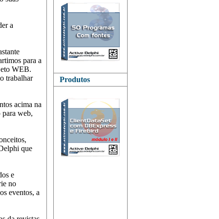
er a
astante
artimos para a
rojeto WEB.
o trabalhar
Produtos
untos acima na
 para web,
onceitos,
 Delphi que
dos e
rie no
os eventos, a
s da revistas