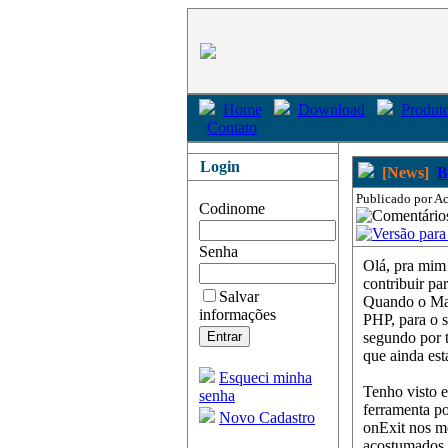
Home
Download
Produto
Contato
Login
[News]
B
Publicado por Ac
Codinome
Senha
Olá, pra mim
contribuir pa
Salvar
Quando o Mar
informações
PHP, para o s
segundo por 
que ainda est
Esqueci minha
Tenho visto 
senha
ferramenta po
Novo Cadastro
onExit nos m
acostumados 