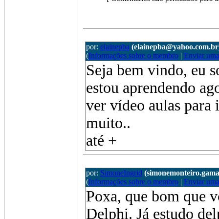
por:
elainepba
(elainepba@yahoo.com.br
(
Informações sobre o membro
|
Enviar um
Seja bem vindo, eu s
estou aprendendo ago
ver vídeo aulas para 
muito..
até +
por:
SimoneIngrid
(simonemonteiro.gam
(
Informações sobre o membro
|
Enviar um
Poxa, que bom que vc
Delphi. Já estudo del