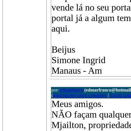
vende lá no seu porta
portal já a algum te
aqui.
Beijus
Simone Ingrid
Manaus - Am
por:
edmarfranco
(edmarfranco@hotmail
(
Informações sobre o membro
|
Enviar um
Meus amigos.
NÃO façam qualquer 
Mjailton, propriedad