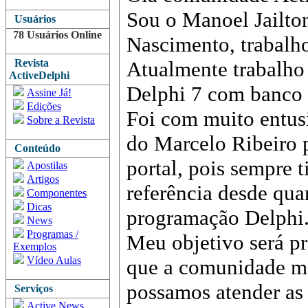
Sou o Manoel Jailto
Usuários
78 Usuários Online
Nascimento, trabalh
Revista
Atualmente trabalho 
ActiveDelphi
Delphi 7 com banco 
Assine Já!
Edições
Foi com muito entusi
Sobre a Revista
do Marcelo Ribeiro p
Conteúdo
portal, pois sempre 
Apostilas
Artigos
referência desde qua
Componentes
Dicas
programação Delphi
News
Programas /
Meu objetivo será pr
Exemplos
Vídeo Aulas
que a comunidade me
possamos atender as 
Serviços
Active News