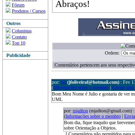
Abraços!
Fórum
Produtos / Cursos
Outros
Colunistas
Contato
Top 10
Ordem:
Publicidade
Comentários pertencem aos seus respectiv
por:
Jul
(jfoliveiraf@hotmail.com)
: Fev 1
(
Informações sobre o membro
|
Enviar uma
Bom Meu Nome é Julio e gostaria de ver mai
UML
por:
mjailton
(mjailton@gmail.com)
:
(
Informações sobre o membro
|
Envi
Bom dia, fique traquilo que brevement
sobre Orientação a Objetos.
[ Comentários não permitidos para u