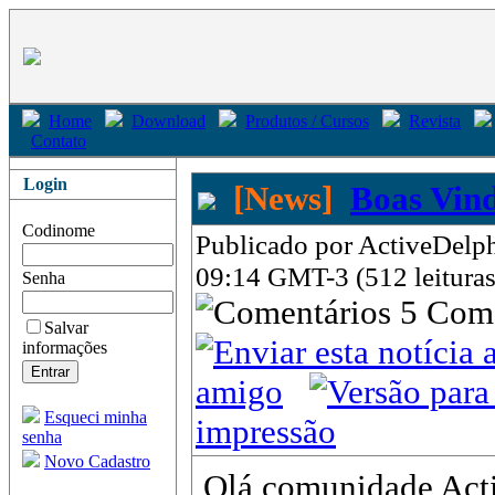
Home
Download
Produtos / Cursos
Revista
Contato
Login
[News]
Boas Vind
Codinome
Publicado por ActiveDelphi
09:14 GMT-3 (512 leituras
Senha
5 Com
Salvar
informações
amigo
Esqueci minha
impressão
senha
Novo Cadastro
Olá comunidade Acti