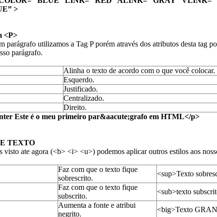
COLOR= “BLUE” LINK= “RED” ALINK= “GRAY” VLINK=
E” >
m <P>
um parágrafo utilizamos a Tag P porém através dos atributos desta tag 
sso parágrafo.
Alinha o texto de acordo com o que você colocar.
Esquerdo.
Justificado.
Centralizado.
Direito.
nter Este é o meu primeiro par&aacute;grafo em HTML</p>
DE TEXTO
os visto ate agora (<b> <i> <u>) podemos aplicar outros estilos aos noss
Faz com que o texto fique
<sup>Texto sobresc
sobrescrito.
Faz com que o texto fique
<sub>texto subscri
subscrito.
Aumenta a fonte e atribui
<big>Texto GRA
negrito.