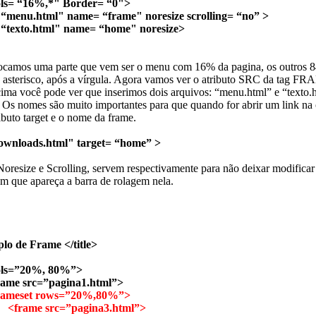
ols= “16%,*" Border= “0">
 “menu.html" name= “frame" noresize scrolling= “no” >
 “texto.html" name= “home" noresize>
ocamos uma parte que vem ser o menu com 16% da pagina, os outros 
 asterisco, após a vírgula. Agora vamos ver o atributo SRC da tag F
ima você pode ver que inserimos dois arquivos: “menu.html” e “texto.
 Os nomes são muito importantes para que quando for abrir um link na 
ibuto target e o nome da frame.
ownloads.html" target= “home” >
Noresize e Scrolling, servem respectivamente para não deixar modifica
m que apareça a barra de rolagem nela.
lo de Frame </title>
cols=”20%, 80%”>
rc=”pagina1.html”>
et rows=”20%,80%”>
src=”pagina3.html”>