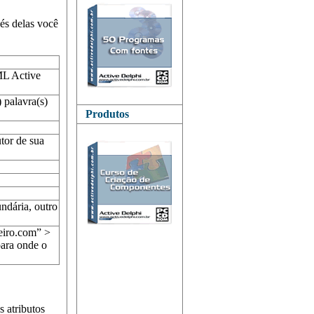
és delas você
L Active
lavra(s)
Produtos
de sua
dária, outro
iro.com” >
para onde o
s atributos