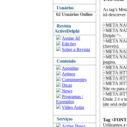
Usuários
As tag’s Met
62 Usuários Online
irá descrever
<META NAME=
Revista
<META NAME
ActiveDelphi
Delphi “>.
Assine Já!
<META NAM
Edições
chave(s).
Sobre a Revista
<META NAME
<META N
Conteúdo
pagina.
<META NAM
Apostilas
<META HTTP-
Artigos
<META HTTP
Componentes
<META HTTP-
Dicas
Site ou para
News
<META HTTP-
Programas /
Onde 2 é o t
Exemplos
site será redi
Vídeo Aulas
Serviços
Tag <FONT
Utilizamos a 
Active News