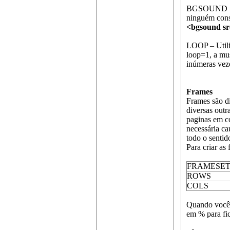
BGSOUND SRC
ninguém consi
<bgsound sr
LOOP – Utili
loop=1, a mus
inúmeras veze
Frames
Frames são d
diversas outr
paginas em co
necessária ca
todo o sentid
Para criar as
FRAMESE
ROWS
COLS
Quando você f
em % para fic