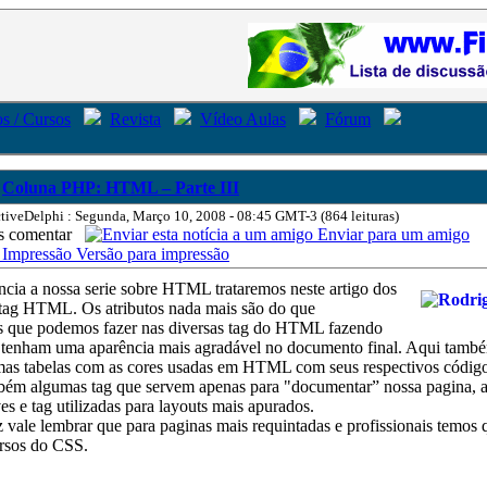
s / Cursos
Revista
Vídeo Aulas
Fórum
Coluna PHP: HTML – Parte III
tiveDelphi : Segunda, Março 10, 2008 - 08:45 GMT-3 (864 leituras)
comentar
Enviar para um amigo
Versão para impressão
cia a nossa serie sobre HTML trataremos neste artigo dos
s tag HTML. Os atributos nada mais são do que
s que podemos fazer nas diversas tag do HTML fazendo
 tenham uma aparência mais agradável no documento final. Aqui també
mas tabelas com as cores usadas em HTML com seus respectivos código
ém algumas tag que servem apenas para "documentar” nossa pagina, 
es e tag utilizadas para layouts mais apurados.
vale lembrar que para paginas mais requintadas e profissionais temos 
rsos do CSS.