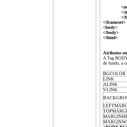
<frame s
<nofr
</nof
</fram
</frameset>
<body>
</body>
</html>
Atributos 
A Tag BODY f
de fundo, a co
BGCOLOR
LINK
ALINK
VLINK
BACKGRO
LEFTMARG
TOPMARG
MARGINH
MARGINW