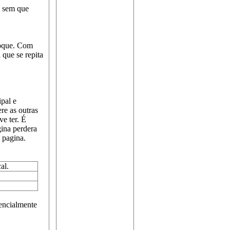
 sem que
toque. Com
 que se repita
pal e
re as outras
e ter. É
gina perdera
 pagina.
al.
rencialmente