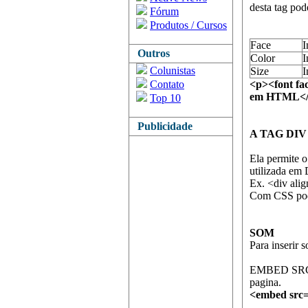
desta tag pod
Fórum
Produtos / Cursos
Face
I
Outros
Color
I
Colunistas
Size
I
Contato
<p><font fa
em HTML</f
Top 10
Publicidade
A TAG DIV
Ela permite 
utilizada em
Ex. <div alig
Com CSS pod
SOM
Para inserir 
EMBED SRC – 
pagina.
<embed src=