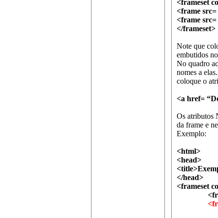
<frameset c
<frame src=
<frame src=
</frameset>
Note que col
embutidos no
No quadro ac
nomes a elas.
coloque o atr
<a href= “D
Os atributos 
da frame e ne
Exemplo:
<html>
<head>
<title>Exemp
</head>
<frameset 
<frame s
<frames
<frame 