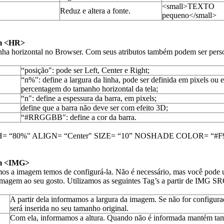
<small>TEXTO
Reduz e altera a fonte.
pequeno</small>
em <HR>
inha horizontal no Browser. Com seus atributos também podem ser pers
“posição": pode ser Left, Center e Right;
“n%": define a largura da linha, pode ser definida em pixels ou 
percentagem do tamanho horizontal da tela;
“n": define a espessura da barra, em pixels;
define que a barra não deve ser com efeito 3D;
“#RRGGBB": define a cor da barra.
= “80%" ALIGN= “Center" SIZE= “10” NOSHADE COLOR= “#F
em <IMG>
os a imagem temos de configurá-la. Não é necessário, mas você pode ut
imagem ao seu gosto. Utilizamos as seguintes Tag’s a partir de IMG S
A partir dela informamos a largura da imagem. Se não for configur
será inserida no seu tamanho original.
Com ela, informamos a altura. Quando não é informada mantém t