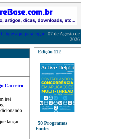
Clique aqui para logar
| 07 de Agosto de
2026
Edição 112
m irei
s.
adicionando
que lançar
50 Programas
Fontes