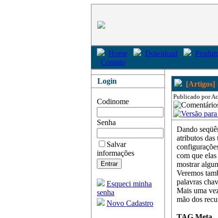
Home
Download
Produto
Contato
Login
[Artigos]
Publicado por Ac
Codinome
Senha
Dando seqüên
atributos da
Salvar
configuraçõe
informações
com que elas
mostrar algu
Veremos tamb
palavras chav
Esqueci minha
Mais uma vez 
senha
mão dos recu
Novo Cadastro
TAG Meta