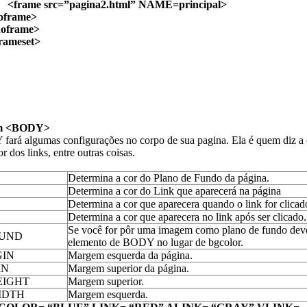
rc=”pagina2.html” NAME=principal>
ame>
rame>
eset>
em <BODY>
ará algumas configurações no corpo de sua pagina. Ela é quem diz a 
r dos links, entre outras coisas.
Determina a cor do Plano de Fundo da p
á
gina.
Determina a cor do Link que aparecerá na p
á
gina
Determina a cor que aparecera quando o link for clicad
Determina a cor que aparecera no link após ser clicado.
Se você for pôr uma imagem como plano de fundo deve
UND
elemento de BODY no lugar de bgcolor.
IN
Margem esquerda da página.
IN
Margem superior da página.
EIGHT
Margem superior.
IDTH
Margem esquerda.