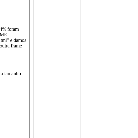
84% foram
RAME.
html” e damos
outra frame
r o tamanho