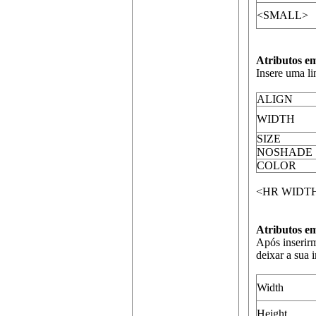
<SMALL>
Atributos 
Insere uma l
ALIGN
WIDTH
SIZE
NOSHADE
COLOR
<HR WIDTH
Atributos 
Após inserirm
deixar a sua 
Width
Height