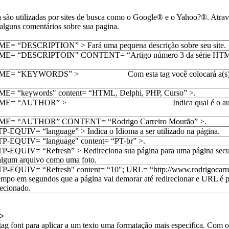
a são utilizadas por sites de busca como o Google® e o Yahoo?®. Atrav
 alguns comentários sobre sua pagina.
 “DESCRIPTION” > Fará uma pequena descrição sobre seu site.
= “DESCRIPTOIN" CONTENT= “Artigo número 3 da série HTM
E= “KEYWORDS” > Com esta tag você colocará a(s) pa
= “keywords" content= “HTML, Delphi, PHP, Curso” >.
AME= “AUTHOR” > Indica qual é o autor 
E= “AUTHOR” CONTENT= “Rodrigo Carreiro Mourão” >.
EQUIV= “language” > Indica o Idioma a ser utilizado na página.
-EQUIV= “language" content= “PT-br” >.
EQUIV= “Refresh” > Redireciona sua página para uma página secun
 algum arquivo como uma foto.
EQUIV= “Refresh" content= “10"; URL= “http://www.rodrigocarre
empo em segundos que a página vai demorar até redirecionar e URL é 
recionado.
>
tag font para aplicar a um texto uma formatação mais especifica. Com o