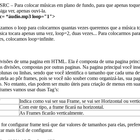
 – Para colocar músicas em plano de fundo, para que apenas toque
ga ver, apenas ouvi-la.
c= “áudio.mp3 loop="1">
zamos o loop para colocarmos quantas vezes queremos que a música 
ica tocara apenas uma vez, loop=2, duas vezes... Para colocarmos para
s, colocamos loop=infinite.
ivisões de uma pagina em HTML. Ela é composta de uma pagina princi
as divisões, compostas por outras paginas. Na pagina principal você inse
lunas ou linhas, sendo que você identifica o tamanho que cada uma dev
utela ao pôr frames, pois se você não souber como organizá-las, sua pa
o. No entanto, elas podem ser muito úteis para criação de menus em sua
 frames vamos usar duas Tag’s:
T
Indica como vai ser sua Frame, se vai ser Horizontal ou vertic
Com este tipo, a frame ficará na horizontal.
As Frames ficarão verticalmente.
or configurar frame terá que dar valores de tamanhos para elas, prefe
ar mais fácil de configurar.