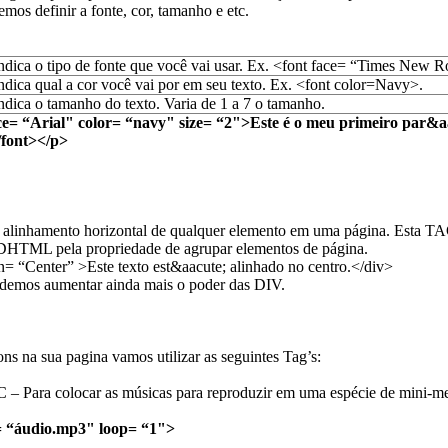
emos definir a fonte, cor, tamanho e etc.
ndica o tipo de fonte que você vai usar. Ex. <font face= “Times New 
ndica qual a cor você vai por em seu texto. Ex. <font color=Navy>.
ndica o tamanho do texto. Varia de 1 a 7 o tamanho.
ce= “Arial" color= “navy" size= “2">Este é o meu primeiro par&a
ont></p>
o alinhamento horizontal de qualquer elemento em uma página. Esta T
 DHTML pela propriedade de agrupar elementos de página.
n= “Center” >Este texto est&aacute; alinhado no centro.</div>
emos aumentar ainda mais o poder das DIV.
sons na sua pagina vamos utilizar as seguintes Tag’s:
Para colocar as músicas para reproduzir em uma espécie de mini-me
 “áudio.mp3" loop= “1">