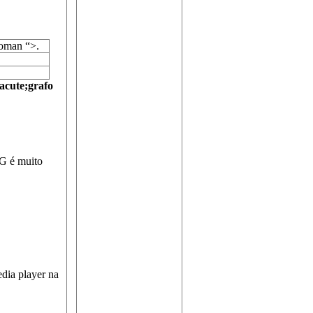
Roman “>.
acute;grafo
AG é muito
dia player na