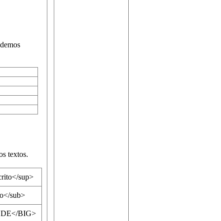
podemos
os textos.
rito</sup>
to</sub>
NDE</BIG>