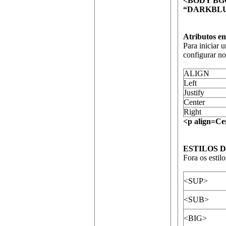
<BODY BG
“DARKBLU
Atributos e
Para iniciar 
configurar no
ALIGN
Left
Justify
Center
Right
<p align=Ce
ESTILOS 
Fora os estil
<SUP>
<SUB>
<BIG>