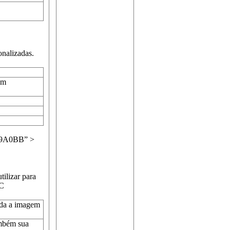
onalizadas.
em
9A0BB” >
ilizar para
RC
ada a imagem
ambém sua