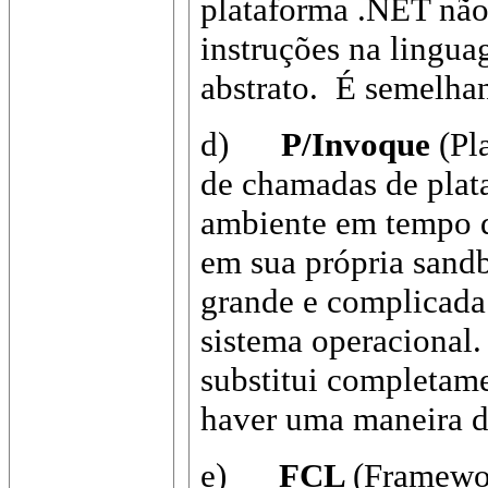
plataforma .NET não
instruções na lingua
abstrato. É semelhan
d)
P/Invoque
(Pla
de chamadas de plat
ambiente em tempo d
em sua própria sand
grande e complicada 
sistema operacional
substitui completam
haver uma maneira de
e)
FCL
(Framewor