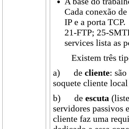
A base do trabal
Cada conexão de 
IP e a porta TCP
21-FTP; 25-SMTP
services lista as 
Existem três tipo
a) de
cliente
: são
soquete cliente loca
b) de
escuta
(list
servidores passivos
cliente faz uma requ