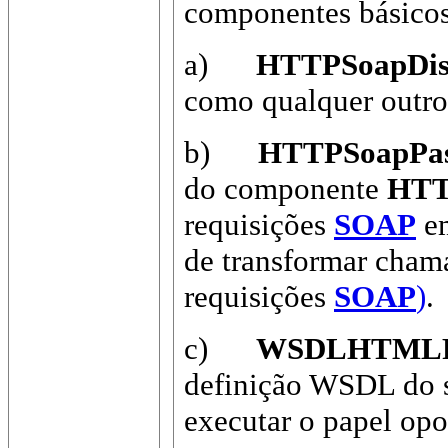
componentes básicos
a)
HTTPSoapDis
como qualquer outro
b)
HTTPSoapPas
do componente
HT
requisições
SOAP
em
de transformar cham
requisições
SOAP
)
.
c)
WSDLHTMLPu
definição WSDL do se
executar o papel op