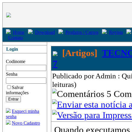
Home
Download
Produtos / Cursos
Revista
Contato
Login
[Artigos]
TECNO
7
Codinome
Senha
Publicado por Admin : Qu
leituras)
Salvar
5 Com
informações
Esqueci minha
senha
Novo Cadastro
Quando executamos 