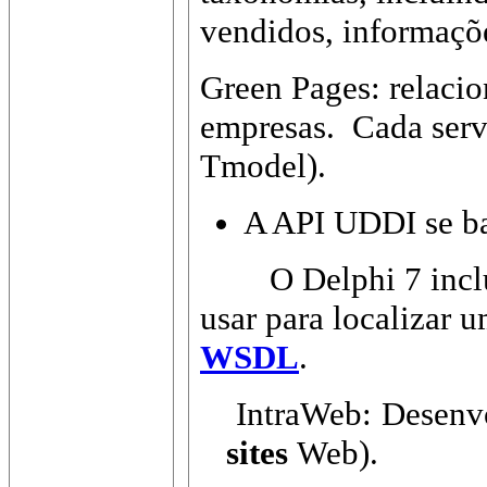
vendidos, informaçõe
Green Pages:
relacio
empresas. Cada serv
Tmodel).
A API UDDI se b
O Delphi 7 inclui
usar para localizar 
WSDL
.
IntraWeb: Desenvo
sites
Web).