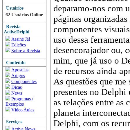
deparamo-nos com u
Usuários
62 Usuários Online
páginas organizadas
Revista
componentes visuais 
ActiveDelphi
uso dessa ferramenta
Assine Já!
Edições
desencorajador ou, c
Sobre a Revista
mim, que já uso o De
Conteúdo
de recursos ainda a
Apostilas
Artigos
As questões que me 
Componentes
Dicas
presentes no Delphi
News
Programas /
as relações entre as 
Exemplos
Vídeo Aulas
planeta interconecta
Delphi, com os recu
Serviços
Active News