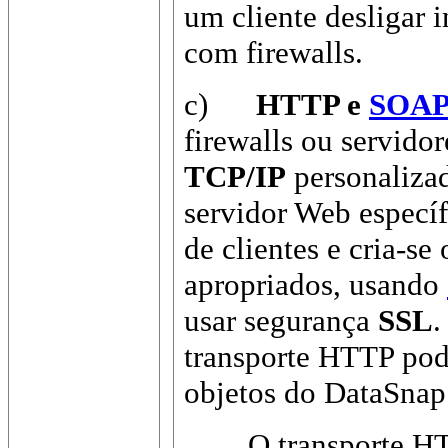
um cliente desligar
com firewalls.
c)
HTTP e
SOA
firewalls ou servido
TCP/IP
personalizad
servidor Web especí
de clientes e cria-s
apropriados, usando
usar segurança
SSL
.
transporte HTTP pod
objetos do DataSnap
O transporte HTT