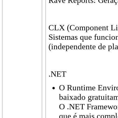
Rave Reports: Geraç
CLX (Component Libr
Sistemas que funci
(independente de pl
.NET
O Runtime Enviro
baixado gratuita
O .NET Framewor
que é mais compl