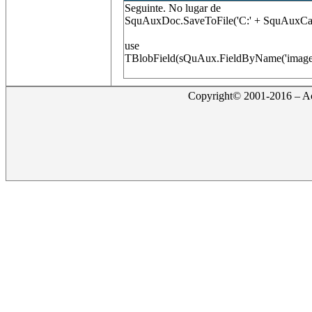
Seguinte. No lugar de
SquAuxDoc.SaveToFile('C:' + SquAuxCamp
use
TBlobField(sQuAux.FieldByName('imagem'))
Copyright© 2001-2016 – Act