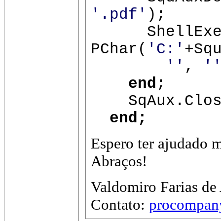
'.pdf'
);
ShellExecu
PChar(
'C:'
+Sq
''
,
'
end
;
SqAux.Clos
end;
Espero ter ajudado 
Abraços!
Valdomiro Farias de 
Contato:
procompany