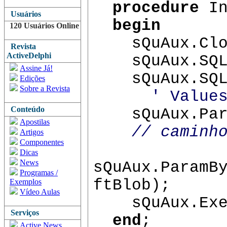
procedure
In
Usuários
begin
120 Usuários Online
sQuAux.Clo
Revista
ActiveDelphi
sQuAux.SQL.
Assine Já!
sQuAux.SQL
Edições
Sobre a Revista
' Value
Conteúdo
sQuAux.Para
Apostilas
// caminh
Artigos
Componentes
Dicas
News
sQuAux.ParamB
Programas /
ftBlob);
Exemplos
Vídeo Aulas
sQuAux.Ex
Serviços
end
;
Active News