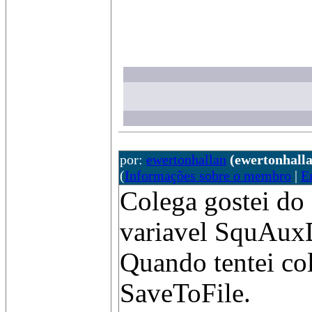
por:
ewertonhallan
(ewertonhal
(
Informações sobre o membro
|
E
Colega gostei do 
variavel SquAuxDo
Quando tentei co
SaveToFile.