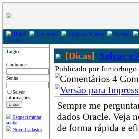
Home
Download
Produtos / Cursos
Revista
Contato
Login
[Dicas]
Salvar e
Codinome
Publicado por Juniorhugo 
4 Com
Senha
Salvar
informações
Sempre me perguntam
dados Oracle. Veja n
Esqueci minha
senha
de forma rápida e efi
Novo Cadastro