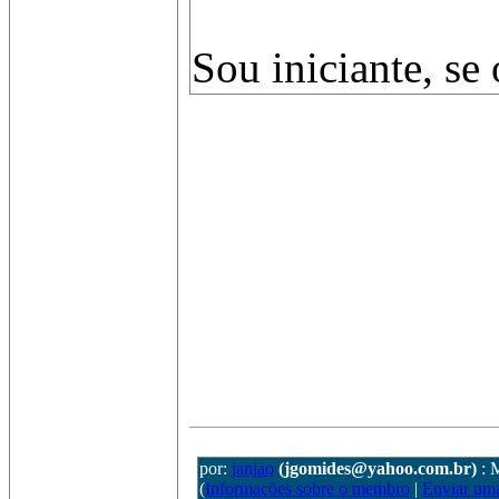
Sou iniciante, se
por:
janjao
(jgomides@yahoo.com.br)
: 
(
Informações sobre o membro
|
Enviar um