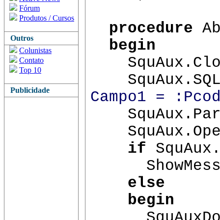
Fórum
Produtos / Cursos
procedure
Ab
Outros
begin
Colunistas
SquAux.Clo
Contato
Top 10
SquAux.SQL
Publicidade
Campo1 = :Pco
SquAux.Para
SquAux.Ope
if
SquAux
ShowMessa
else
begin
SquAuxDoc.