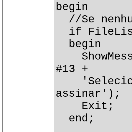
begin
//Se nenhu
if FileList
begin
ShowMessag
#13 +
'Selecione
assinar');
Exit;
end;