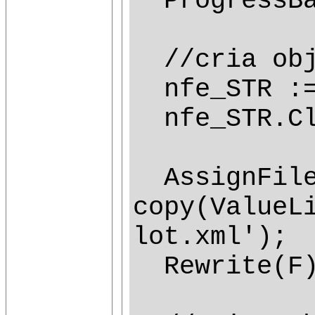
ProgressBar
//cria obj
nfe_STR := 
nfe_STR.Cl
AssignFile(
copy(ValueL
lot.xml');
Rewrite(F