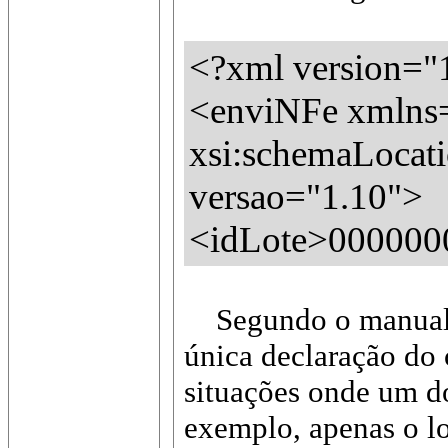
<?xml version="
<enviNFe xmlns=h
xsi:schemaLocati
versao="1.10">
<idLote>000000
Segundo o manual d
única declaração do
situações onde um d
exemplo, apenas o l