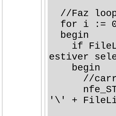
//Faz loop 
for i := 0 
begin
if FileLis
estiver sel
begin
//carrega
nfe_STR.Lo
'\' + FileL