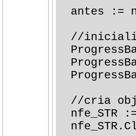
antes := n
//iniciali
ProgressBa
ProgressBa
ProgressBar
//cria obj
nfe_STR := 
nfe_STR.Cl