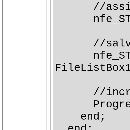
//assina
nfe_STR.Te
//salva n
nfe_STR.Sa
FileListBox
//increme
ProgressB
end;
end;