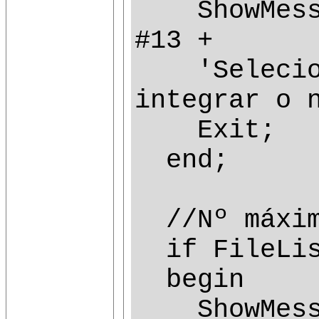
ShowMessag
#13 +
'Selecione
integrar o 
Exit;
end;
//Nº máximo
if FileList
begin
ShowMessag