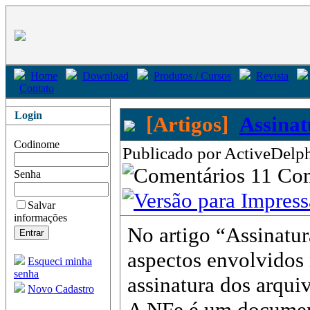
Home
Download
Produtos / Cursos
Revista
Contato
Login
[Artigos]
Assinat
Codinome
Publicado por ActiveDelph
11 Co
Senha
Salvar
informações
No artigo “Assinatu
aspectos envolvidos 
Esqueci minha
senha
assinatura dos arqui
Novo Cadastro
A NFe é um document