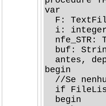
procedure T
var
F: TextFil
i: intege
nfe_STR: T
buf: Strin
antes, dep
begin
//Se nenhu
if FileList
begin