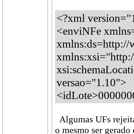
<?xml version="
<enviNFe xmlns=h
xmlns:ds=http:/
xmlns:xsi="http
xsi:schemaLocati
versao="1.10">
<idLote>000000
Algumas UFs rejeita
o mesmo ser gerado d