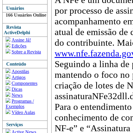
por processo de assi
Usuários
166 Usuários Online
acompanhamento em t
Revista
atual de emissão de 
ActiveDelphi
Assine Já!
do contribuinte. Mai
Edições
www.nfe.fazenda.go
Sobre a Revista
Seguindo a linha de 
Conteúdo
Apostilas
mantendo o foco no p
Artigos
criação de lotes de N
Componentes
Dicas
assinaturaNFe32dll.d
News
Programas /
Para o entendimento d
Exemplos
Vídeo Aulas
conhecimento de como
Serviços
NF-e” e “Assinatura 
Active News