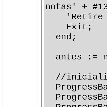
notas' + #1
'Retire al
Exit;
end;
antes := n
//iniciali
ProgressBa
ProgressBa