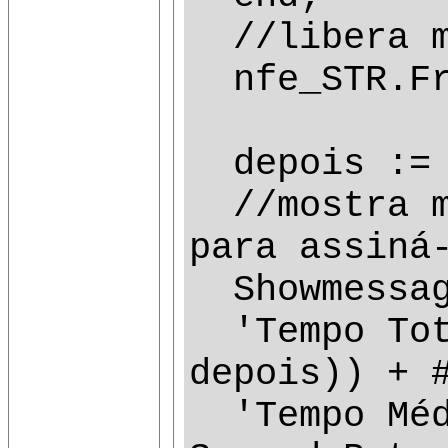
//libera m
nfe_STR.Fr
depois := 
//mostra me
para assiná
Showmessage
'Tempo Tota
depois)) + 
'Tempo Médi