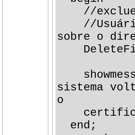
//exclue o
//Usuário 
sobre o dir
DeleteFile
showmessag
sistema vol
o
certificad
end;