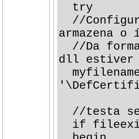
try
//Configura
armazena o 
//Da forma 
dll estiver
myfilename 
'\DefCertif
//testa se
if fileexis
begin