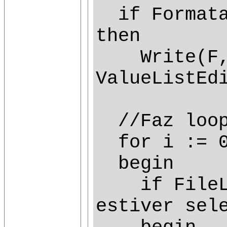
if FormataC
then
Write(F, 
ValueListEd
//Faz loop 
for i := 0 
begin
if FileLis
estiver sel