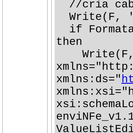
//cria cab
Write(F, '<
if FormataC
then
Write(F, 
xmlns="http
xmlns:ds="
h
xmlns:xsi="
xsi:schemaL
enviNFe_v1.
ValueListEd