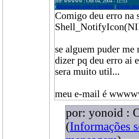
por: wwwww : Out 04, 2004 - 11:53
(
Informações sobre o membro
|
Enviar um
Comigo deu erro na s
Shell_NotifyIcon(
se alguem puder me
dizer pq deu erro ai 
sera muito util...
meu e-mail é wwww
por: yonoid : 
(
Informações 