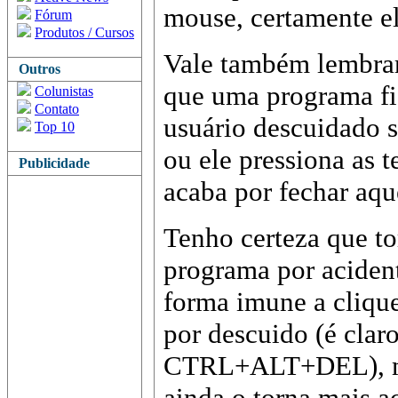
mouse, certamente el
Fórum
Produtos / Cursos
Vale também lembrar
Outros
que uma programa fi
Colunistas
Contato
usuário descuidado s
Top 10
ou ele pressiona as 
Publicidade
acaba por fechar aqu
Tenho certeza que to
programa por acident
forma imune a cliqu
por descuido (é clar
CTRL+ALT+DEL), mas
ainda o torna mais a