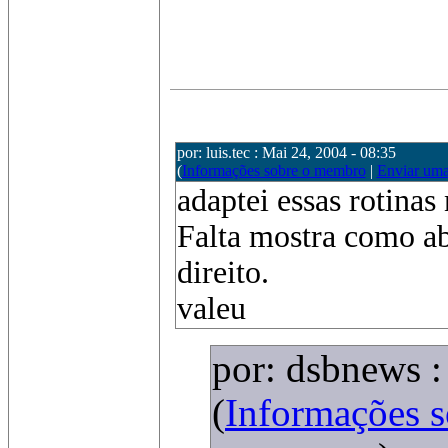
por: luis.tec : Mai 24, 2004 - 08:35
(
Informações sobre o membro
|
Enviar um
adaptei essas rotina
Falta mostra como a
direito.
valeu
por: dsbnews :
(
Informações 