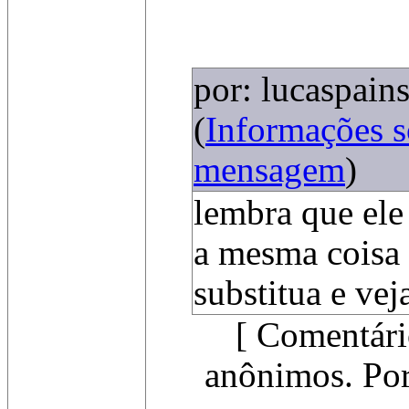
por: lucaspain
(
Informações 
mensagem
)
lembra que e
a mesma cois
substitua e vej
[ Comentári
anônimos. Por