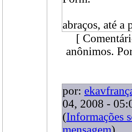
abraços, até a
[ Comentári
anônimos. Por
por:
ekavfranç
04, 2008 - 05:
(
Informações 
mensagem
)