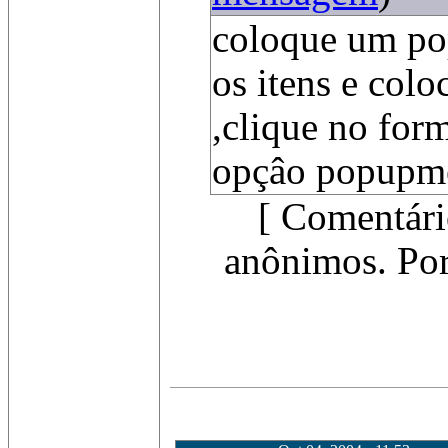
coloque um po
os itens e colo
,clique no form
opçâo popupme
[ Comentári
anônimos. Por