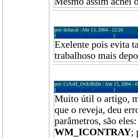
Mesmo assim achei o 
por: dchacal : Abr 13, 2004 - 12:20
(
Informações sobre o membro
|
Enviar um
Exelente pois evita 
trabalhoso mais depo
por: CrAsH_OvErRiDe : Abr 15, 2004 - 0
(
Informações sobre o membro
|
Enviar um
Muito útil o artigo, 
que o reveja, deu er
parâmetros, são eles
WM_ICONTRAY
;