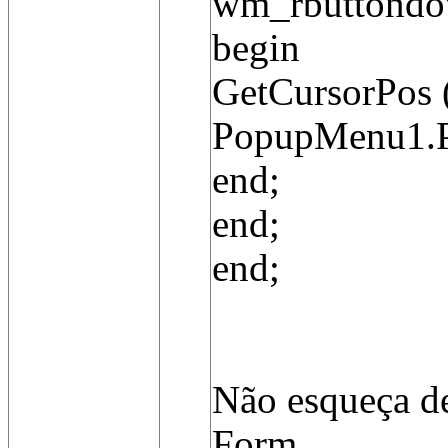
wm_rbuttondo
begin
GetCursorPos (
PopupMenu1.Po
end;
end;
end;
Não esqueça d
Form.