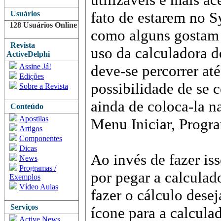
fato de estarem no S
Usuários
128 Usuários Online
como alguns gostam
Revista
uso da calculadora 
ActiveDelphi
Assine Já!
deve-se percorrer até
Edições
possibilidade de se 
Sobre a Revista
ainda de coloca-la na
Conteúdo
Apostilas
Menu Iniciar, Progra
Artigos
Componentes
Dicas
Ao invés de fazer i
News
Programas /
por pegar a calculad
Exemplos
Vídeo Aulas
fazer o cálculo des
Serviços
ícone para a calcula
Active News