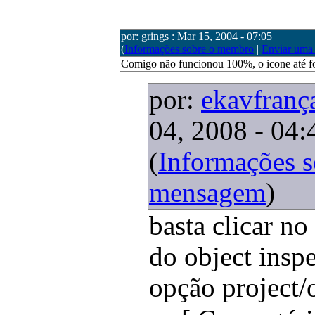
por: grings : Mar 15, 2004 - 07:05
(
Informações sobre o membro
|
Enviar uma
Comigo não funcionou 100%, o icone até 
por:
ekavfranç
04, 2008 - 04:
(
Informações 
mensagem
)
basta clicar no
do object inspe
opção project/o