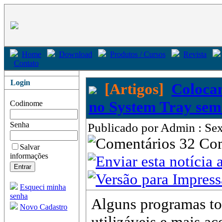
Home
Download
Produtos / Cursos
Revista
Contato
Login
[Artigos]
Colocan
no System Tray se
Codinome
Senha
Publicado por Admin : Sex
32 Co
Salvar
informações
Esqueci minha
senha
Alguns programas t
Novo Cadastro
utilizáveis e mais ac