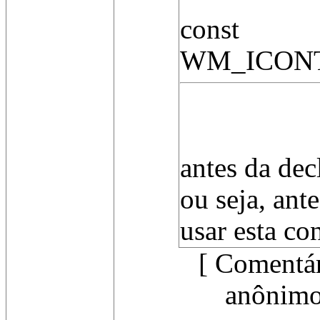
const
WM_ICONT
antes da dec
ou seja, ante
usar esta co
[ Comentár
anônimos