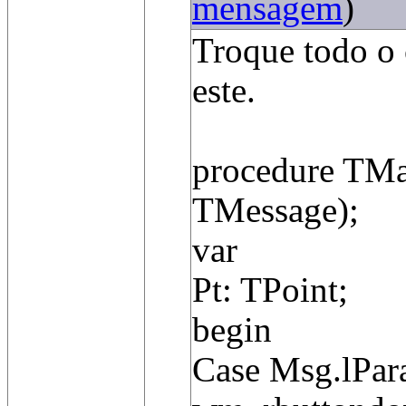
mensagem
)
Troque todo o 
este.
procedure TMa
TMessage);
var
Pt: TPoint;
begin
Case Msg.lPar