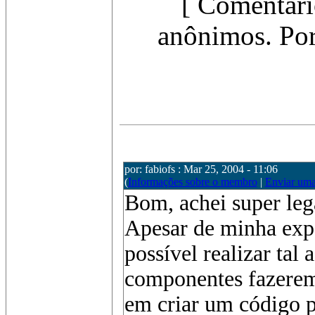
[ Comentári
anônimos. Por
por: fabiofs : Mar 25, 2004 - 11:06
(
Informações sobre o membro
|
Enviar um
Bom, achei super lega
Apesar de minha expe
possível realizar tal
componentes fazerem 
em criar um código pa