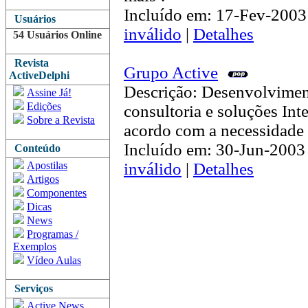
Incluído em: 17-Fev-2003 
Usuários
inválido
|
Detalhes
54 Usuários Online
Revista
Grupo Active
ActiveDelphi
Descrição: Desenvolviment
Assine Já!
Edições
consultoria e soluções Int
Sobre a Revista
acordo com a necessidade 
Incluído em: 30-Jun-2003 
Conteúdo
Apostilas
inválido
|
Detalhes
Artigos
Componentes
Dicas
News
Programas /
Exemplos
Vídeo Aulas
Serviços
Active News