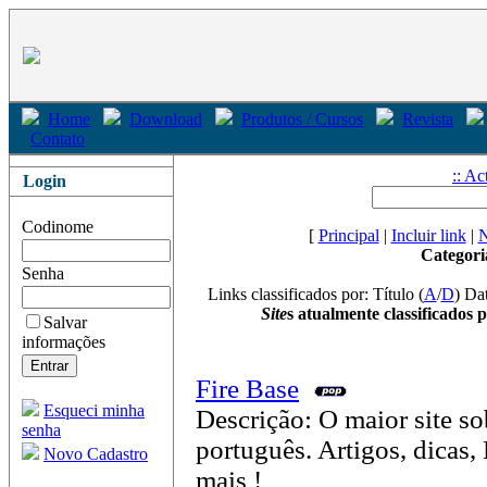
Home
Download
Produtos / Cursos
Revista
Contato
:: Ac
Login
Codinome
[
Principal
|
Incluir link
|
N
Categori
Senha
Links classificados por: Título (
A
/
D
) Dat
Site
s atualmente classificados 
Salvar
informações
Fire Base
Esqueci minha
Descrição: O maior site so
senha
português. Artigos, dicas,
Novo Cadastro
mais !