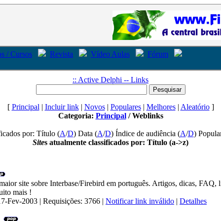
s / Cursos
Revista
Vídeo Aulas
Fórum
:: Active Delphi -- Links
[
Principal
|
Incluir link
|
Novos
|
Populares
|
Melhores
|
Aleatório
]
Categoria:
Principal
/ Weblinks
icados por: Título (
A
/
D
) Data (
A
/
D
) Índice de audiência (
A
/
D
) Popula
Site
s atualmente classificados por: Título (a->z)
aior site sobre Interbase/Firebird em português. Artigos, dicas, FAQ, l
uito mais !
17-Fev-2003 | Requisições: 3766 |
Notificar link inválido
|
Detalhes