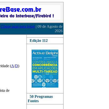
Clique aqui para logar
| 09 de Agosto de
2026
Edição 112
ridade (
A
/
D
)
ista de
50 Programas
Fontes