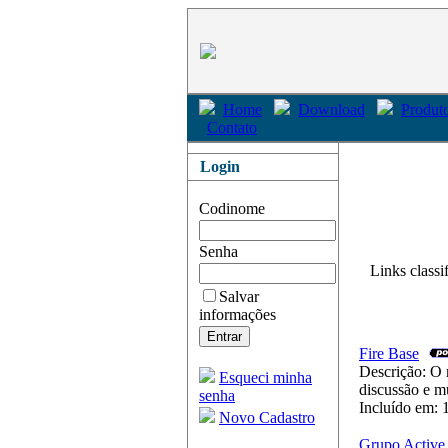
Home
Download
Produto
Contato
Login
Codinome
Senha
Links classif
Salvar
informações
Fire Base
Descrição: O m
Esqueci minha
discussão e m
senha
Incluído em: 
Novo Cadastro
Grupo Active