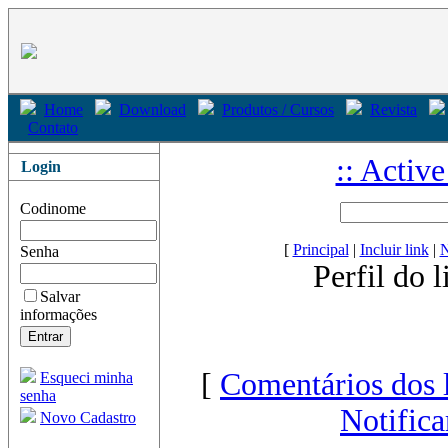
Home
Download
Produtos / Cursos
Revista
Contato
:: Activ
Login
Codinome
[
Principal
|
Incluir link
|
N
Senha
Perfil do 
Salvar
informações
[
Comentários dos 
Esqueci minha
senha
Notifica
Novo Cadastro