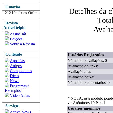
Usuários
Detalhes da c
212 Usuários Online
Tota
Revista
Avalia
ActiveDelphi
Assine Já!
Edições
Sobre a Revista
Conteúdo
Usuários Registrados
Número de avaliações: 0
Apostilas
Artigos
Avaliação de links:
Componentes
Avaliação alta:
Dicas
Avaliação baixa:
News
Número de comentários: 0
Programas /
Exemplos
Vídeo Aulas
* NOTA: este módulo ponder
vs. Anônimos 10 Para 1.
Serviços
Usuários anônimos
Active News