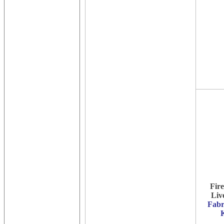
Fir
Liv
Fabr