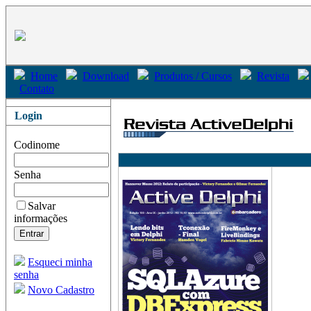
Home
Download
Produtos / Cursos
Revista
Contato
Login
Codinome
Senha
Salvar
informações
Esqueci minha
senha
Novo Cadastro