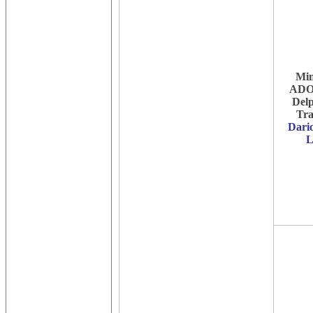
Min
ADO
Delp
Tra
Dari
L