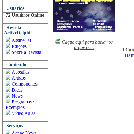
Usuários
72 Usuários Online
Revista
ActiveDelphi
Assine Já!
Clique aqui para baixar os
Edições
arquivos...
TCone
Sobre a Revista
Ham
Conteúdo
Apostilas
Artigos
Componentes
Dicas
News
Programas /
Exemplos
Vídeo Aulas
Serviços
Active News