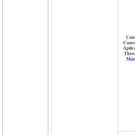
Cont
Conco
Aplic
Threa
Már