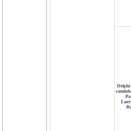
Delphi
caminho
Pa
Laer
Ro