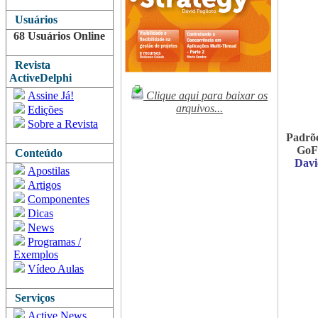
Usuários
68 Usuários Online
Revista
ActiveDelphi
Assine Já!
Clique aqui para baixar os
arquivos...
Edições
Sobre a Revista
Padrõe
GoF 
Conteúdo
Davi
Apostilas
Artigos
Componentes
Dicas
News
Programas /
Exemplos
Vídeo Aulas
Serviços
Active News