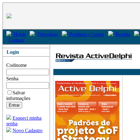
Home
Download
Produtos / Cursos
Revista
Contato
Login
Codinome
Senha
Salvar
informações
Esqueci minha
senha
Novo Cadastro