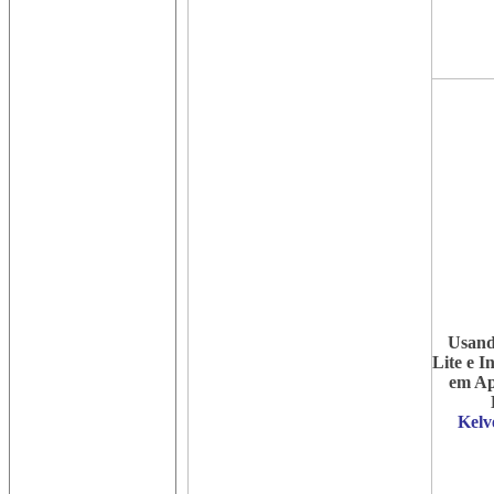
Usand
Lite e 
em Ap
Kelv