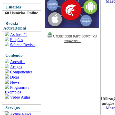
Marc
Usuários
60 Usuários Online
Revista
ActiveDelphi
Assine Já!
Clique aqui para baixar os
Edições
arquivos...
Sobre a Revista
Conteúdo
Apostilas
Artigos
Componentes
Dicas
News
Programas /
Exemplos
Vídeo Aulas
Utilizaç
antigo
Serviços
Marc
Active News