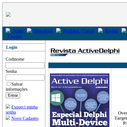
Home
Download
Produtos / Cursos
Revista
Contato
Login
Codinome
Senha
Salvar
informações
Esqueci minha
senha
Over
Target
Novo Cadastro
P